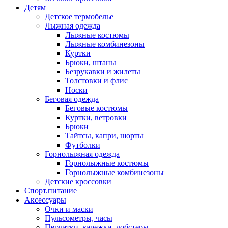
Детям
Детское термобелье
Лыжная одежда
Лыжные костюмы
Лыжные комбинезоны
Куртки
Брюки, штаны
Безрукавки и жилеты
Толстовки и флис
Носки
Беговая одежда
Беговые костюмы
Куртки, ветровки
Брюки
Тайтсы, капри, шорты
Футболки
Горнолыжная одежда
Горнолыжные костюмы
Горнолыжные комбинезоны
Детские кроссовки
Спорт.питание
Аксессуары
Очки и маски
Пульсометры, часы
Перчатки, варежки, лобстеры