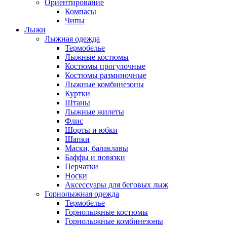
Ориентирование
Компасы
Чипы
Лыжи
Лыжная одежда
Термобелье
Лыжные костюмы
Костюмы прогулочные
Костюмы разминочные
Лыжные комбинезоны
Куртки
Штаны
Лыжные жилеты
Флис
Шорты и юбки
Шапки
Маски, балаклавы
Баффы и повязки
Перчатки
Носки
Аксессуары для беговых лыж
Горнолыжная одежда
Термобелье
Горнолыжные костюмы
Горнолыжные комбинезоны