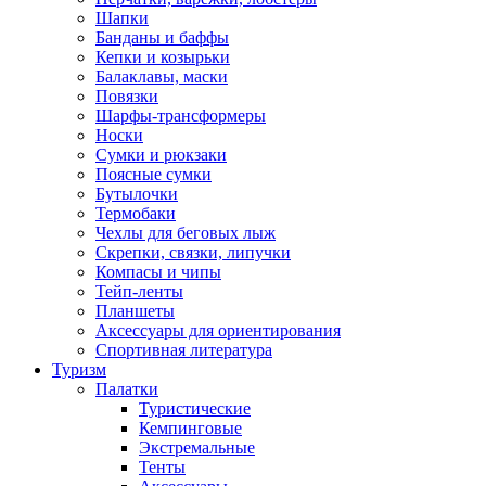
Шапки
Банданы и баффы
Кепки и козырьки
Балаклавы, маски
Повязки
Шарфы-трансформеры
Носки
Сумки и рюкзаки
Поясные сумки
Бутылочки
Термобаки
Чехлы для беговых лыж
Скрепки, связки, липучки
Компасы и чипы
Тейп-ленты
Планшеты
Аксессуары для ориентирования
Спортивная литература
Туризм
Палатки
Туристические
Кемпинговые
Экстремальные
Тенты