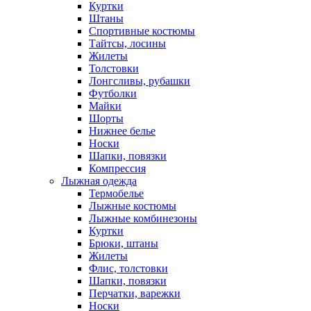
Куртки
Штаны
Спортивные костюмы
Тайтсы, лосины
Жилеты
Толстовки
Лонгсливы, рубашки
Футболки
Майки
Шорты
Нижнее белье
Носки
Шапки, повязки
Компрессия
Лыжная одежда
Термобелье
Лыжные костюмы
Лыжные комбинезоны
Куртки
Брюки, штаны
Жилеты
Флис, толстовки
Шапки, повязки
Перчатки, варежки
Носки