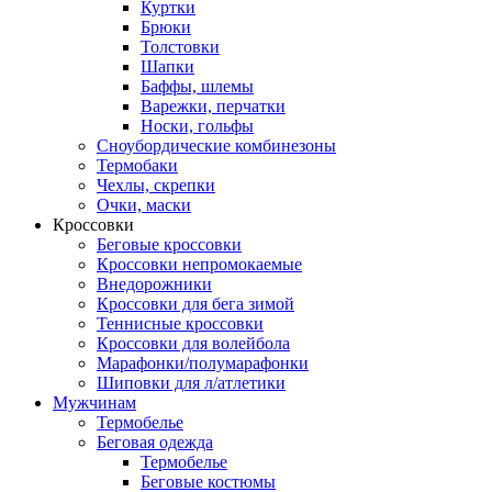
Куртки
Брюки
Толстовки
Шапки
Баффы, шлемы
Варежки, перчатки
Носки, гольфы
Сноубордические комбинезоны
Термобаки
Чехлы, скрепки
Очки, маски
Кроссовки
Беговые кроссовки
Кроссовки непромокаемые
Внедорожники
Кроссовки для бега зимой
Теннисные кроссовки
Кроссовки для волейбола
Марафонки/полумарафонки
Шиповки для л/атлетики
Мужчинам
Термобелье
Беговая одежда
Термобелье
Беговые костюмы