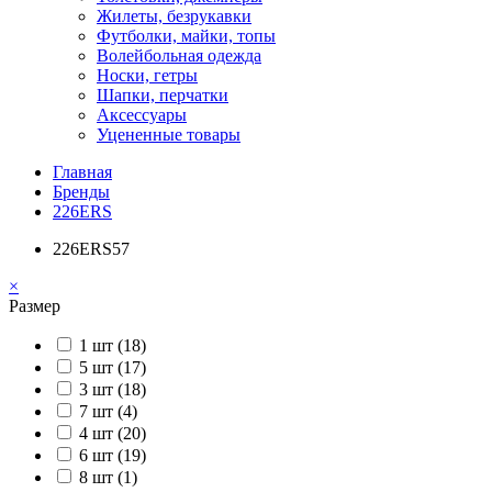
Жилеты, безрукавки
Футболки, майки, топы
Волейбольная одежда
Носки, гетры
Шапки, перчатки
Аксессуары
Уцененные товары
Главная
Бренды
226ERS
226ERS
57
×
Размер
1 шт (18)
5 шт (17)
3 шт (18)
7 шт (4)
4 шт (20)
6 шт (19)
8 шт (1)