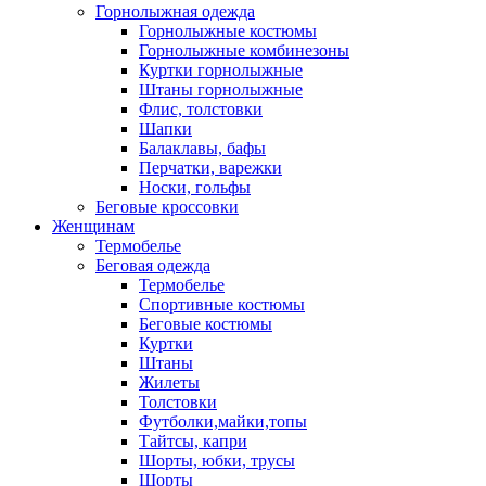
Горнолыжная одежда
Горнолыжные костюмы
Горнолыжные комбинезоны
Куртки горнолыжные
Штаны горнолыжные
Флис, толстовки
Шапки
Балаклавы, бафы
Перчатки, варежки
Носки, гольфы
Беговые кроссовки
Женщинам
Термобелье
Беговая одежда
Термобелье
Спортивные костюмы
Беговые костюмы
Куртки
Штаны
Жилеты
Толстовки
Футболки,майки,топы
Тайтсы, капри
Шорты, юбки, трусы
Шорты