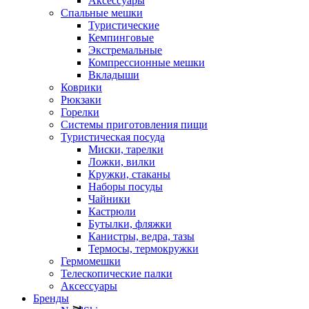
Аксессуары
Спальные мешки
Туристические
Кемпинговые
Экстремальные
Компрессионные мешки
Вкладыши
Коврики
Рюкзаки
Горелки
Системы приготовления пищи
Туристическая посуда
Миски, тарелки
Ложки, вилки
Кружки, стаканы
Наборы посуды
Чайники
Кастрюли
Бутылки, фляжки
Канистры, ведра, тазы
Термосы, термокружки
Гермомешки
Телескопические палки
Аксессуары
Бренды