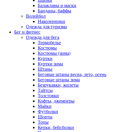
Шапки
Балаклавы и маски
Банданы, баффы
Волейбол
Наколенники
Одежда для туризма
Бег и фитнес
Одежда для бега
Термобелье
Костюмы
Костюмы (зима)
Куртки
Куртки зима
Штаны
Беговые штаны весна, лето, осень
Беговые штаны зима
Безрукавки, жилеты
Тайтсы
Толстовки
Кофты, джемперы
Майки
Футболки
Шорты
Топы
Кепки, бейсболки