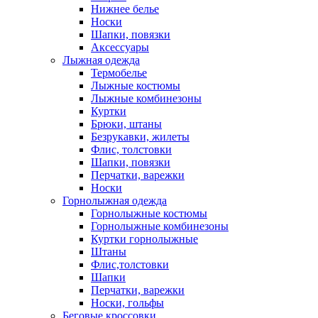
Нижнее белье
Носки
Шапки, повязки
Аксессуары
Лыжная одежда
Термобелье
Лыжные костюмы
Лыжные комбинезоны
Куртки
Брюки, штаны
Безрукавки, жилеты
Флис, толстовки
Шапки, повязки
Перчатки, варежки
Носки
Горнолыжная одежда
Горнолыжные костюмы
Горнолыжные комбинезоны
Куртки горнолыжные
Штаны
Флис,толстовки
Шапки
Перчатки, варежки
Носки, гольфы
Беговые кроссовки