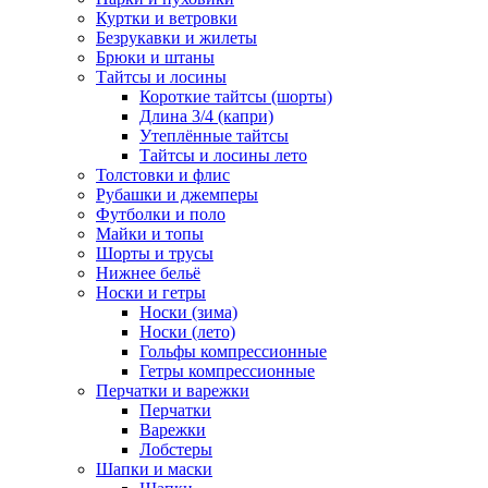
Куртки и ветровки
Безрукавки и жилеты
Брюки и штаны
Тайтсы и лосины
Короткие тайтсы (шорты)
Длина 3/4 (капри)
Утеплённые тайтсы
Тайтсы и лосины лето
Толстовки и флис
Рубашки и джемперы
Футболки и поло
Майки и топы
Шорты и трусы
Нижнее бельё
Носки и гетры
Носки (зима)
Носки (лето)
Гольфы компрессионные
Гетры компрессионные
Перчатки и варежки
Перчатки
Варежки
Лобстеры
Шапки и маски