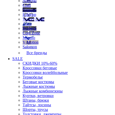
NordSki
Craft
Noname
Enklepp
Victory Code
Asics
Brubeck
Cool Zone
Mizuno
V-Motion
Salomon
Все бренды
SALE
СКИДКИ 10%-60%
Кроссовки беговые
Кроссовки волейбольные
Термобелье
Беговые костюмы
Лыжные костюмы
Лыжные комбинезоны
Куртки, ветровки
Штаны, брюки
Тайтсы, лосины
Шорты, трусы
Толстовки, джемперы