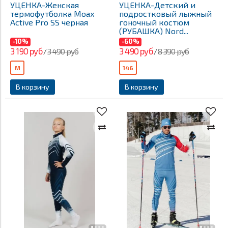
УЦЕНКА-Женская
УЦЕНКА-Детский и
термофутболка Moax
подростковый лыжный
Active Pro SS черная
гоночный костюм
(РУБАШКА) Nord...
-10%
-60%
3 190 руб
3 490 руб
3 490 руб
8 390 руб
/
/
M
146
В корзину
В корзину