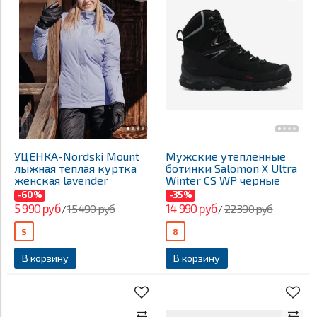
УЦЕНКА-Nordski Mount
Мужские утепленные
лыжная теплая куртка
ботинки Salomon X Ultra
женская lavender
Winter CS WP черные
-60%
-35%
5 990 руб
14 990 руб
15 490 руб
22 390 руб
/
/
S
8
В корзину
В корзину