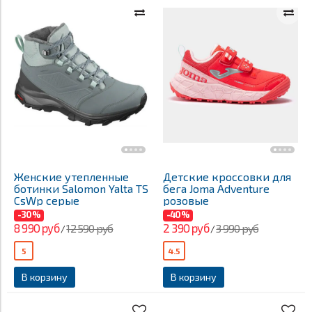
Женские утепленные
Детские кроссовки для
ботинки Salomon Yalta TS
бега Joma Adventure
CsWp серые
розовые
-30%
-40%
8 990 руб
2 390 руб
12 590 руб
3 990 руб
/
/
5
4.5
В корзину
В корзину