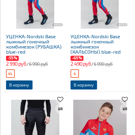
УЦЕНКА-Nordski Base
УЦЕНКА-Nordski Base
лыжный гоночный
лыжный гоночный
комбинезон (РУБАШКА)
комбинезон
blue-red
(КАЛЬСОНЫ) blue-red
-55%
-65%
2 990 руб
2 490 руб
6 990 руб
6 990 руб
/
/
XL
S
В корзину
В корзину