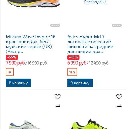
Mizuno Wave Inspire 16
Asics Hyper Md 7
кроссовки для бега
легкоатлетические
мужские серые (UK)
шиповки на средние
(Распр...
дистанции кра...
-55%
-45%
7 990 руб
6 990 руб
16 990 руб
12 490 руб
/
/
9
11.5
В корзину
В корзину