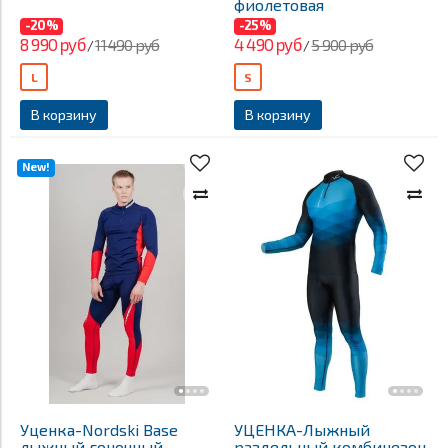
фиолетовая
-20%
-25%
8 990 руб
4 490 руб
11 490 руб
5 900 руб
/
/
L
S
В корзину
В корзину
New!
Уценка-Nordski Base
УЦЕНКА-Лыжный
лыжный гоночный
раздельный комбинезон