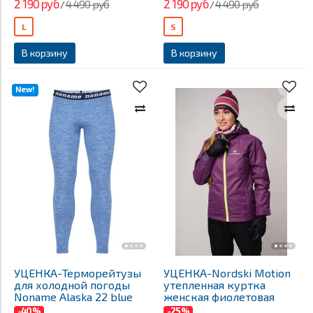
2 190 руб
2 190 руб
4 490 руб
4 490 руб
/
/
L
S
В корзину
В корзину
New!
УЦЕНКА-Терморейтузы
УЦЕНКА-Nordski Motion
для холодной погоды
утепленная куртка
Noname Alaska 22 blue
женская фиолетовая
-40%
-25%