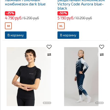
комбинезон dark blue
Victory Code Aurora blue-
black
-25%
-50%
4 790 руб
5 190 руб
6 290 руб
10 290 руб
/
/
M
XL
В корзину
В корзину