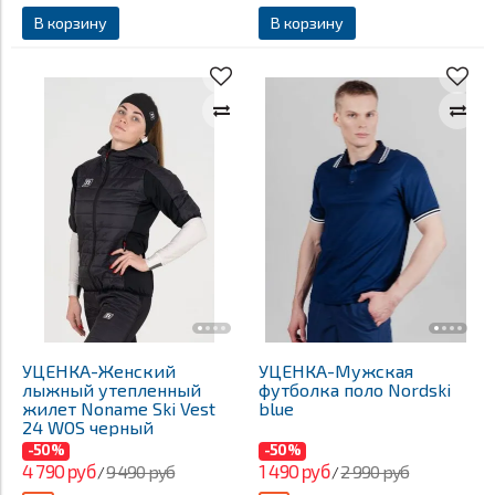
В корзину
В корзину
УЦЕНКА-Женский
УЦЕНКА-Мужская
лыжный утепленный
футболка поло Nordski
жилет Noname Ski Vest
blue
24 WOS черный
-50%
-50%
4 790 руб
1 490 руб
9 490 руб
2 990 руб
/
/