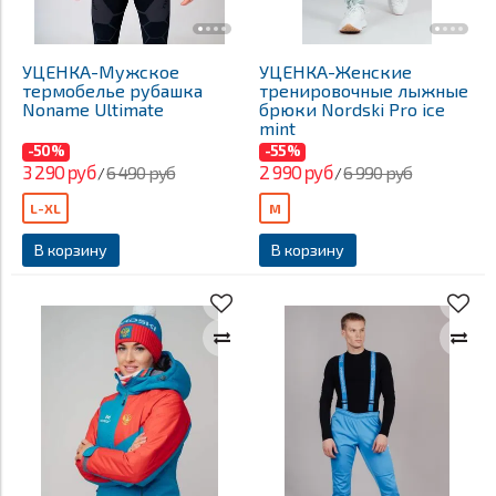
УЦЕНКА-Мужское
УЦЕНКА-Женские
термобелье рубашка
тренировочные лыжные
Noname Ultimate
брюки Nordski Pro ice
mint
-50%
-55%
3 290 руб
2 990 руб
6 490 руб
6 990 руб
/
/
L-XL
M
В корзину
В корзину