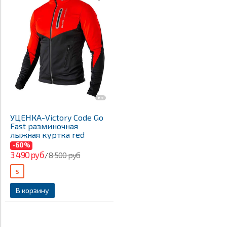
УЦЕНКА-Victory Code Go
Fast разминочная
лыжная куртка red
-60%
3 490 руб
8 500 руб
/
S
В корзину