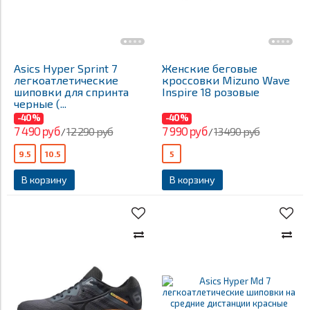
Asics Hyper Sprint 7
Женские беговые
легкоатлетические
кроссовки Mizuno Wave
шиповки для спринта
Inspire 18 розовые
черные (...
-40%
-40%
7 490 руб
7 990 руб
12 290 руб
13 490 руб
/
/
9.5
10.5
5
В корзину
В корзину