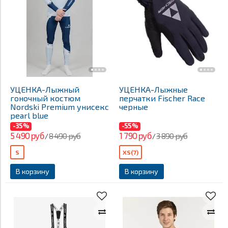
УЦЕНКА-Лыжный
УЦЕНКА-Лыжные
гоночный костюм
перчатки Fischer Race
Nordski Premium унисекс
черные
pearl blue
-35%
-55%
5 490 руб
1 790 руб
8 490 руб
3 890 руб
/
/
S
XS(7)
В корзину
В корзину