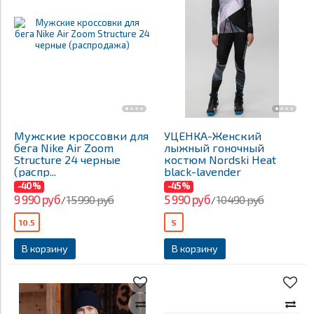
Мужские кроссовки для
УЦЕНКА-Женский
бега Nike Air Zoom
лыжный гоночный
Structure 24 черные
костюм Nordski Heat
(распр...
black-lavender
-40%
-45%
9 990 руб
5 990 руб
15 990 руб
10 490 руб
/
/
10.5
S
В корзину
В корзину