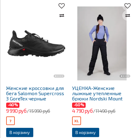
Женские кроссовки для
УЦЕНКА-Женские
бега Salomon Supercross
лыжные утепленные
3 GoreTex черные
брюки Nordski Mount
-40%
-60%
9 990 руб
4 790 руб
15 990 руб
11 490 руб
/
/
7
XL
В корзину
В корзину