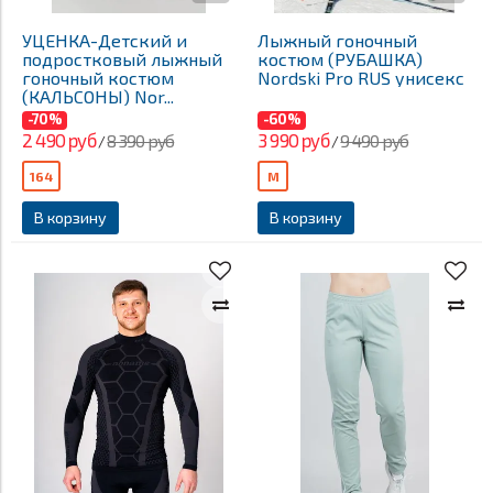
УЦЕНКА-Детский и
Лыжный гоночный
подростковый лыжный
костюм (РУБАШКА)
гоночный костюм
Nordski Pro RUS унисекс
(КАЛЬСОНЫ) Nor...
-70%
-60%
2 490 руб
3 990 руб
8 390 руб
9 490 руб
/
/
164
M
В корзину
В корзину