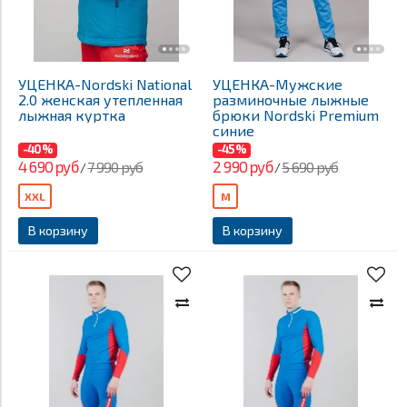
УЦЕНКА-Nordski National
УЦЕНКА-Мужские
2.0 женская утепленная
разминочные лыжные
лыжная куртка
брюки Nordski Premium
синие
-40%
-45%
4 690 руб
2 990 руб
7 990 руб
5 690 руб
/
/
XXL
M
В корзину
В корзину