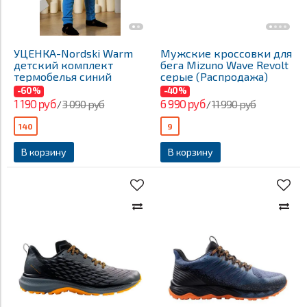
УЦЕНКА-Nordski Warm
Мужские кроссовки для
детский комплект
бега Mizuno Wave Revolt
термобелья синий
серые (Распродажа)
-60%
-40%
1 190 руб
6 990 руб
3 090 руб
11 990 руб
/
/
140
9
В корзину
В корзину