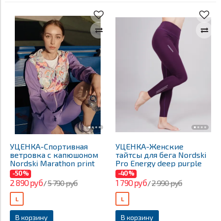
УЦЕНКА-Спортивная
УЦЕНКА-Женские
ветровка с капюшоном
тайтсы для бега Nordski
Nordski Marathon print
Pro Energy deep purple
-50%
-40%
2 890 руб
1 790 руб
5 790 руб
2 990 руб
/
/
L
L
В корзину
В корзину