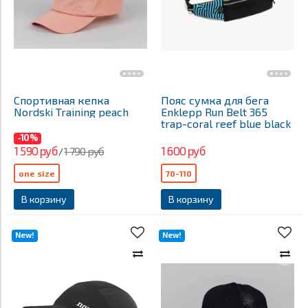
Спортивная кепка
Пояс сумка для бега
Nordski Training peach
Enklepp Run Belt 365
trap-coral reef blue black
-10%
1 590 руб
1 600 руб
1 790 руб
/
one size
70-110
В корзину
В корзину
New!
New!