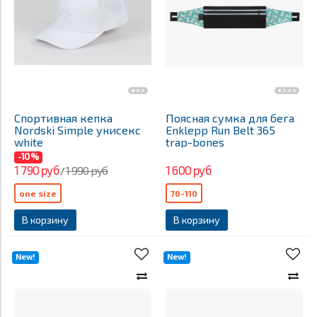
Спортивная кепка
Поясная сумка для бега
Nordski Simple унисекс
Enklepp Run Belt 365
white
trap-bones
-10%
1 790 руб
1 600 руб
1 990 руб
/
one size
70-110
В корзину
В корзину
New!
New!