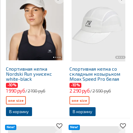
Спортивная кепка
Спортивная кепка со
Nordski Run унисекс
складным козырьком
white-black
Moax Speed Pro белая
-10%
-10%
1 990 руб
2 290 руб
2 190 руб
2 590 руб
/
/
one size
one size
В корзину
В корзину
New!
New!