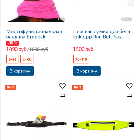
Многофункциональная
Поясная сумка для бега
бандана Brubeck
Enklepp Run Belt Fast
-10%
1 490 руб
1 500 руб
1 690 руб
/
S-M
L-XL
70-110
В корзину
В корзину
Хит!
Хит!