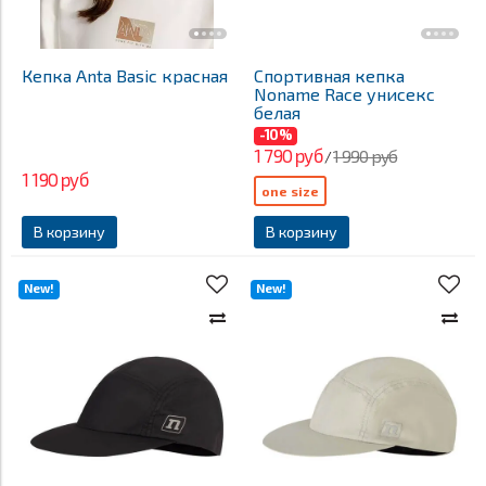
Кепка Anta Basic красная
Спортивная кепка
Noname Race унисекс
белая
-10%
1 790 руб
1 990 руб
/
1 190 руб
one size
В корзину
В корзину
New!
New!