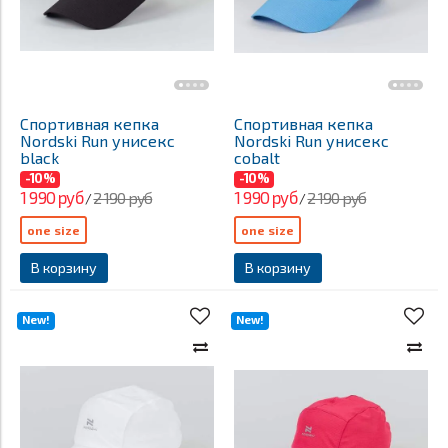
Спортивная кепка
Спортивная кепка
Nordski Run унисекс
Nordski Run унисекс
black
cobalt
-10%
-10%
1 990 руб
1 990 руб
2 190 руб
2 190 руб
/
/
one size
one size
В корзину
В корзину
New!
New!