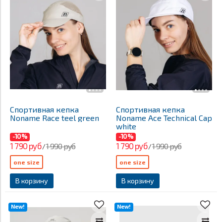
Спортивная кепка
Спортивная кепка
Noname Race teel green
Noname Ace Technical Cap
white
-10%
-10%
1 790 руб
1 790 руб
1 990 руб
1 990 руб
/
/
one size
one size
В корзину
В корзину
New!
New!