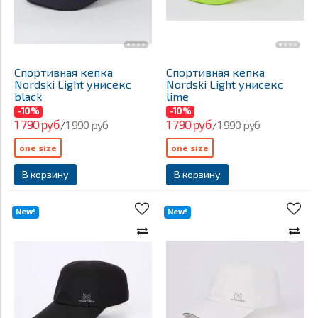
Спортивная кепка
Спортивная кепка
Nordski Light унисекс
Nordski Light унисекс
black
lime
-10%
-10%
1 790 руб
1 790 руб
1 990 руб
1 990 руб
/
/
one size
one size
В корзину
В корзину
New!
New!