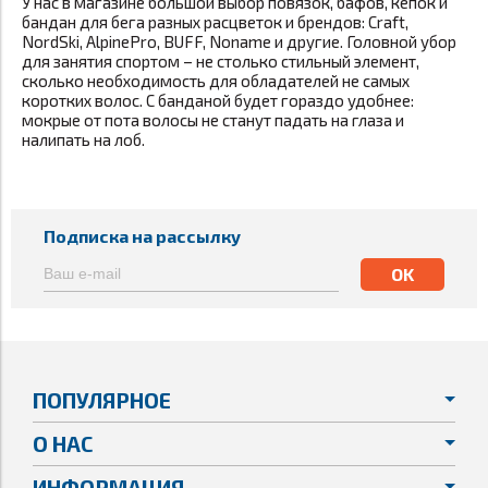
У нас в магазине большой выбор повязок, бафов,
кепок и
бандан для бега
разных расцветок и брендов: Craft,
NordSki, AlpinePro, BUFF, Noname и другие. Головной убор
для занятия спортом – не столько стильный элемент,
сколько необходимость для обладателей не самых
коротких волос. С банданой будет гораздо удобнее:
мокрые от пота волосы не станут падать на глаза и
налипать на лоб.
Подписка на рассылку
ПОПУЛЯРНОЕ
О НАС
ИНФОРМАЦИЯ