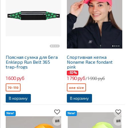
Поясная сумка для бега
Спортивная кепка
Enklepp Run Belt 365
Noname Race fondant
trap-frogs
pink
-10%
1 600 руб
1 790 руб
1 990 руб
/
70-110
one size
В корзину
В корзину
New!
New!