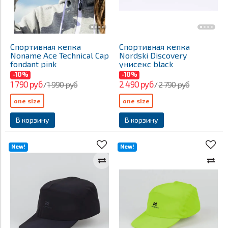
Спортивная кепка
Спортивная кепка
Noname Ace Technical Cap
Nordski Discovery
fondant pink
унисекс black
-10%
-10%
1 790 руб
2 490 руб
1 990 руб
2 790 руб
/
/
one size
one size
В корзину
В корзину
New!
New!