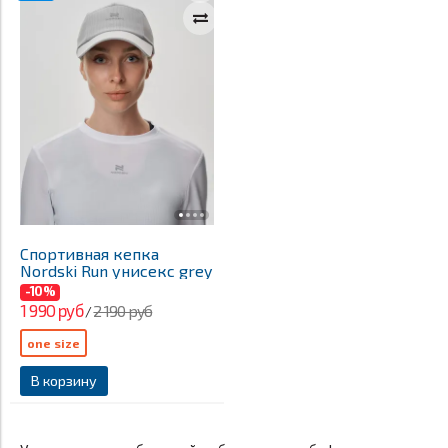
Спортивная кепка
Nordski Run унисекс grey
-10%
1 990 руб
2 190 руб
/
one size
В корзину