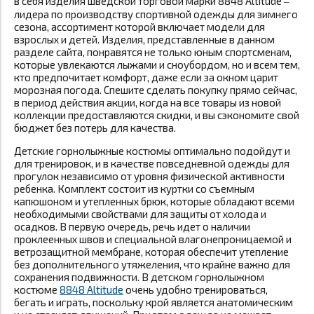
в себя изделия шведской торговой марки 8848 Altitude ‒
лидера по производству спортивной одежды для зимнего
сезона, ассортимент которой включает модели для
взрослых и детей. Изделия, представленные в данном
разделе сайта, понравятся не только юным спортсменам,
которые увлекаются лыжами и сноубордом, но и всем тем,
кто предпочитает комфорт, даже если за окном царит
морозная погода. Спешите сделать покупку прямо сейчас,
в период действия акции, когда на все товары из новой
коллекции предоставляются скидки, и вы сэкономите свой
бюджет без потерь для качества.
Детские горнолыжные костюмы оптимально подойдут и
для тренировок, и в качестве повседневной одежды для
прогулок независимо от уровня физической активности
ребенка. Комплект состоит из куртки со съемным
капюшоном и утепленных брюк, которые обладают всеми
необходимыми свойствами для защиты от холода и
осадков. В первую очередь, речь идет о наличии
проклеенных швов и специальной влагонепроницаемой и
ветрозащитной мембране, которая обеспечит утепление
без дополнительного утяжеления, что крайне важно для
сохранения подвижности. В детском горнолыжном
костюме
8848 Altitude
очень удобно тренироваться,
бегать и играть, поскольку крой является анатомическим