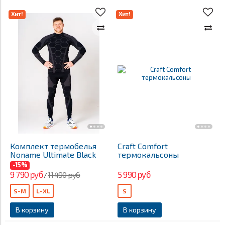
Хит!
Хит!
Комплект термобелья
Craft Comfort
Noname Ultimate Black
термокальсоны
-15%
9 790 руб
5 990 руб
11 490 руб
/
S-M
L-XL
S
В корзину
В корзину