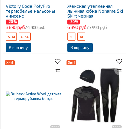
Victory Code PolyPro
Женская утепленная
термобелье кальсоны
лыжная юбка Noname Ski
унисекс
Skirt черная
-20%
-20%
3 890 руб
6 390 руб
4 900 руб
7 990 руб
/
/
S-M
L-XL
S
M
В корзину
В корзину
Хит!
Хит!