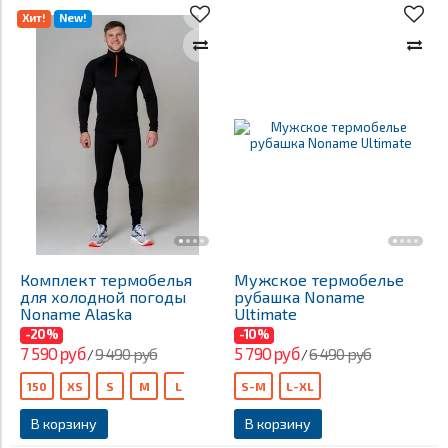
Хит!
New!
Комплект термобелья
Мужское термобелье
для холодной погоды
рубашка Noname
Noname Alaska
Ultimate
-20%
-10%
7 590 руб
5 790 руб
9 490 руб
6 490 руб
/
/
150
XS
S
M
L
XXL
S-M
XXXL
L-XL
140
В корзину
В корзину