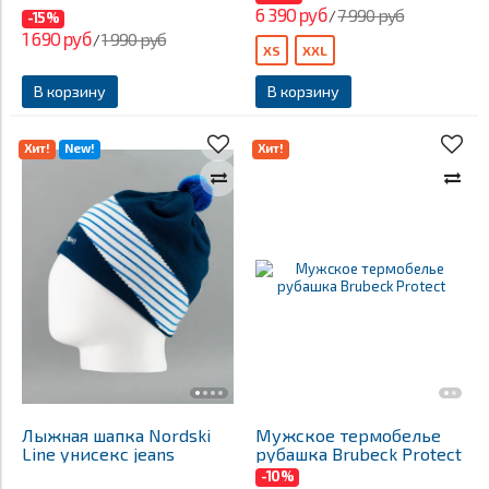
6 390 руб
7 990 руб
/
-15%
1 690 руб
1 990 руб
/
XS
XXL
В корзину
В корзину
Хит!
New!
Хит!
Лыжная шапка Nordski
Мужское термобелье
Line унисекс jeans
рубашка Brubeck Protect
-10%