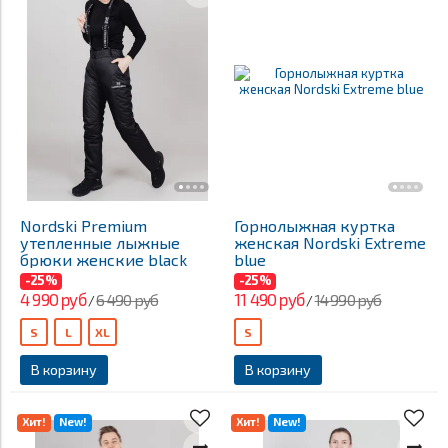
Nordski Premium
Горнолыжная куртка
утепленные лыжные
женская Nordski Extreme
брюки женские black
blue
-25%
-25%
4 990 руб
11 490 руб
6 490 руб
14 990 руб
/
/
S
L
XL
S
В корзину
В корзину
Хит!
New!
Хит!
New!