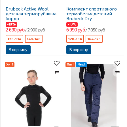
Brubeck Active Wool
Комплект спортивного
детская терморубашка
термобелья детский
бордо
Brubeck Dry
-10%
-10%
2 690 руб
6 990 руб
2 990 руб
7 850 руб
/
/
128-134
140-146
128-134
164-170
В корзину
В корзину
Хит!
Хит!
New!