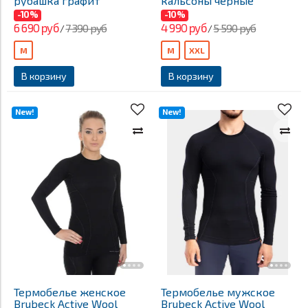
рубашка графит
кальсоны черные
-10%
-10%
6 690 руб
4 990 руб
7 390 руб
5 590 руб
/
/
M
M
XXL
В корзину
В корзину
New!
New!
Термобелье женское
Термобелье мужское
Brubeck Active Wool
Brubeck Active Wool