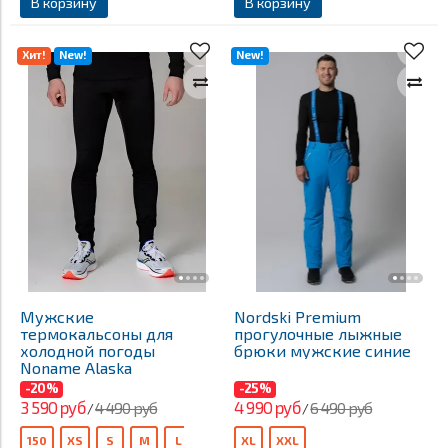
В корзину
В корзину
Хит!
New!
New!
Мужские
Nordski Premium
термокальсоны для
прогулочные лыжные
холодной погоды
брюки мужские синие
Noname Alaska
-20%
-25%
3 590 руб
4 990 руб
4 490 руб
6 490 руб
/
/
150
XS
S
M
L
XL
XXL
XL
XXL
XXXL
140