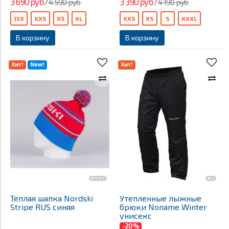
3 690 руб
3 390 руб
4 590 руб
4 190 руб
/
/
150
XXS
XS
XL
XXS
XS
S
XXXL
В корзину
В корзину
Хит!
New!
Хит!
Теплая шапка Nordski
Утепленные лыжные
Stripe RUS синяя
брюки Noname Winter
унисекс
-20%