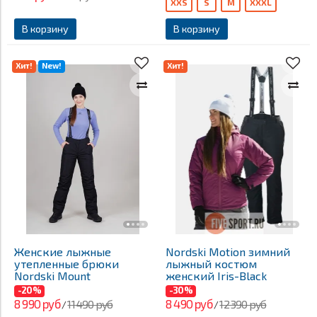
XXS
S
M
XXXL
В корзину
В корзину
Хит!
New!
Хит!
Женские лыжные
Nordski Motion зимний
утепленные брюки
лыжный костюм
Nordski Mount
женский Iris-Black
-20%
-30%
8 990 руб
8 490 руб
11 490 руб
12 390 руб
/
/