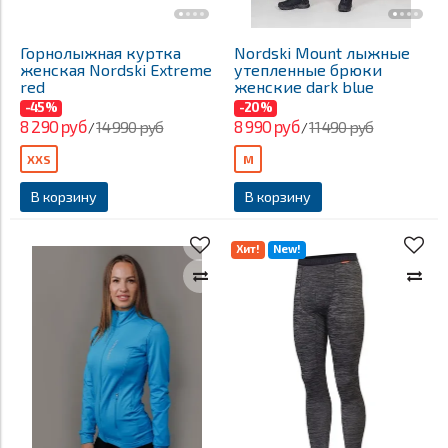
Горнолыжная куртка
Nordski Mount лыжные
женская Nordski Extreme
утепленные брюки
red
женские dark blue
-45%
-20%
8 290 руб
8 990 руб
14 990 руб
11 490 руб
/
/
XXS
M
В корзину
В корзину
Хит!
New!