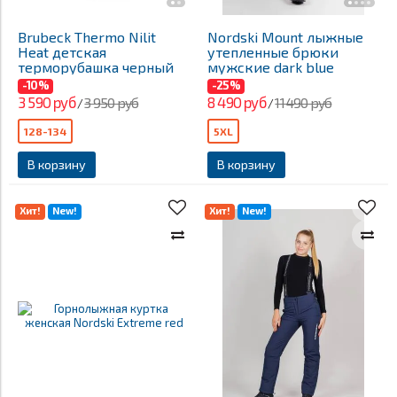
Brubeck Thermo Nilit
Nordski Mount лыжные
Heat детская
утепленные брюки
терморубашка черный
мужские dark blue
-10%
-25%
3 590 руб
8 490 руб
3 950 руб
11 490 руб
/
/
128-134
5XL
В корзину
В корзину
Хит!
New!
Хит!
New!