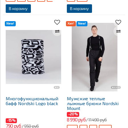
В корзину
В корзину
New!
Хит!
New!
Многофункциональный
Мужские теплые
бафф Nordski Logo black
лыжные брюки Nordski
Mount
-20%
8 990 руб
11 490 руб
/
-15%
790 руб
950 руб
/