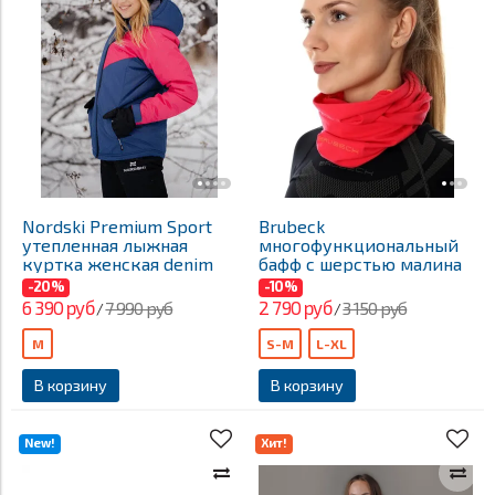
Nordski Premium Sport
Brubeck
утепленная лыжная
многофункциональный
куртка женская denim
бафф с шерстью малина
-20%
-10%
6 390 руб
2 790 руб
7 990 руб
3 150 руб
/
/
M
S-M
L-XL
В корзину
В корзину
New!
Хит!