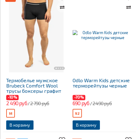
Термобелье мужское
Odlo Warm Kids детские
Brubeck Comfort Wool
терморейтузы черные
трусы боксеры графит
-10%
-70%
2 490 руб
690 руб
2 790 руб
2 490 руб
/
/
M
92
В корзину
В корзину