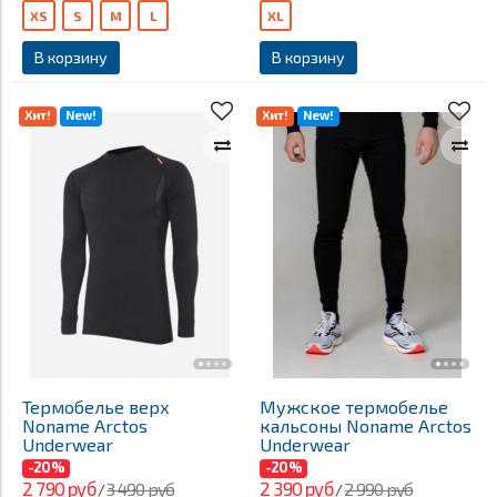
XS
S
M
L
XL
В корзину
В корзину
Хит!
New!
Хит!
New!
Термобелье верх
Мужское термобелье
Noname Arctos
кальсоны Noname Arctos
Underwear
Underwear
-20%
-20%
2 790 руб
2 390 руб
3 490 руб
2 990 руб
/
/