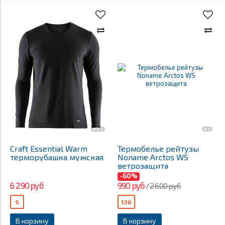
Craft Essential Warm
Термобелье рейтузы
терморубашка мужская
Noname Arctos WS
ветрозащита
-60%
6 290 руб
990 руб
2 600 руб
/
S
130
В корзину
В корзину