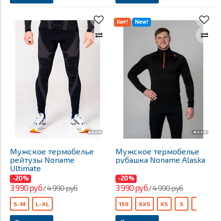
Хит!
New!
Мужское термобелье
Мужское термобелье
рейтузы Noname
рубашка Noname Alaska
Ultimate
-20%
-20%
3 990 руб
3 990 руб
4 990 руб
4 990 руб
/
/
S-M
L-XL
150
XXS
XS
S
M
L