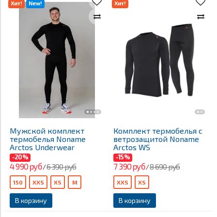
Хит!
New!
Хит!
Мужской комплект
Комплект термобелья с
термобелья Noname
ветрозащитой Noname
Arctos Underwear
Arctos WS
-20%
-15%
4 990 руб
7 390 руб
6 390 руб
8 690 руб
/
/
150
XXS
XS
M
XXS
XS
В корзину
В корзину