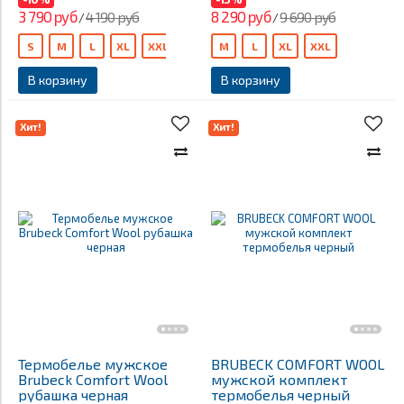
3 790 руб
8 290 руб
4 190 руб
9 690 руб
/
/
S
M
L
XL
XXL
XXXL
M
L
XL
XXL
В корзину
В корзину
Хит!
Хит!
Термобелье мужское
BRUBECK COMFORT WOOL
Brubeck Comfort Wool
мужской комплект
рубашка черная
термобелья черный