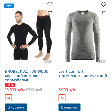
New!
BRUBECK ACTIVE WOOL
Craft Comfort
мужской комплект
термолонгслив мужской
термобелья
-15%
15 390 руб
5 990 руб
17 990 руб
/
M
S
В корзину
В корзину