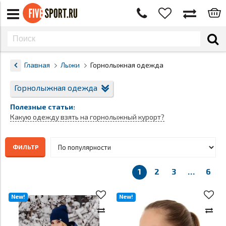
Главная
Лыжи
Горнолыжная одежда
Горнолыжная одежда
Полезные статьи:
Какую одежду взять на горнолыжный курорт?
ФИЛЬТР
1
2
3
…
6
New!
New!