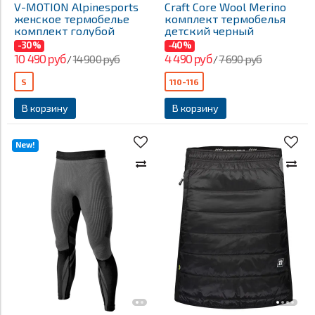
V-MOTION Alpinesports
Craft Core Wool Merino
женское термобелье
комплект термобелья
комплект голубой
детский черный
-30%
-40%
10 490 руб
4 490 руб
14 900 руб
7 690 руб
/
/
S
110-116
В корзину
В корзину
New!