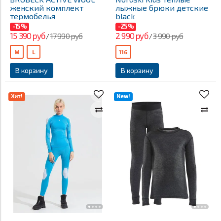
женский комплект
лыжные брюки детские
термобелья
black
-15%
-25%
15 390 руб
2 990 руб
17 990 руб
3 990 руб
/
/
M
L
116
В корзину
В корзину
Хит!
New!