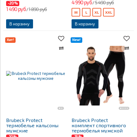
4 990 руб
5 490 руб
/
-20%
1 490 руб
1 890 руб
/
M
L
XL
XXL
В корзину
В корзину
Хит!
New!
Brubeck Protect
Brubeck Protect
термобелье кальсоны
комплект спортивного
мужские
термобелья мужской
-10%
-15%