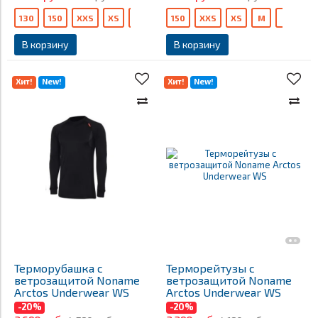
130
150
XXS
XS
M
150
XXS
XS
M
L
В корзину
В корзину
Хит!
New!
Хит!
New!
Терморубашка с
Терморейтузы с
ветрозащитой Noname
ветрозащитой Noname
Arctos Underwear WS
Arctos Underwear WS
-20%
-20%