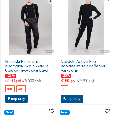
Nordski Premium
Nordski Active Pro
прогулочные лыжные
комплект термобелья
брюки мужские black
женский
-25%
-25%
4 990 руб
3 990 руб
6 490 руб
5 190 руб
/
/
XXL
4XL
XL
В корзину
В корзину
New!
New!