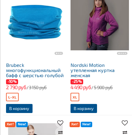
Brubeck
Nordski Motion
многофункциональный
утепленная куртка
бафф с шерстью голубой
женская
-10%
-25%
2 790 руб
4 490 руб
3 150 руб
5 900 руб
/
/
L-XL
XL
В корзину
В корзину
Хит!
New!
Хит!
New!