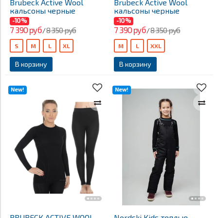
Brubeck Active Wool
Brubeck Active Wool
кальсоны черные
кальсоны черные
-10%
-10%
7 390 руб
7 390 руб
8 350 руб
8 350 руб
/
/
S
M
L
XL
M
L
XXL
В корзину
В корзину
New!
New!
BRUBECK ACTIVE WOOL
Nordski Kids теплые