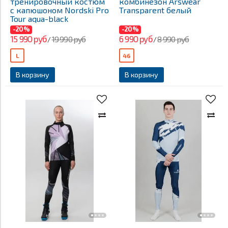
тренировочный костюм
комбинезон Arswear
с капюшоном Nordski Pro
Transparent белый
Tour aqua-black
-20%
-20%
15 990 руб
6 990 руб
19 990 руб
8 990 руб
/
/
L
46
В корзину
В корзину