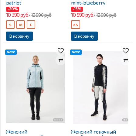
patriot
mint-blueberry
-20%
-15%
10 390 руб
10 990 руб
12 990 руб
12 990 руб
/
/
S
M
L
XS
В корзину
В корзину
New!
New!
Женский
Женский гоночный