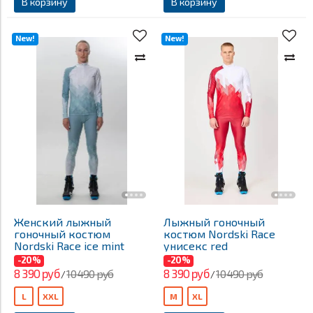
В корзину
В корзину
New!
New!
Женский лыжный
Лыжный гоночный
гоночный костюм
костюм Nordski Race
Nordski Race ice mint
унисекс red
-20%
-20%
8 390 руб
8 390 руб
10 490 руб
10 490 руб
/
/
L
XXL
M
XL