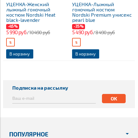
УЦЕНКА-Женский
УЦЕНКА-Лыжный
лыжный гоночный
гоночный костюм
костюм Nordski Heat
Nordski Premium унисекс
black-lavender
pearl blue
-45%
-35%
5 990 руб
5 490 руб
10 490 руб
8 490 руб
/
/
S
S
В корзину
В корзину
Подписка на рассылку
ПОПУЛЯРНОЕ