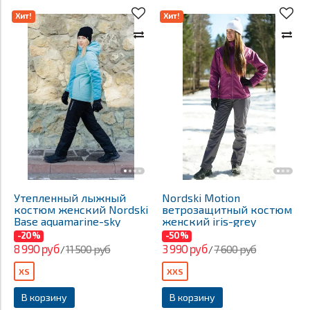
Хит!
Хит!
Утепленный лыжный
Nordski Motion
костюм женский Nordski
ветрозащитный костюм
Base aquamarine-sky
женский iris-grey
-20%
-50%
8 990 руб
3 990 руб
11 500 руб
7 600 руб
/
/
XS
XXS
В корзину
В корзину