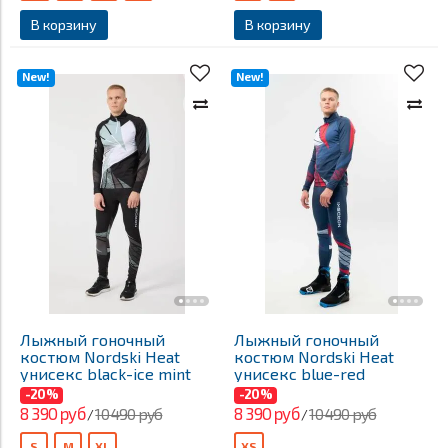
В корзину
В корзину
New!
New!
Лыжный гоночный
Лыжный гоночный
костюм Nordski Heat
костюм Nordski Heat
унисекс black-ice mint
унисекс blue-red
-20%
-20%
8 390 руб
8 390 руб
10 490 руб
10 490 руб
/
/
S
M
XL
XS