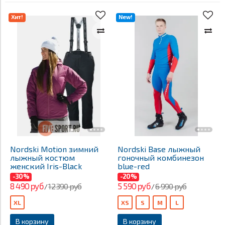
Хит!
New!
Nordski Motion зимний
Nordski Base лыжный
лыжный костюм
гоночный комбинезон
женский Iris-Black
blue-red
-30%
-20%
8 490 руб
5 590 руб
12 390 руб
6 990 руб
/
/
XL
XS
S
M
L
В корзину
В корзину