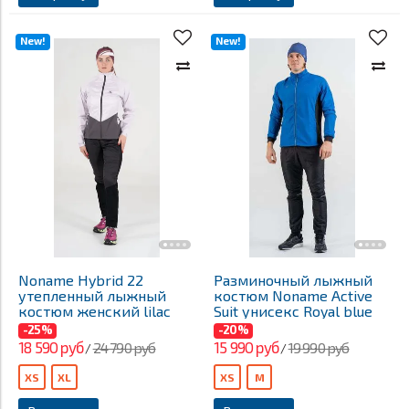
New!
New!
Noname Hybrid 22
Разминочный лыжный
утепленный лыжный
костюм Noname Active
костюм женский lilac
Suit унисекс Royal blue
-25%
-20%
18 590 руб
15 990 руб
24 790 руб
19 990 руб
/
/
XS
XL
XS
M