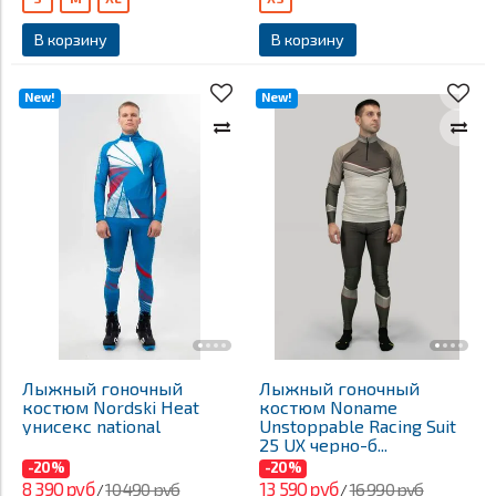
В корзину
В корзину
New!
New!
Лыжный гоночный
Лыжный гоночный
костюм Nordski Heat
костюм Noname
унисекс national
Unstoppable Racing Suit
25 UX черно-б...
-20%
-20%
8 390 руб
13 590 руб
10 490 руб
16 990 руб
/
/