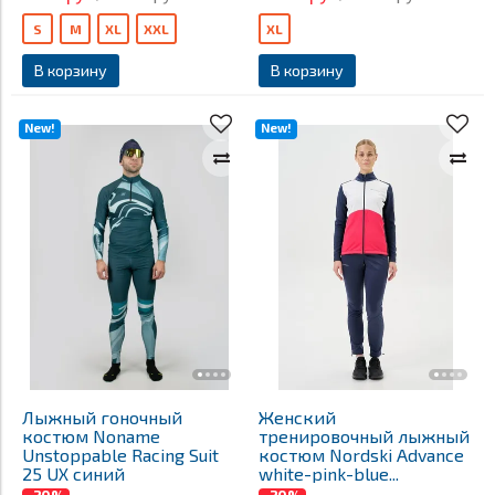
S
M
XL
XXL
XL
В корзину
В корзину
New!
New!
Лыжный гоночный
Женский
костюм Noname
тренировочный лыжный
Unstoppable Racing Suit
костюм Nordski Advance
25 UX синий
white-pink-blue...