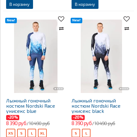
В корзину
В корзину
New!
New!
Лыжный гоночный
Лыжный гоночный
костюм Nordski Race
костюм Nordski Race
унисекс blue
унисекс black
-20%
-20%
8 390 руб
8 390 руб
10 490 руб
10 490 руб
/
/
XS
S
L
XL
S
L