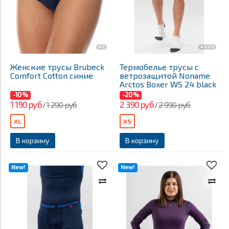
Женские трусы Brubeck
Термобелье трусы с
Comfort Cotton синие
ветрозащитой Noname
Arctos Boxer WS 24 black
-10%
-20%
1 190 руб
2 390 руб
1 290 руб
2 990 руб
/
/
XL
XS
В корзину
В корзину
New!
New!