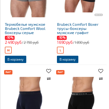
Термобелье мужское
Brubeck Comfort Boxer
Brubeck Comfort Wool
трусы-боксеры
боксеры серые
мужские графит
-10%
-10%
2 490 руб
1 690 руб
2 790 руб
1 890 руб
/
/
M
L
В корзину
В корзину
Хит!
Хит!