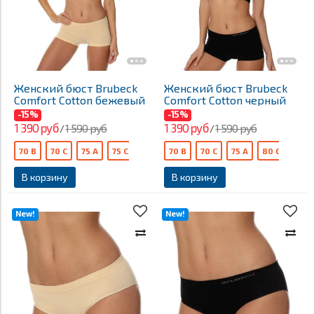
Женский бюст Brubeck
Женский бюст Brubeck
Comfort Cotton бежевый
Comfort Cotton черный
-15%
-15%
1 390 руб
1 390 руб
1 590 руб
1 590 руб
/
/
70 B
70 C
75 A
75 C
80 В
70 B
70 C
75 A
80 С
В корзину
В корзину
New!
New!