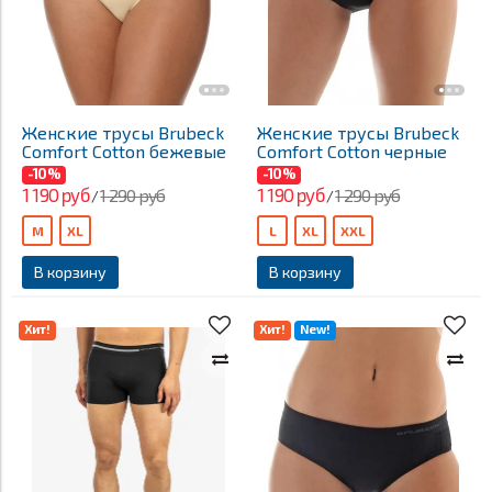
Женские трусы Brubeck
Женские трусы Brubeck
Comfort Cotton бежевые
Comfort Cotton черные
-10%
-10%
1 190 руб
1 190 руб
1 290 руб
1 290 руб
/
/
M
XL
L
XL
XXL
В корзину
В корзину
Хит!
Хит!
New!