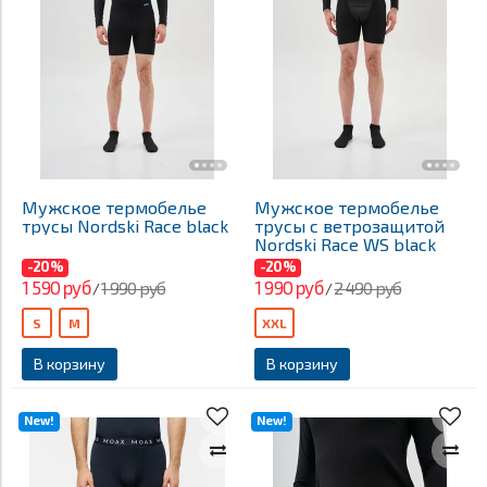
Мужское термобелье
Мужское термобелье
трусы Nordski Race black
трусы с ветрозащитой
Nordski Race WS black
-20%
-20%
1 590 руб
1 990 руб
1 990 руб
2 490 руб
/
/
S
M
XXL
В корзину
В корзину
New!
New!