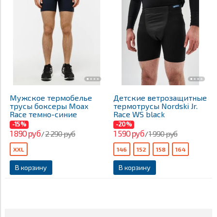
Мужское термобелье
Детские ветрозащитные
трусы боксеры Moax
термотрусы Nordski Jr.
Race темно-синие
Race WS black
-15%
-20%
1 890 руб
1 590 руб
2 290 руб
1 990 руб
/
/
XXL
146
152
158
164
В корзину
В корзину