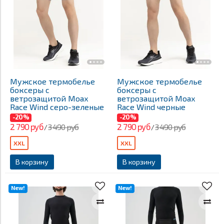
Мужское термобелье
Мужское термобелье
боксеры с
боксеры с
ветрозащитой Moax
ветрозащитой Moax
Race Wind серо-зеленые
Race Wind черные
-20%
-20%
2 790 руб
2 790 руб
3 490 руб
3 490 руб
/
/
XXL
XXL
В корзину
В корзину
New!
New!