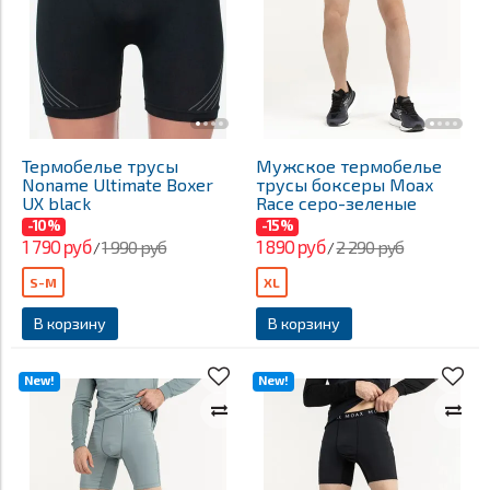
Термобелье трусы
Мужское термобелье
Noname Ultimate Boxer
трусы боксеры Moax
UX black
Race серо-зеленые
-10%
-15%
1 790 руб
1 890 руб
1 990 руб
2 290 руб
/
/
S-M
XL
В корзину
В корзину
New!
New!