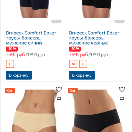
Brubeck Comfort Boxer
Brubeck Comfort Boxer
трусы-боксеры
трусы-боксеры
мужские синий
мужские черные
-10%
-10%
1 690 руб
1 690 руб
1 890 руб
1 890 руб
/
/
L
M
L
В корзину
В корзину
Хит!
Хит!