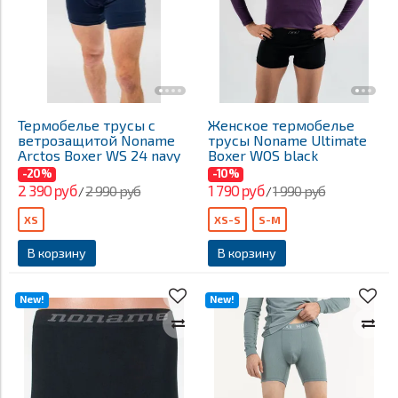
Термобелье трусы с
Женское термобелье
ветрозащитой Noname
трусы Noname Ultimate
Arctos Boxer WS 24 navy
Boxer WOS black
-20%
-10%
2 390 руб
1 790 руб
2 990 руб
1 990 руб
/
/
XS
XS-S
S-M
В корзину
В корзину
New!
New!