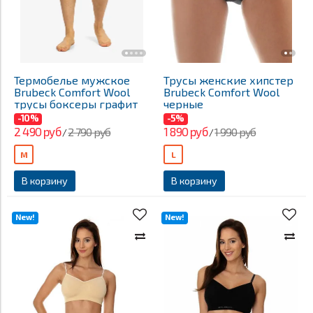
Термобелье мужское
Трусы женские хипстер
Brubeck Comfort Wool
Brubeck Comfort Wool
трусы боксеры графит
черные
-10%
-5%
2 490 руб
1 890 руб
2 790 руб
1 990 руб
/
/
M
L
В корзину
В корзину
New!
New!