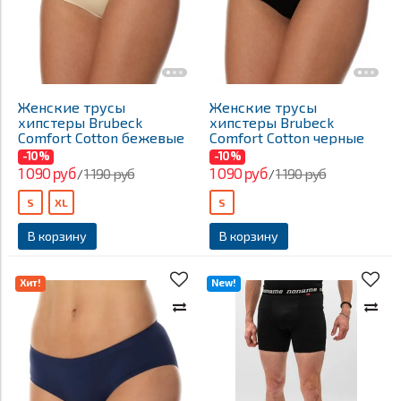
Женские трусы
Женские трусы
хипстеры Brubeck
хипстеры Brubeck
Comfort Cotton бежевые
Comfort Cotton черные
-10%
-10%
1 090 руб
1 090 руб
1 190 руб
1 190 руб
/
/
S
XL
S
В корзину
В корзину
Хит!
New!