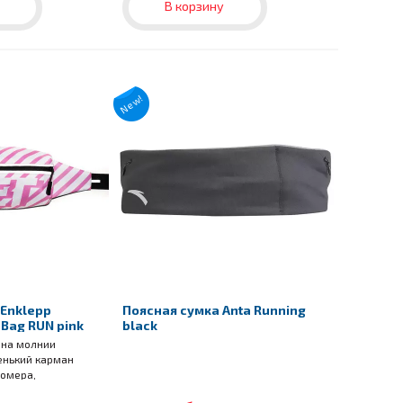
В корзину
New!
 Enklepp
Поясная сумка Anta Running
 Bag RUN pink
black
 на молнии
енький карман
номера,
и