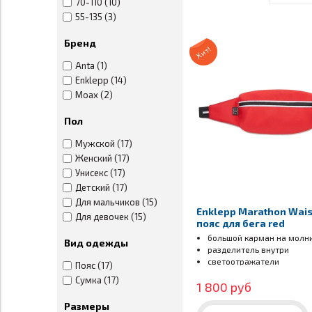
70-110 (10)
55-135 (3)
Бренд
Хит!
Anta (1)
Enklepp (14)
Moax (2)
Пол
Мужской (17)
Женский (17)
Унисекс (17)
Детский (17)
Для мальчиков (15)
Enklepp Marathon Wais
Для девочек (15)
пояс для бега red
большой карман на молн
Вид одежды
разделитель внутри
светоотражатели
Пояс (17)
Сумка (17)
1 800 руб
Размеры