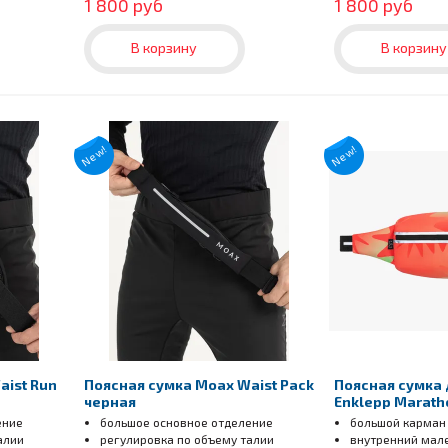
1 800 руб
1 800 руб
В корзину
В корзину
New!
New!
aist Run
Поясная сумка Moax Waist Pack
Поясная сумка 
черная
Enklepp Maratho
zag gradient re
ение
большое основное отделение
большой карман
алии
регулировка по объему талии
внутренний мал