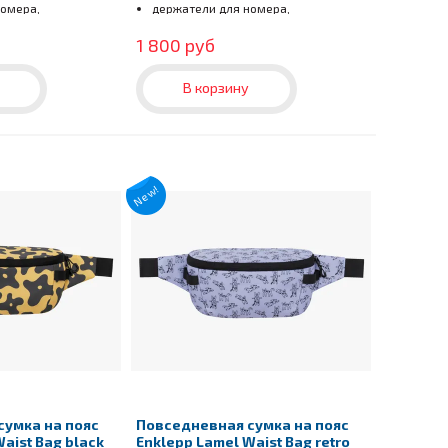
номера,
держатели для номера,
и
светоотражатели
1 800 руб
В корзину
New!
сумка на пояс
Повседневная сумка на пояс
aist Bag black
Enklepp Lamel Waist Bag retro