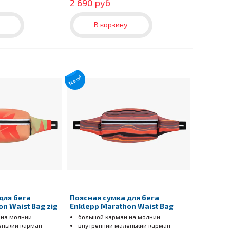
2 690 руб
В корзину
New!
для бега
Поясная сумка для бега
n Waist Bag zig
Enklepp Marathon Waist Bag
d
agrabah
 на молнии
большой карман на молнии
енький карман
внутренний маленький карман