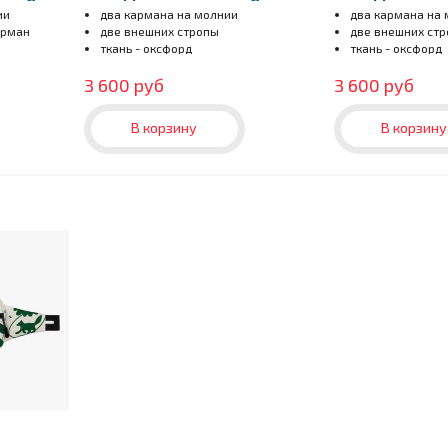
flowers-ye...
ии
два кармана на молнии
два кармана на
арман
две внешних стропы
две внешних ст
ткань - оксфорд
ткань - оксфорд
3 600 руб
3 600 руб
В корзину
В корзину