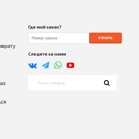
Где мой заказ?
УЗНАТЬ
зврату
Следите за нами
каз
ься