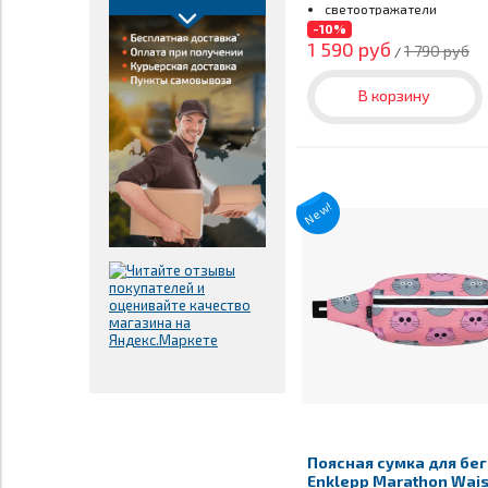
светоотражатели
-10%
1 590 руб
1 790 руб
/
В корзину
New!
Поясная сумка для бе
Enklepp Marathon Wais