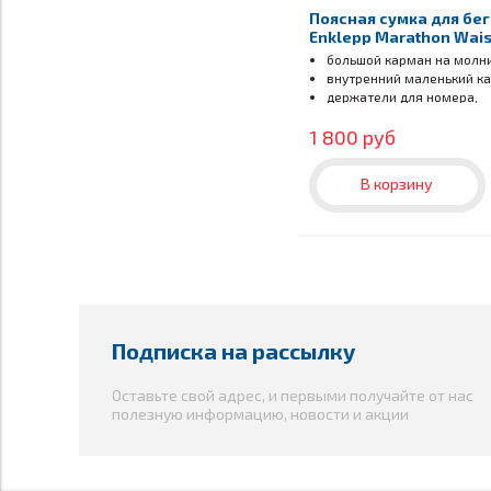
Поясная сумка для бе
Enklepp Marathon Wais
green forest
большой карман на молн
внутренний маленький к
держатели для номера,
светоотражатели
1 800 руб
В корзину
Подписка на рассылку
Оставьте свой адрес, и первыми получайте от нас
полезную информацию, новости и акции