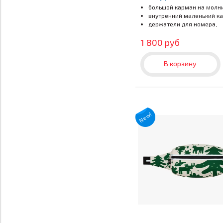
cats others
большой карман на молн
внутренний маленький к
держатели для номера,
светоотражатели
1 800 руб
В корзину
New!