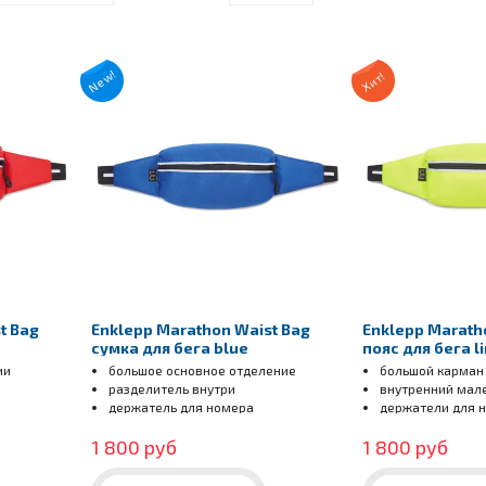
New!
Хит!
t Bag
Enklepp Marathon Waist Bag
Enklepp Marath
сумка для бега blue
пояс для бега l
ии
большое основное отделение
большой карман
разделитель внутри
внутренний мал
держатель для номера
держатели для 
светоотражател
1 800 руб
1 800 руб