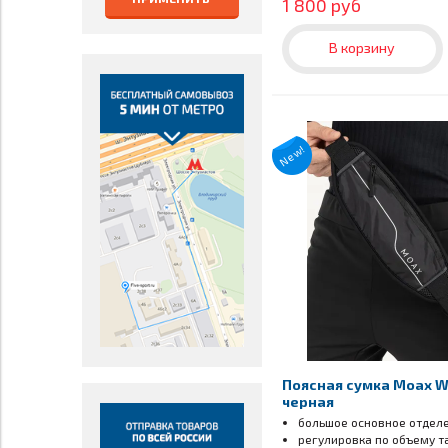
1 800 руб
В корзину
New!
Поясная сумка Moax W
черная
большое основное отдел
регулировка по объему т