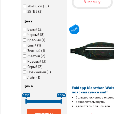
В корзину
70-110 см (10)
55-135 (3)
Цвет
New!
Белый (2)
Черный (8)
Красный (1)
Синий (1)
Зеленый (1)
Желтый (2)
Розовый (3)
Серый (2)
Оранжевый (3)
Лайм (1)
Салатовый (1)
Цена
Enklepp Marathon Wais
Мульти принт (2)
поясная сумка sniff
1 350
3 600
большое основное отдел
разделитель внутри
держатель для номера
ПРИМЕНИТЬ