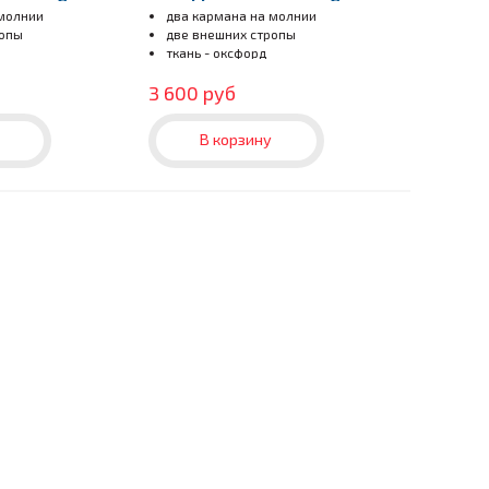
cats
 молнии
два кармана на молнии
ропы
две внешних стропы
ткань - оксфорд
3 600 руб
В корзину