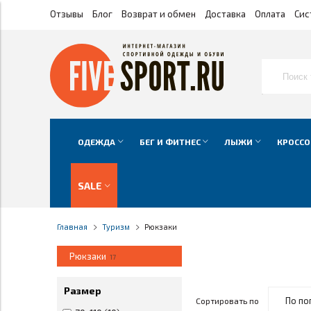
Отзывы
Блог
Возврат и обмен
Доставка
Оплата
Сис
ОДЕЖДА
БЕГ И ФИТНЕС
ЛЫЖИ
КРОССО
SALE
Главная
Туризм
Рюкзаки
Рюкзаки
17
Размер
Сортировать по