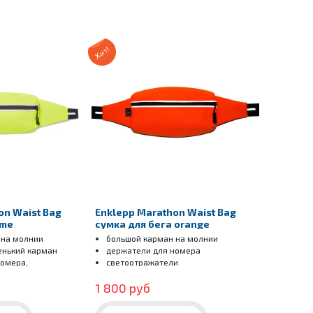
Хит!
on Waist Bag
Enklepp Marathon Waist Bag
ime
сумка для бега orange
 на молнии
большой карман на молнии
енький карман
держатели для номера
номера,
светоотражатели
и
1 800 руб