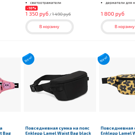
светоотражатели
держатели для 
светоотражател
-10%
1 350 руб
1 800 руб
1 490 руб
/
В корзину
В корзину
New!
New!
га
Повседневная сумка на пояс
Повседневная 
t Bag
Enklepp Lamel Waist Bag black
Enklepp Lamel W