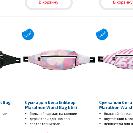
В корзину
В корзину
New!
New!
t Bag
Сумка для бега Enklepp
Сумка для бега
Marathon Waist Bag bliki
Marathon Waist
ение
большой карман на молнии
большой карман
держатели для номера
внутренний мал
светоотражатели
держатели для 
светоотражател