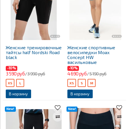
Женские тренировочные
Женские спортивные
тайтсы half Nordski Road
велосипедки Moax
black
Concept HW
васильковые
-10%
-10%
3 590 руб
4 690 руб
3 990 руб
5 190 руб
/
/
XS
L
XS
S
M
В корзину
В корзину
New!
New!