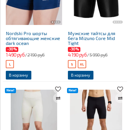
Nordski Pro шорты
Мужские тайтсы для
обтягивающие женские
бега Mizuno Core Mid
dark ocean
Tight
-30%
-30%
1 490 руб
4 190 руб
2 190 руб
5 990 руб
/
/
L
S
XL
В корзину
В корзину
New!
New!