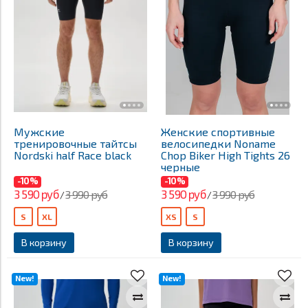
Мужские
Женские спортивные
тренировочные тайтсы
велосипедки Noname
Nordski half Race black
Chop Biker High Tights 26
черные
-10%
-10%
3 590 руб
3 590 руб
3 990 руб
3 990 руб
/
/
S
XL
XS
S
В корзину
В корзину
New!
New!