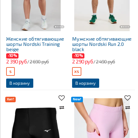
Женские обтягивающие
Мужские обтягивающие
шорты Nordski Training
шорты Nordski Run 2.0
beige
black
-10%
-10%
2 390 руб
2 290 руб
2 690 руб
2 490 руб
/
/
S
XS
В корзину
В корзину
Хит!
New!