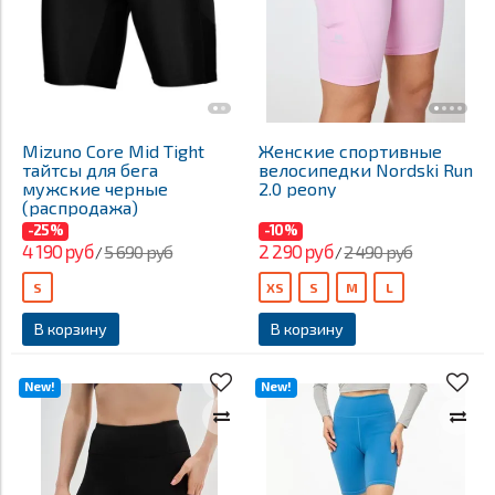
Mizuno Core Mid Tight
Женские спортивные
тайтсы для бега
велосипедки Nordski Run
мужские черные
2.0 peony
(распродажа)
-25%
-10%
4 190 руб
2 290 руб
5 690 руб
2 490 руб
/
/
S
XS
S
M
L
В корзину
В корзину
New!
New!