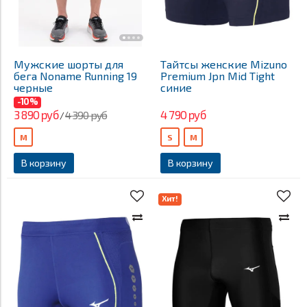
Мужские шорты для
Тайтсы женские Mizuno
бега Noname Running 19
Premium Jpn Mid Tight
черные
синие
-10%
3 890 руб
4 790 руб
4 390 руб
/
М
S
M
В корзину
В корзину
Хит!