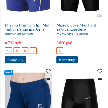
Mizuno Premium Jpn Mid
Mizuno Core Mid Tight
Tight тайтсы для бега
тайтсы для бега
женские синие
мужские черные
4 790 руб
5 690 руб
XS
S
M
L
S
В корзину
В корзину
New!