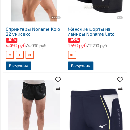
Спринтеры Noname Koio
Женские шорты из
22 унисекс
лайкры Noname Leto
-10%
-45%
4 490 руб
1 590 руб
4 990 руб
2 790 руб
/
/
M
L
XL
XL
В корзину
В корзину