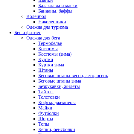
Шапки
Балаклавы и маски
Банданы, баффы
Волейбол
Наколенники
Одежда для туризма
Бег и фитнес
Одежда для бега
Термобелье
Костюмы
Костюмы (зима)
Куртки
Куртки зима
Штаны
Беговые штаны весна, лето, осень
Беговые штаны зима
Безрукавки, жилеты
Тайтсы
Толстовки
Кофты, джемперы
Майки
Футболки
Шорты
Топы
Кепки, бейсболки