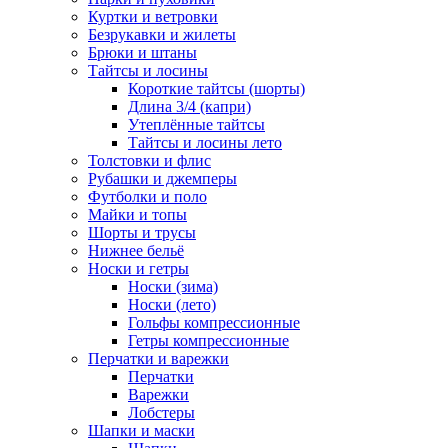
Куртки и ветровки
Безрукавки и жилеты
Брюки и штаны
Тайтсы и лосины
Короткие тайтсы (шорты)
Длина 3/4 (капри)
Утеплённые тайтсы
Тайтсы и лосины лето
Толстовки и флис
Рубашки и джемперы
Футболки и поло
Майки и топы
Шорты и трусы
Нижнее бельё
Носки и гетры
Носки (зима)
Носки (лето)
Гольфы компрессионные
Гетры компрессионные
Перчатки и варежки
Перчатки
Варежки
Лобстеры
Шапки и маски