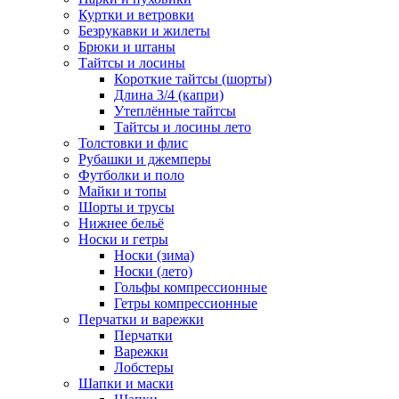
Куртки и ветровки
Безрукавки и жилеты
Брюки и штаны
Тайтсы и лосины
Короткие тайтсы (шорты)
Длина 3/4 (капри)
Утеплённые тайтсы
Тайтсы и лосины лето
Толстовки и флис
Рубашки и джемперы
Футболки и поло
Майки и топы
Шорты и трусы
Нижнее бельё
Носки и гетры
Носки (зима)
Носки (лето)
Гольфы компрессионные
Гетры компрессионные
Перчатки и варежки
Перчатки
Варежки
Лобстеры
Шапки и маски