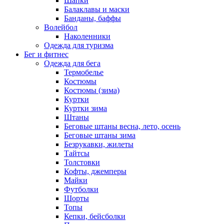
Шапки
Балаклавы и маски
Банданы, баффы
Волейбол
Наколенники
Одежда для туризма
Бег и фитнес
Одежда для бега
Термобелье
Костюмы
Костюмы (зима)
Куртки
Куртки зима
Штаны
Беговые штаны весна, лето, осень
Беговые штаны зима
Безрукавки, жилеты
Тайтсы
Толстовки
Кофты, джемперы
Майки
Футболки
Шорты
Топы
Кепки, бейсболки