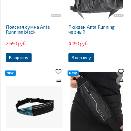
Поясная сумка Anta
Рюкзак Anta Running
Running black
черный
2 690 руб
4 190 руб
В корзину
В корзину
New!
New!