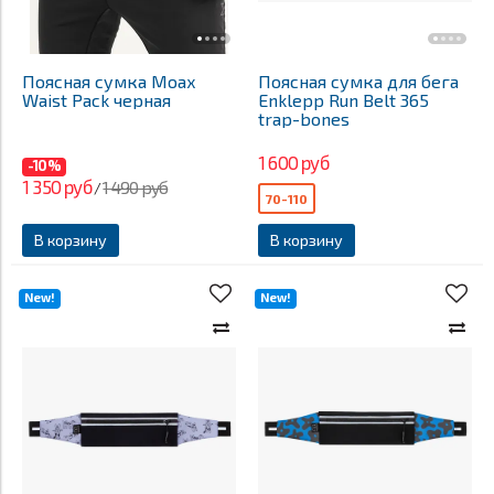
Поясная сумка Moax
Поясная сумка для бега
Waist Pack черная
Enklepp Run Belt 365
trap-bones
1 600 руб
-10%
1 350 руб
1 490 руб
/
70-110
В корзину
В корзину
New!
New!