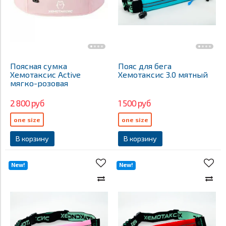
Поясная сумка
Пояс для бега
Хемотаксис Active
Хемотаксис 3.0 мятный
мягко-розовая
2 800 руб
1 500 руб
one size
one size
В корзину
В корзину
New!
New!