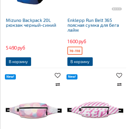
Mizuno Backpack 20L
Enklepp Run Belt 365
рюкзак черный-синий
поясная сумка для бега
лайм
1 600 руб
5 490 руб
70-110
В корзину
В корзину
New!
New!