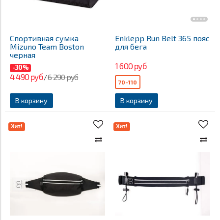
Спортивная сумка
Enklepp Run Belt 365 пояс
Mizuno Team Boston
для бега
черная
1 600 руб
-30%
4 490 руб
6 290 руб
/
70-110
В корзину
В корзину
Хит!
Хит!