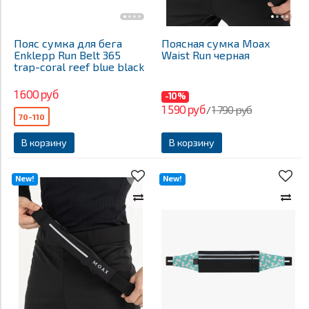
Пояс сумка для бега
Поясная сумка Moax
Enklepp Run Belt 365
Waist Run черная
trap-coral reef blue black
1 600 руб
-10%
1 590 руб
1 790 руб
/
70-110
В корзину
В корзину
New!
New!