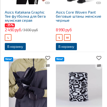
Asics Katakana Graphic
Asics Core Woven Pant
Tee футболка для бега
беговые штаны женские
мужская серая
черные
-35%
2 490 руб
8 990 руб
3 690 руб
/
L
S
M
В корзину
В корзину
New!
New!