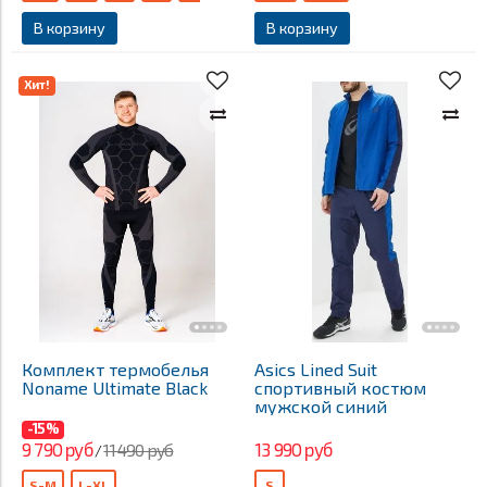
В корзину
В корзину
Хит!
Комплект термобелья
Asics Lined Suit
Noname Ultimate Black
спортивный костюм
мужской синий
-15%
9 790 руб
13 990 руб
11 490 руб
/
S-M
L-XL
S