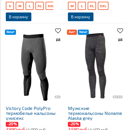
S
M
L
XL
XXL
XXXL
M
L
XL
XXL
В корзину
В корзину
New!
Хит!
New!
Victory Code PolyPro
Мужские
термобелье кальсоны
термокальсоны Noname
унисекс
Alaska grey
-20%
-20%
3 890 руб
3 590 руб
4 900 руб
4 490 руб
/
/