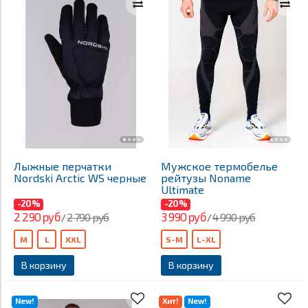
Лыжные перчатки
Мужское термобелье
Nordski Arctic WS черные
рейтузы Noname
Ultimate
-20%
-20%
2 290 руб
3 990 руб
2 790 руб
4 990 руб
/
/
M
L
XXL
S-M
L-XL
В корзину
В корзину
New!
Хит!
New!