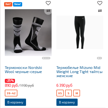
Хит!
New!
Термоноски Nordski
Термобелье Mizuno Mid
Wool черные-серые
Weight Long Tight тайтсы
женские
-25%
890 руб
6 390 руб
1 190 руб
/
39-42
XS
S
M
В корзину
В корзину