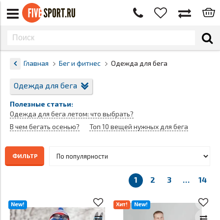
Главная
Бег и фитнес
Одежда для бега
Одежда для бега
Полезные статьи:
Одежда для бега летом: что выбрать?
В чем бегать осенью?
Топ 10 вещей нужных для бега
ФИЛЬТР
1
2
3
…
14
New!
Хит!
New!