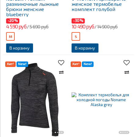
разминочные лыжные
женское термобелье
брюки женские
комплект голубой
blueberry
-20%
-30%
4 590 руб
10 490 руб
5 690 руб
14 900 руб
/
/
M
S
В корзину
В корзину
Хит!
New!
Хит!
New!