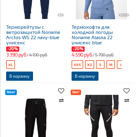
Терморейтузы с
Термокофта для
ветрозащитой Noname
холодной погоды
Arctos WS 22 navy-blue
Noname Alaska 22
унисекс
унисекс blue
-20%
-20%
3 390 руб
4 590 руб
4 190 руб
5 790 руб
/
/
XL
XXS
XS
S
M
L
В корзину
В корзину
New!
Хит!