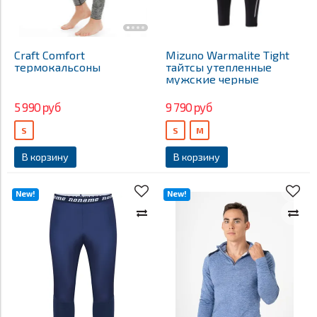
Craft Comfort
Mizuno Warmalite Tight
термокальсоны
тайтсы утепленные
мужские черные
5 990 руб
9 790 руб
S
S
M
В корзину
В корзину
New!
New!