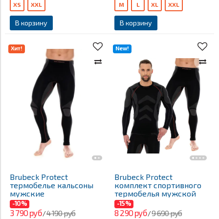
XS
XXL
M
L
XL
XXL
В корзину
В корзину
Хит!
New!
Brubeck Protect
Brubeck Protect
термобелье кальсоны
комплект спортивного
мужские
термобелья мужской
-10%
-15%
3 790 руб
8 290 руб
4 190 руб
9 690 руб
/
/