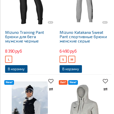
Mizuno Training Pant
Mizuno Katakana Sweat
брюки для бега
Pant спортивные брюки
мужские черные
женские серые
8 390 руб
6 490 руб
L
S
M
В корзину
В корзину
New!
Хит!
New!