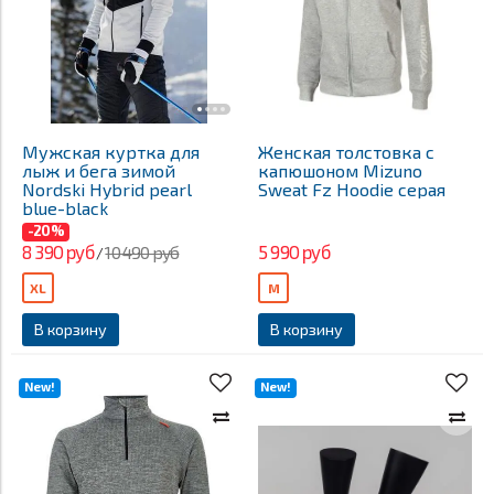
Мужская куртка для
Женская толстовка с
лыж и бега зимой
капюшоном Mizuno
Nordski Hybrid pearl
Sweat Fz Hoodie серая
blue-black
-20%
8 390 руб
5 990 руб
10 490 руб
/
XL
M
В корзину
В корзину
New!
New!