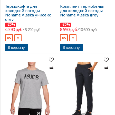
Термокофта для
Комплект термобелья
холодной погоды
для холодной погоды
Noname Alaska унисекс
Noname Alaska grey
grey
-20%
-20%
4 590 руб
8 590 руб
5 790 руб
10 690 руб
/
/
XS
M
XS
M
В корзину
В корзину