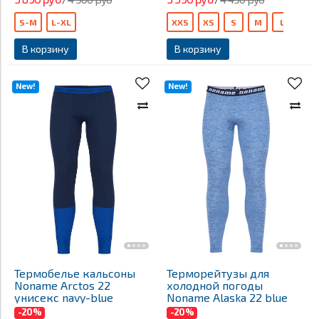
S-M
L-XL
XXS
XS
S
M
L
XL
В корзину
В корзину
New!
New!
Термобелье кальсоны
Терморейтузы для
Noname Arctos 22
холодной погоды
унисекс navy-blue
Noname Alaska 22 blue
-20%
-20%