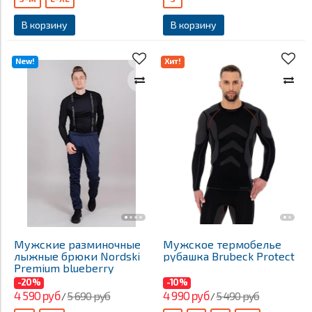
В корзину
В корзину
New!
Хит!
Мужские разминочные
Мужское термобелье
лыжные брюки Nordski
рубашка Brubeck Protect
Premium blueberry
-20%
-10%
4 590 руб
4 990 руб
5 690 руб
5 490 руб
/
/