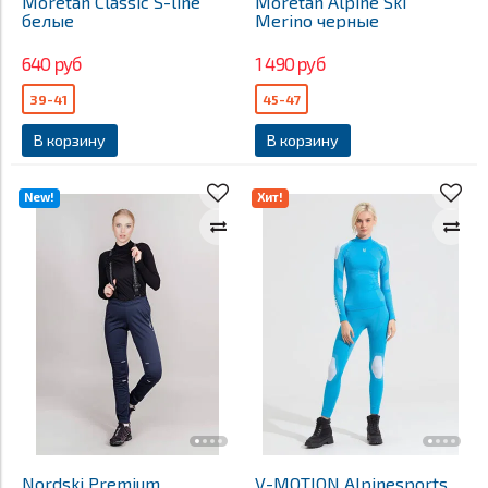
Moretan Classic S-line
Moretan Alpine Ski
белые
Merino черные
640 руб
1 490 руб
39-41
45-47
В корзину
В корзину
New!
Хит!
Nordski Premium
V-MOTION Alpinesports