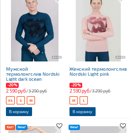
Мужской
Женский термолонгслив
термолонгслив Nordski
Nordski Light pink
Light dark ocean
-20%
-20%
2 590 руб
2 590 руб
3 290 руб
3 290 руб
/
/
XS
S
M
M
L
В корзину
В корзину
Хит!
New!
New!