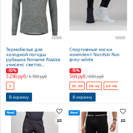
Термобелье для
Спортивные носки
холодной погоды
комплект Nordski Run
рубашка Noname Alaska
grey-white
унисекс светло...
-10%
-15%
5 290 руб
549 руб
5 790 руб
650 руб
/
/
S
35-38
39-42
43-46
В корзину
В корзину
New!
New!