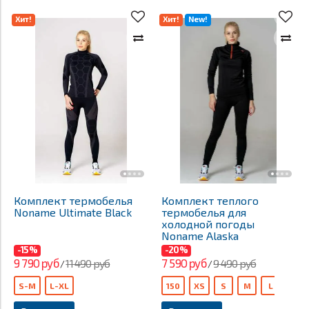
Хит!
Хит!
New!
Комплект термобелья
Комплект теплого
Noname Ultimate Black
термобелья для
холодной погоды
Noname Alaska
-15%
-20%
9 790 руб
7 590 руб
11 490 руб
9 490 руб
/
/
S-M
L-XL
150
XS
S
M
L
XXL