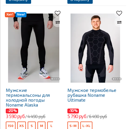
Хит!
New!
Мужские
Мужское термобелье
термокальсоны для
рубашка Noname
холодной погоды
Ultimate
Noname Alaska
-20%
-10%
3 590 руб
5 790 руб
4 490 руб
6 490 руб
/
/
150
XS
S
M
L
XL
XXL
S-M
XXXL
L-XL
140