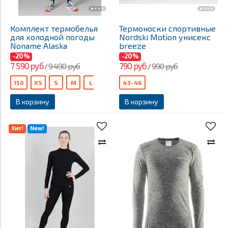
Комплект термобелья
Термоноски спортивные
для холодной погоды
Nordski Motion унисекс
Noname Alaska
breeze
-20%
-20%
7 590 руб
790 руб
9 490 руб
990 руб
/
/
150
XS
S
M
L
XXL
43-46
XXXL
140
В корзину
В корзину
Хит!
New!