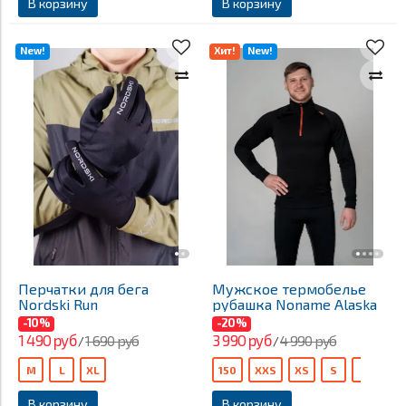
В корзину
В корзину
New!
Хит!
New!
Перчатки для бега
Мужское термобелье
Nordski Run
рубашка Noname Alaska
-10%
-20%
1 490 руб
3 990 руб
1 690 руб
4 990 руб
/
/
M
L
XL
150
XXS
XS
S
M
L
В корзину
В корзину