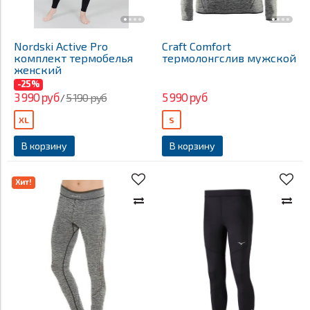
Nordski Active Pro
Craft Comfort
комплект термобелья
термолонгслив мужской
женский
-25%
3 990 руб
5 990 руб
5 190 руб
/
XL
S
В корзину
В корзину
Хит!