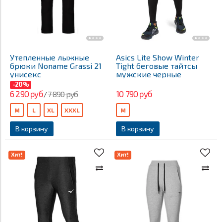
Утепленные лыжные
Asics Lite Show Winter
брюки Noname Grassi 21
Tight беговые тайтсы
унисекс
мужские черные
-20%
6 290 руб
10 790 руб
7 890 руб
/
M
L
XL
XXXL
M
В корзину
В корзину
Хит!
Хит!