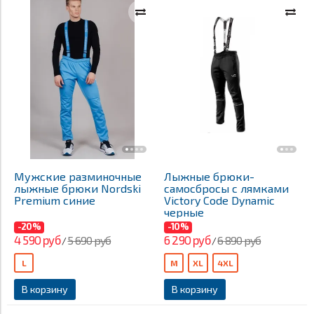
Мужские разминочные
Лыжные брюки-
лыжные брюки Nordski
самосбросы с лямками
Premium синие
Victory Code Dynamic
черные
-20%
-10%
4 590 руб
6 290 руб
5 690 руб
6 890 руб
/
/
L
M
XL
4XL
В корзину
В корзину