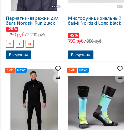
Перчатки-варежки для
Многофункциональный
бега Nordski Run black
бафф Nordski Logo black
-20%
1 790 руб
2 290 руб
/
-15%
790 руб
950 руб
/
M
L
XL
В корзину
В корзину
Хит!
New!
Хит!
New!