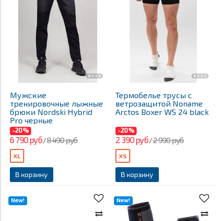
Мужские
Термобелье трусы с
тренировочные лыжные
ветрозащитой Noname
брюки Nordski Hybrid
Arctos Boxer WS 24 black
Pro черные
-20%
-20%
6 790 руб
2 390 руб
8 490 руб
2 990 руб
/
/
XL
XS
В корзину
В корзину
New!
New!