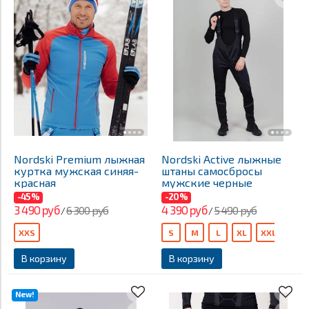
Nordski Premium лыжная
Nordski Active лыжные
куртка мужская синяя-
штаны самосбросы
красная
мужские черные
-45%
-20%
3 490 руб
4 390 руб
6 300 руб
5 490 руб
/
/
XXS
S
M
L
XL
XXL
В корзину
В корзину
New!