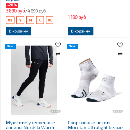
-20%
3 890 руб
4 890 руб
/
1 190 руб
XS
S
M
L
XL
XXL
XXXL
В корзину
В корзину
New!
New!
Мужские утепленные
Спортивные носки
лосины Nordski Warm
Moretan Ultralight белые