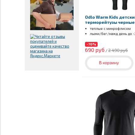
Odlo Warm Kids детск
терморейтузы черные
теплые с микрофлисом
лыжи/бег/кажд день до -
-70%
690 руб
2 490 руб
/
В корзину