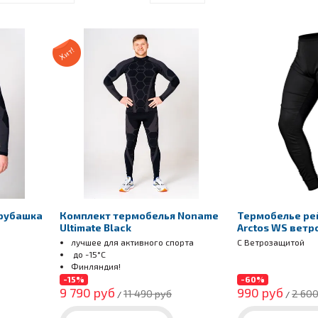
Хит!
рубашка
Комплект термобелья Noname
Термобелье ре
Ultimate Black
Arctos WS вет
лучшее для активного спорта
С Ветрозащитой
до -15°С
Финляндия!
-15%
-60%
9 790 руб
990 руб
11 490 руб
2 600
/
/