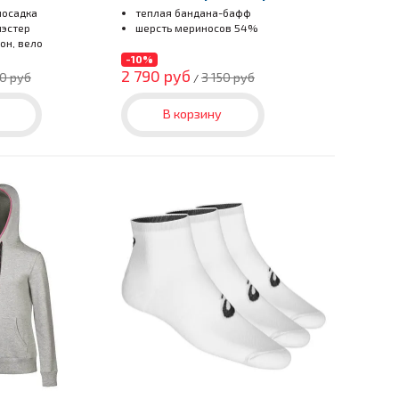
посадка
теплая бандана-бафф
иэстер
шерсть мериносов 54%
он, вело
-10%
2 790 руб
90 руб
3 150 руб
/
В корзину