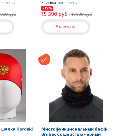
тив.отдых
лыжи, актив.отдых
-15%
15 390 руб
 990 руб
17 990 руб
/
В корзину
Хит!
 шапка Nordski
Многофункциональный бафф
Brubeck с шерстью черный