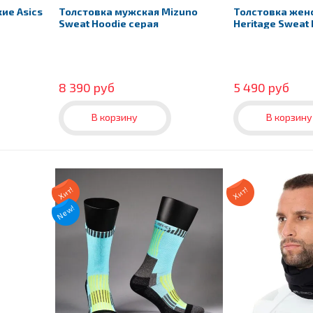
ие Asics
Толстовка мужская Mizuno
Толстовка жен
Sweat Hoodie серая
Heritage Sweat
8 390 руб
5 490 руб
В корзину
В корзину
Хит!
Хит!
New!