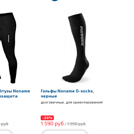
йтузы Noname
Гольфы Noname O-socks,
розащита
черные
долговечные, для ориентирования!
-20%
1 590 руб
 руб
1 990 руб
/