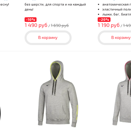
есну!
без шерсти, для спорта и на каждый
анатомическая 
день!
эластичный пол
лыжи, бег, биатл
-10%
-20%
1 490 руб
1 190 руб
1 690 руб
1 4
/
/
В корзину
В корзину