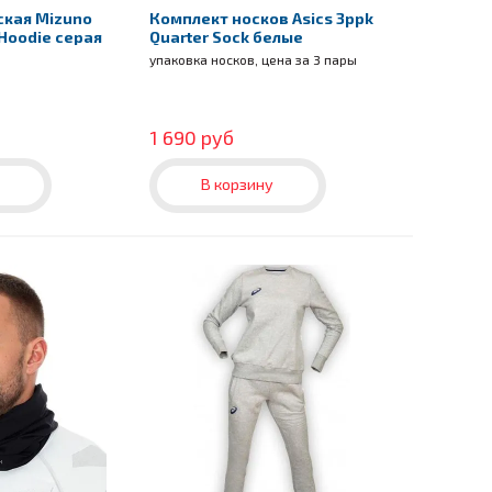
ская Mizuno
Комплект носков Asics 3ppk
 Hoodie серая
Quarter Sock белые
упаковка носков, цена за 3 пары
1 690 руб
В корзину