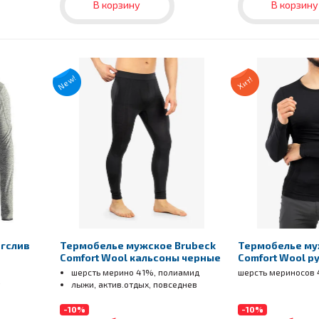
В корзину
В корзину
New!
Хит!
нгслив
Термобелье мужское Brubeck
Термобелье му
Comfort Wool кальсоны черные
Comfort Wool р
шерсть мерино 41%, полиамид
шерсть мериносов
лыжи, актив.отдых, повседнев
-10%
-10%