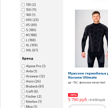
130 (2)
150 (11)
160 (1)
XXS (23)
XS (69)
S (180)
M (188)
L (168)
XL (109)
XXL (67)
2XL (1)
Бренд
3XL (1)
XXXL (21)
Alpine Pro (1)
XXS-XS (1)
Anta (1)
Мужское термобелье 
XS-S (1)
Arswear (12)
Noname Ultimate
S-M (11)
Asics (24)
до -15С, финское качество!
M-L (1)
Brubeck (61)
L-XL (12)
Craft (6)
-10%
6 (5)
Fischer (2)
5 790 руб
6 490 руб
/
7 (12)
Kinetixx (1)
8 (13)
Mico (1)