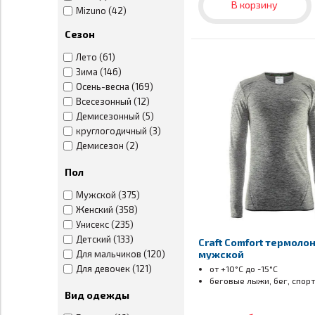
В корзину
9 (16)
Mizuno (42)
10 (14)
Moax (53)
Сезон
11 (14)
Moretan (7)
12 (10)
Noname (101)
Лето (61)
56 (2)
NordSki (199)
Зима (146)
58 (1)
Odlo (1)
Осень-весна (169)
110-116 (1)
Victory Code (10)
Всесезонный (12)
140-146 (1)
V-MOTION (2)
Демисезонный (5)
146-152 (1)
Хемотаксис (5)
круглогодичный (3)
152-158 (2)
Демисезон (2)
158-164 (1)
37-39 (1)
Пол
40-42 (2)
Мужской (375)
43-45 (1)
Женский (358)
46-48 (1)
Унисекс (235)
one size (40)
Детский (133)
Craft Comfort термоло
onesize (3)
мужской
Для мальчиков (120)
46 (1)
Для девочек (121)
от +10°С до -15°С
50 (2)
беговые лыжи, бег, спорт
52 (1)
Вид одежды
92 (1)