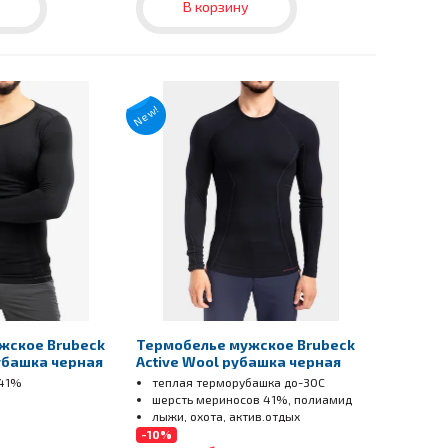
В корзину
New!
жское Brubeck
Термобелье мужское Brubeck
убашка черная
Active Wool рубашка черная
 41%
теплая терморубашка до-30С
шерсть мериносов 41%, полиамид
лыжи, охота, актив.отдых
-10%