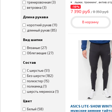
лыжи, треккинг, актив.от
тренировочная (3)
Пояс (5)
-10%
ветровка (3)
Рейтузы (58)
7 390 руб
8 350 руб
/
Рубашка (81)
Длина рукава
Рюкзак (1)
В корзину
Тайтсы (42)
короткий рукав (11)
Термобелье (192)
длинный рукав (85)
Толстовка (32)
Вид шапки
Трусы (6)
Футболка (85)
Вязаные (27)
Шапка (57)
Облегающие (27)
Шорты (7)
Состав
С шерстью (51)
Без шерсти (182)
полиэстер (15)
полиамид (1)
шерсть мериноса (1)
Цвет
ASICS LITE-SHOW WINT
Белый (58)
мужские зимние тайтс