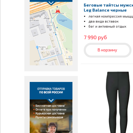
Мятный (18)
Беговые тайтсы мужск
Лавандовый (2)
Leg Balance черные
Графит (8)
легкая компрессия мыщц
фуксия (5)
два вида вставок
Сливовый (1)
бег и активный отдых
7 990 руб
В корзину