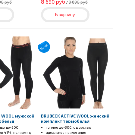
8 690 руб
90 руб
9 690 руб
/
В корзину
New!
E WOOL мужской
BRUBECK ACTIVE WOOL женский
обелья
комплект термобелья
лье до-30С
теплое до-30С, с шерстью
ов 41%, полиамид
идеальное прилегание