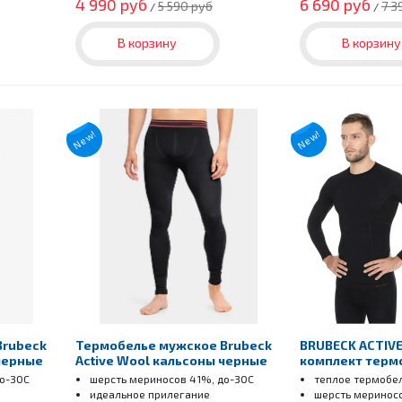
4 990 руб
6 690 руб
5 590 руб
7 3
/
/
В корзину
В корзину
New!
New!
Brubeck
Термобелье мужское Brubeck
BRUBECK ACTIV
 черные
Active Wool кальсоны черные
комплект терм
до-30С
шерсть мериносов 41%, до-30С
теплое термобе
идеальное прилегание
шерсть меринос