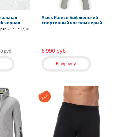
нальная
Asics Fleece Suit женский
ck черная
спортивный костюм серый
орта и на каждый
6 990 руб
90 руб
В корзину
Хит!