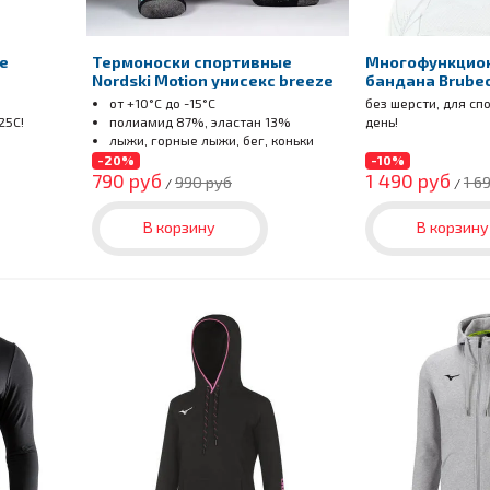
ие
Термоноски спортивные
Многофункцио
Nordski Motion унисекс breeze
бандана Brube
от +10°С до -15°С
без шерсти, для сп
25С!
полиамид 87%, эластан 13%
день!
лыжи, горные лыжи, бег, коньки
-20%
-10%
790 руб
1 490 руб
990 руб
1 6
/
/
В корзину
В корзину