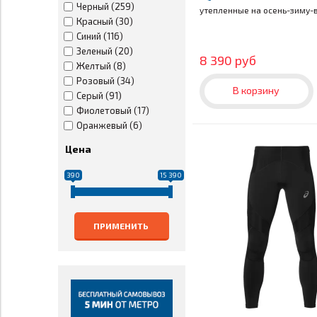
Черный (259)
бега
утепленные на осень-зиму-в
Красный (30)
Синий (116)
Зеленый (20)
8 390 руб
Желтый (8)
Розовый (34)
В корзину
Серый (91)
Фиолетовый (17)
Оранжевый (6)
Бирюзовый (10)
Цена
Голубой (38)
Лайм (9)
390
15 390
Ягодный (18)
Салатовый (2)
Коралловый (3)
ПРИМЕНИТЬ
Бежевый (6)
RUS (4)
Мульти принт (3)
Оливковый (3)
Хаки (3)
Бордовый (3)