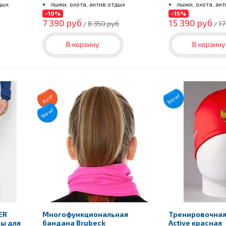
дых
лыжи, охота, актив.отдых
лыжи, охота, ак
-10%
-15%
7 390 руб
15 390 руб
8 350 руб
17
/
/
В корзину
В корзину
New!
Хит!
New!
ER
Многофункциональная
Тренировочная
ы для
бандана Brubeck
Active красная