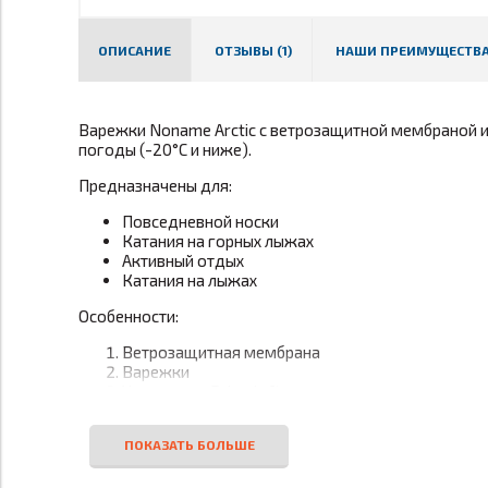
ОПИСАНИЕ
ОТЗЫВЫ (1)
НАШИ ПРЕИМУЩЕСТВ
Варежки Noname Arctic с ветрозащитной мембраной и
погоды (-20°С и ниже).
Предназначены для:
Повседневной носки
Катания на горных лыжах
Активный отдых
Катания на лыжах
Особенности:
Ветрозащитная мембрана
Варежки
Утеплитель Primaloft
Длинные и мягкие и эластичные трикотажные м
Износостойкие материалы на ладони
Для очень холодной погоды
Происхождение бренда:
Финляндия