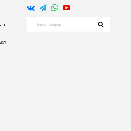
каз
ься