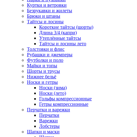
Куртки и ветровки
Безрукавки и жилеты
Брюки и штаны
Тайтсы и лосины
Короткие тайтсы (шорты)
Длина 3/4 (капри)
Утеплённые тайтсы
Тайтсы и лосины лето
Толстовки и флис
Рубашки и джемперы
Футболки и поло
Майки и топы
Шорты и трусы
Нижнее бельё
Носки и гетры
Носки (зима)
Носки (лето)
Гольфы компрессионные
Гетры компрессионные
Перчатки и варежки
Перчатки
Варежки
Лобстеры
Шапки и маски