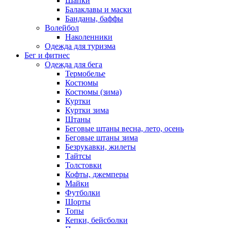
Шапки
Балаклавы и маски
Банданы, баффы
Волейбол
Наколенники
Одежда для туризма
Бег и фитнес
Одежда для бега
Термобелье
Костюмы
Костюмы (зима)
Куртки
Куртки зима
Штаны
Беговые штаны весна, лето, осень
Беговые штаны зима
Безрукавки, жилеты
Тайтсы
Толстовки
Кофты, джемперы
Майки
Футболки
Шорты
Топы
Кепки, бейсболки