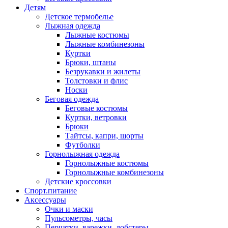
Детям
Детское термобелье
Лыжная одежда
Лыжные костюмы
Лыжные комбинезоны
Куртки
Брюки, штаны
Безрукавки и жилеты
Толстовки и флис
Носки
Беговая одежда
Беговые костюмы
Куртки, ветровки
Брюки
Тайтсы, капри, шорты
Футболки
Горнолыжная одежда
Горнолыжные костюмы
Горнолыжные комбинезоны
Детские кроссовки
Спорт.питание
Аксессуары
Очки и маски
Пульсометры, часы
Перчатки, варежки, лобстеры