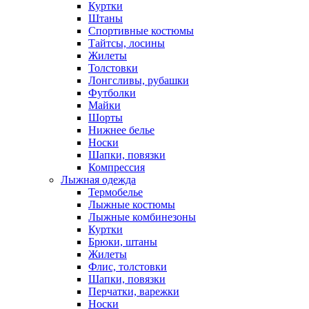
Куртки
Штаны
Спортивные костюмы
Тайтсы, лосины
Жилеты
Толстовки
Лонгсливы, рубашки
Футболки
Майки
Шорты
Нижнее белье
Носки
Шапки, повязки
Компрессия
Лыжная одежда
Термобелье
Лыжные костюмы
Лыжные комбинезоны
Куртки
Брюки, штаны
Жилеты
Флис, толстовки
Шапки, повязки
Перчатки, варежки
Носки