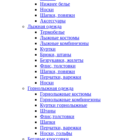
Нижнее белье
Носки
Шапки, повязки
Аксессуары
Лыжная одежда
Термобелье
Лыжные костюмы
Лыжные комбинезоны
Куртки
Брюки, штаны
Безрукавки, жилеты
Флис, толстовки
Шапки, повязки
Перчатки, варежки
Носки
Горнолыжная одежда
Горнолыжные костюмы
Горнолыжные комбинезоны
Куртки горнолыжные
Штаны
Флис,толстовки
Шапки
Перчатки, варежки
Носки, гольфы
Беговые кроссовки