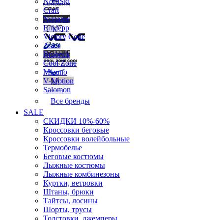
NordSki
Craft
Noname
Enklepp
Victory Code
Asics
Brubeck
Cool Zone
Mizuno
V-Motion
Salomon
Все бренды
SALE
СКИДКИ 10%-60%
Кроссовки беговые
Кроссовки волейбольные
Термобелье
Беговые костюмы
Лыжные костюмы
Лыжные комбинезоны
Куртки, ветровки
Штаны, брюки
Тайтсы, лосины
Шорты, трусы
Толстовки, джемперы