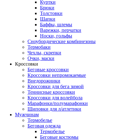
Куртки
Брюки
Толстовки
Шапки
Баффы, шлемы
Варежки, перчатки
Носки, гольфы
Сноубордические комбинезоны
Термобаки
Чехлы, скрепки
Очки, маски
Кроссовки
Беговые кроссовки
Кроссовки непромокаемые
Внедорожники
Кроссовки для бега зимой
Теннисные кроссовки
Кроссовки для волейбола
Марафонки/полумарафонки
Шиповки для л/атлетики
Мужчинам
Термобелье
Беговая одежда
Термобелье
Беговые костюмы