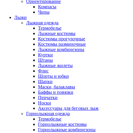
Ориентирование
Компасы
Чипы
Лыжи
Лыжная одежда
Термобелье
Лыжные костюмы
Костюмы прогулочные
Костюмы разминочные
Лыжные комбинезоны
Куртки
Штаны
Лыжные жилеты
Флис
Шорты и юбки
Шапки
Маски, балаклавы
Баффы и повязки
Перчатки
Носки
Аксессуары для беговых лыж
Горнолыжная одежда
Термобелье
Горнолыжные костюмы
Горнолыжные комбинезоны