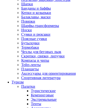
Шапки
Банданы и баффы
Кепки и козырьки
Балаклавы, маски
Повязки
Шарфы-трансформеры
Носки
Сумки и рюкзаки
Поясные сумки
Бутылочки
Термобаки
Чехлы для беговых лыж
Скрепки, связки, липучки
Компасы и чипы
Тейп-ленты
Планшеты
Аксессуары для ориентирования
Спортивная литература
Туризм
Палатки
Туристические
Кемпинговые
Экстремальные
Тенты