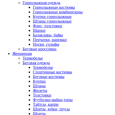
Горнолыжная одежда
Горнолыжные костюмы
Горнолыжные комбинезоны
Куртки горнолыжные
Штаны горнолыжные
Флис, толстовки
Шапки
Балаклавы, бафы
Перчатки, варежки
Носки, гольфы
Беговые кроссовки
Женщинам
Термобелье
Беговая одежда
Термобелье
Спортивные костюмы
Беговые костюмы
Куртки
Штаны
Жилеты
Толстовки
Футболки,майки,топы
Тайтсы, капри
Шорты, юбки, трусы
Шорты