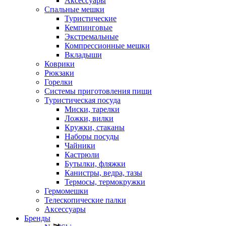
Аксессуары
Спальные мешки
Туристические
Кемпинговые
Экстремальные
Компрессионные мешки
Вкладыши
Коврики
Рюкзаки
Горелки
Системы приготовления пищи
Туристическая посуда
Миски, тарелки
Ложки, вилки
Кружки, стаканы
Наборы посуды
Чайники
Кастрюли
Бутылки, фляжки
Канистры, ведра, тазы
Термосы, термокружки
Гермомешки
Телескопические палки
Аксессуары
Бренды