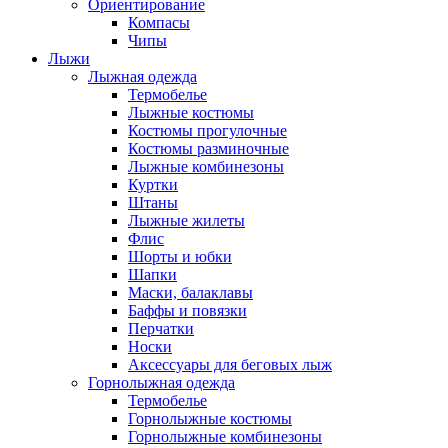
Ориентирование
Компасы
Чипы
Лыжи
Лыжная одежда
Термобелье
Лыжные костюмы
Костюмы прогулочные
Костюмы разминочные
Лыжные комбинезоны
Куртки
Штаны
Лыжные жилеты
Флис
Шорты и юбки
Шапки
Маски, балаклавы
Баффы и повязки
Перчатки
Носки
Аксессуары для беговых лыж
Горнолыжная одежда
Термобелье
Горнолыжные костюмы
Горнолыжные комбинезоны