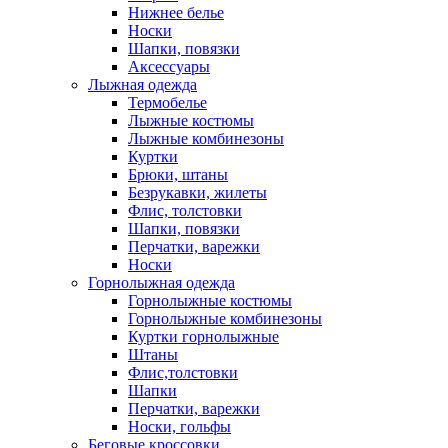
Нижнее белье
Носки
Шапки, повязки
Аксессуары
Лыжная одежда
Термобелье
Лыжные костюмы
Лыжные комбинезоны
Куртки
Брюки, штаны
Безрукавки, жилеты
Флис, толстовки
Шапки, повязки
Перчатки, варежки
Носки
Горнолыжная одежда
Горнолыжные костюмы
Горнолыжные комбинезоны
Куртки горнолыжные
Штаны
Флис,толстовки
Шапки
Перчатки, варежки
Носки, гольфы
Беговые кроссовки