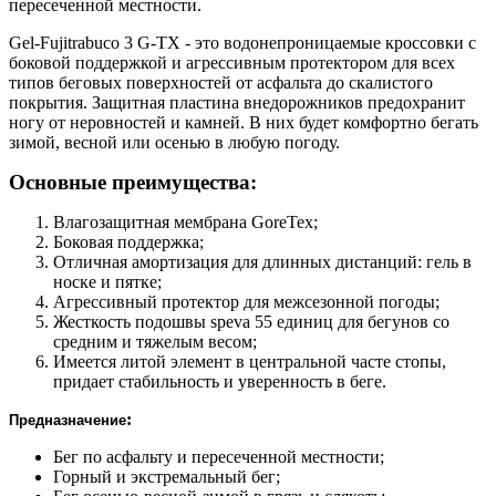
пересеченной местности.
Gel-Fujitrabuco 3 G-TX - это водонепроницаемые кроссовки с
боковой поддержкой и агрессивным протектором для всех
типов беговых поверхностей от асфальта до скалистого
покрытия
.
Защитная пластина внедорожников предохранит
ногу от неровностей и камней.
В них будет комфортно бегать
зимой, весной или осенью в любую погоду.
Основные преимущества:
Влагозащитная мембрана GoreTex;
Боковая поддержка;
Отличная амортизация для длинных дистанций: гель в
носке и пятке;
Агрессивный протектор для межсезонной погоды;
Жесткость подошвы speva 55 единиц для бегунов со
средним и тяжелым весом;
Имеется литой элемент в центральной часте стопы,
придает стабильность и уверенность в беге
.
:
Предназначение
Бег по асфальту и пересеченной местности;
Горный и экстремальный бег;