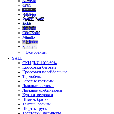
NordSki
Craft
Noname
Enklepp
Victory Code
Asics
Brubeck
Cool Zone
Mizuno
V-Motion
Salomon
Все бренды
SALE
СКИДКИ 10%-60%
Кроссовки беговые
Кроссовки волейбольные
Термобелье
Беговые костюмы
Лыжные костюмы
Лыжные комбинезоны
Куртки, ветровки
Штаны, брюки
Тайтсы, лосины
Шорты, трусы
Толстовки, джемперы