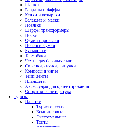
Шапки
Банданы и баффы
Кепки и козырьки
Балаклавы, маски
Повязки
Шарфы-трансформеры
Носки
Сумки и рюкзаки
Поясные сумки
Бутылочки
Термобаки
Чехлы для беговых лыж
Скрепки, связки, липучки
Компасы и чипы
Тейп-ленты
Планшеты
Аксессуары для ориентирования
Спортивная литература
Туризм
Палатки
Туристические
Кемпинговые
Экстремальные
Тенты