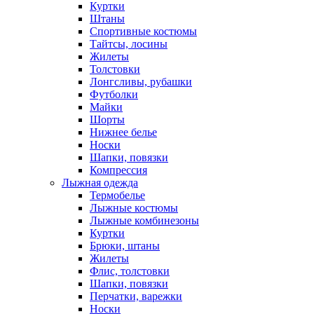
Куртки
Штаны
Спортивные костюмы
Тайтсы, лосины
Жилеты
Толстовки
Лонгсливы, рубашки
Футболки
Майки
Шорты
Нижнее белье
Носки
Шапки, повязки
Компрессия
Лыжная одежда
Термобелье
Лыжные костюмы
Лыжные комбинезоны
Куртки
Брюки, штаны
Жилеты
Флис, толстовки
Шапки, повязки
Перчатки, варежки
Носки