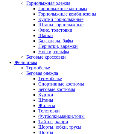
Горнолыжная одежда
Горнолыжные костюмы
Горнолыжные комбинезоны
Куртки горнолыжные
Штаны горнолыжные
Флис, толстовки
Шапки
Балаклавы, бафы
Перчатки, варежки
Носки, гольфы
Беговые кроссовки
Женщинам
Термобелье
Беговая одежда
Термобелье
Спортивные костюмы
Беговые костюмы
Куртки
Штаны
Жилеты
Толстовки
Футболки,майки,топы
Тайтсы, капри
Шорты, юбки, трусы
Шорты