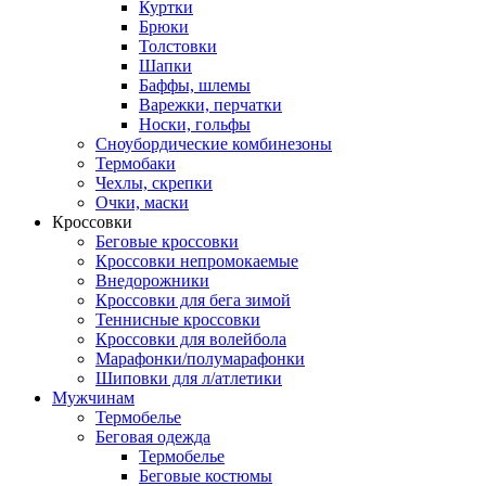
Куртки
Брюки
Толстовки
Шапки
Баффы, шлемы
Варежки, перчатки
Носки, гольфы
Сноубордические комбинезоны
Термобаки
Чехлы, скрепки
Очки, маски
Кроссовки
Беговые кроссовки
Кроссовки непромокаемые
Внедорожники
Кроссовки для бега зимой
Теннисные кроссовки
Кроссовки для волейбола
Марафонки/полумарафонки
Шиповки для л/атлетики
Мужчинам
Термобелье
Беговая одежда
Термобелье
Беговые костюмы