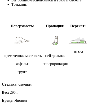
Бег осенью-весной-зимой в грязь и слякоть;
Треккинг.
Поверхность:
Пронация:
Перекат:
10 мм
пересеченная местность
нейтральная
асфальт
гиперпронация
грунт
Стелька:
съемная
Вес:
295 г
Бренд:
Япония