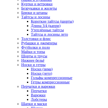
Куртки и ветровки
Безрукавки и жилеты
Брюки и штаны
Тайтсы и лосины
Короткие тайтсы (шорты)
Длина 3/4 (капри)
Утеплённые тайтсы
Тайтсы и лосины лето
Толстовки и флис
Рубашки и джемперы
Футболки и поло
Майки и топы
Шорты и трусы
Нижнее бельё
Носки и гетры
Носки (зима)
Носки (лето)
Гольфы компрессионные
Гетры компрессионные
Перчатки и варежки
Перчатки
Варежки
Лобстеры
Шапки и маски