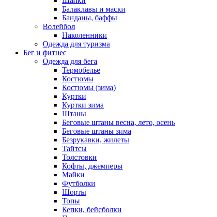
Шапки
Балаклавы и маски
Банданы, баффы
Волейбол
Наколенники
Одежда для туризма
Бег и фитнес
Одежда для бега
Термобелье
Костюмы
Костюмы (зима)
Куртки
Куртки зима
Штаны
Беговые штаны весна, лето, осень
Беговые штаны зима
Безрукавки, жилеты
Тайтсы
Толстовки
Кофты, джемперы
Майки
Футболки
Шорты
Топы
Кепки, бейсболки