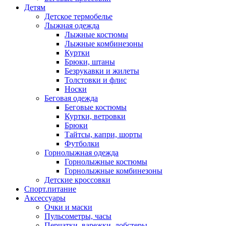
Детям
Детское термобелье
Лыжная одежда
Лыжные костюмы
Лыжные комбинезоны
Куртки
Брюки, штаны
Безрукавки и жилеты
Толстовки и флис
Носки
Беговая одежда
Беговые костюмы
Куртки, ветровки
Брюки
Тайтсы, капри, шорты
Футболки
Горнолыжная одежда
Горнолыжные костюмы
Горнолыжные комбинезоны
Детские кроссовки
Спорт.питание
Аксессуары
Очки и маски
Пульсометры, часы
Перчатки, варежки, лобстеры