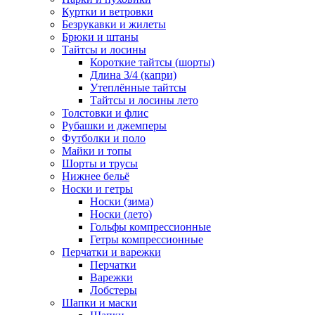
Куртки и ветровки
Безрукавки и жилеты
Брюки и штаны
Тайтсы и лосины
Короткие тайтсы (шорты)
Длина 3/4 (капри)
Утеплённые тайтсы
Тайтсы и лосины лето
Толстовки и флис
Рубашки и джемперы
Футболки и поло
Майки и топы
Шорты и трусы
Нижнее бельё
Носки и гетры
Носки (зима)
Носки (лето)
Гольфы компрессионные
Гетры компрессионные
Перчатки и варежки
Перчатки
Варежки
Лобстеры
Шапки и маски