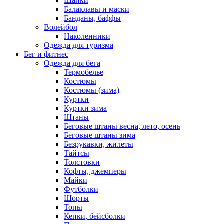
Шапки
Балаклавы и маски
Банданы, баффы
Волейбол
Наколенники
Одежда для туризма
Бег и фитнес
Одежда для бега
Термобелье
Костюмы
Костюмы (зима)
Куртки
Куртки зима
Штаны
Беговые штаны весна, лето, осень
Беговые штаны зима
Безрукавки, жилеты
Тайтсы
Толстовки
Кофты, джемперы
Майки
Футболки
Шорты
Топы
Кепки, бейсболки