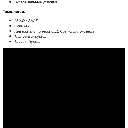
Экстремальные условия
Технологии:
AHAR / АХАР
Gore-Tex
Rearfoot and Forefoot GEL Cushioning Systems
Trail Sensor system
Trusstic System