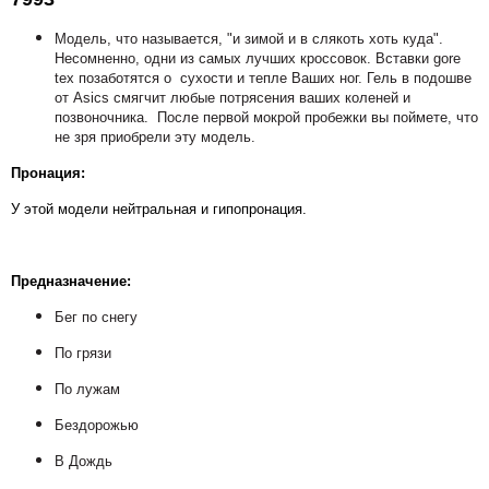
Модель, что называется, "и зимой и в слякоть хоть куда".
Несомненно, одни из самых лучших кроссовок. Вставки gore
tex позаботятся о сухости и тепле Ваших ног. Гель в подошве
от Asics смягчит любые потрясения ваших коленей и
позвоночника. После первой мокрой пробежки вы поймете, что
не зря приобрели эту модель.
Пронация:
У этой модели нейтральная и гипопронация.
Предназначение
:
Бег по снегу
По грязи
По лужам
Бездорожью
В Дождь