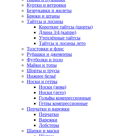
Куртки и ветровки
Безрукавки и жилеты
Брюки и штаны
Тайтсы и лосины
Короткие тайтсы (шорты)
Длина 3/4 (капри)
Утеплённые тайтсы
Тайтсы и лосины лето
Толстовки и флис
Рубашки и джемперы
Футболки и поло
Майки и топы
Шорты и трусы
Нижнее бельё
Носки и гетры
Носки (зима)
Носки (лето)
Гольфы компрессионные
Гетры компрессионные
Перчатки и варежки
Перчатки
Варежки
Лобстеры
Шапки и маски