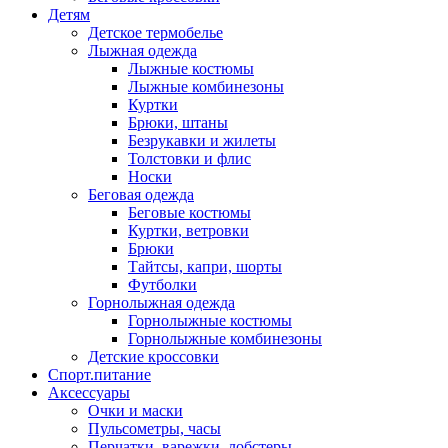
Детям
Детское термобелье
Лыжная одежда
Лыжные костюмы
Лыжные комбинезоны
Куртки
Брюки, штаны
Безрукавки и жилеты
Толстовки и флис
Носки
Беговая одежда
Беговые костюмы
Куртки, ветровки
Брюки
Тайтсы, капри, шорты
Футболки
Горнолыжная одежда
Горнолыжные костюмы
Горнолыжные комбинезоны
Детские кроссовки
Спорт.питание
Аксессуары
Очки и маски
Пульсометры, часы
Перчатки, варежки, лобстеры