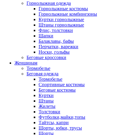
Горнолыжная одежда
Горнолыжные костюмы
Горнолыжные комбинезоны
Куртки горнолыжные
Штаны горнолыжные
Флис, толстовки
Шапки
Балаклавы, бафы
Перчатки, варежки
Носки, гольфы
Беговые кроссовки
Женщинам
Термобелье
Беговая одежда
Термобелье
Спортивные костюмы
Беговые костюмы
Куртки
Штаны
Жилеты
Толстовки
Футболки,майки,топы
Тайтсы, капри
Шорты, юбки, трусы
Шорты