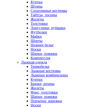
Куртки
Штаны
Спортивные костюмы
Тайтсы, лосины
Жилеты
Толстовки
Лонгсливы, рубашки
Футболки
Майки
Шорты
Нижнее белье
Носки
Шапки, повязки
Компрессия
Лыжная одежда
Термобелье
Лыжные костюмы
Лыжные комбинезоны
Куртки
Брюки, штаны
Жилеты
Флис, толстовки
Шапки, повязки
Перчатки, варежки
Носки