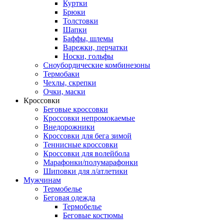
Куртки
Брюки
Толстовки
Шапки
Баффы, шлемы
Варежки, перчатки
Носки, гольфы
Сноубордические комбинезоны
Термобаки
Чехлы, скрепки
Очки, маски
Кроссовки
Беговые кроссовки
Кроссовки непромокаемые
Внедорожники
Кроссовки для бега зимой
Теннисные кроссовки
Кроссовки для волейбола
Марафонки/полумарафонки
Шиповки для л/атлетики
Мужчинам
Термобелье
Беговая одежда
Термобелье
Беговые костюмы