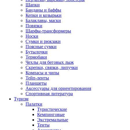
Шапки
Банданы и баффы
Кепки и козырьки
Балаклавы, маски
Повязки
Шарфы-трансформеры
Носки
Сумки и рюкзаки
Поясные сумки
Бутылочки
Термобаки
Чехлы для беговых лыж
Скрепки, связки, липучки
Компасы и чипы
Тейп-ленты
Планшеты
Аксессуары для ориентирования
Спортивная литература
Туризм
Палатки
Туристические
Кемпинговые
Экстремальные
Тенты