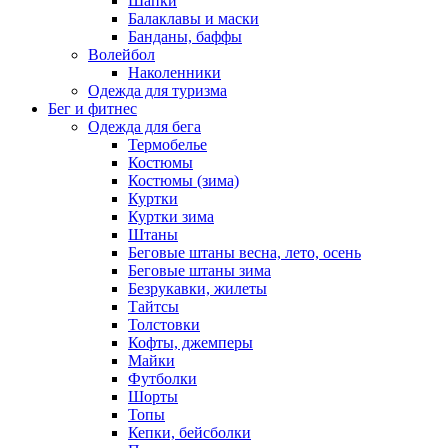
Шапки
Балаклавы и маски
Банданы, баффы
Волейбол
Наколенники
Одежда для туризма
Бег и фитнес
Одежда для бега
Термобелье
Костюмы
Костюмы (зима)
Куртки
Куртки зима
Штаны
Беговые штаны весна, лето, осень
Беговые штаны зима
Безрукавки, жилеты
Тайтсы
Толстовки
Кофты, джемперы
Майки
Футболки
Шорты
Топы
Кепки, бейсболки