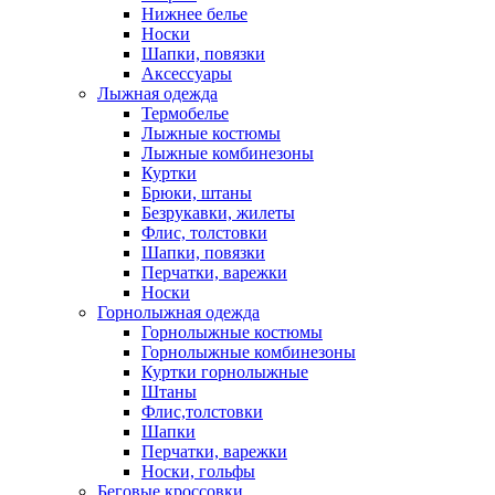
Нижнее белье
Носки
Шапки, повязки
Аксессуары
Лыжная одежда
Термобелье
Лыжные костюмы
Лыжные комбинезоны
Куртки
Брюки, штаны
Безрукавки, жилеты
Флис, толстовки
Шапки, повязки
Перчатки, варежки
Носки
Горнолыжная одежда
Горнолыжные костюмы
Горнолыжные комбинезоны
Куртки горнолыжные
Штаны
Флис,толстовки
Шапки
Перчатки, варежки
Носки, гольфы
Беговые кроссовки