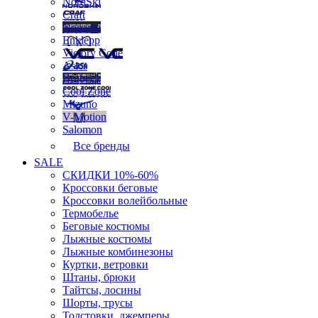
NordSki
Craft
Noname
Enklepp
Victory Code
Asics
Brubeck
Cool Zone
Mizuno
V-Motion
Salomon
Все бренды
SALE
СКИДКИ 10%-60%
Кроссовки беговые
Кроссовки волейбольные
Термобелье
Беговые костюмы
Лыжные костюмы
Лыжные комбинезоны
Куртки, ветровки
Штаны, брюки
Тайтсы, лосины
Шорты, трусы
Толстовки, джемперы