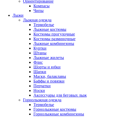
Ориентирование
Компасы
Чипы
Лыжи
Лыжная одежда
Термобелье
Лыжные костюмы
Костюмы прогулочные
Костюмы разминочные
Лыжные комбинезоны
Куртки
Штаны
Лыжные жилеты
Флис
Шорты и юбки
Шапки
Маски, балаклавы
Баффы и повязки
Перчатки
Носки
Аксессуары для беговых лыж
Горнолыжная одежда
Термобелье
Горнолыжные костюмы
Горнолыжные комбинезоны