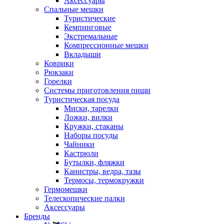
Аксессуары
Спальные мешки
Туристические
Кемпинговые
Экстремальные
Компрессионные мешки
Вкладыши
Коврики
Рюкзаки
Горелки
Системы приготовления пищи
Туристическая посуда
Миски, тарелки
Ложки, вилки
Кружки, стаканы
Наборы посуды
Чайники
Кастрюли
Бутылки, фляжки
Канистры, ведра, тазы
Термосы, термокружки
Гермомешки
Телескопические палки
Аксессуары
Бренды