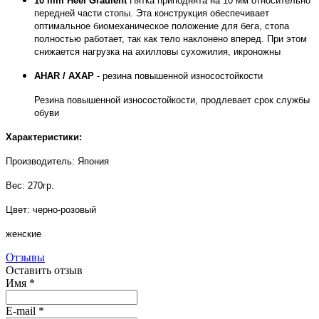
10 mm Heel Gradient
Пятка приподнята на 10 мм относительно
передней части стопы. Эта конструкция обеспечивает
оптимальное биомеханическое положение для бега, стопа
полностью работает, так как тело наклонено вперед. При этом
снижается нагрузка на ахилловы сухожилия, икроножны
AHAR / АХАР
- резина повышенной износостойкости
Резина повышенной износостойкости, продлевает срок службы
обуви
Характеристики:
Производитель: Япония
Вес: 270гр.
Цвет: черно-розовый
женские
Отзывы
Оставить отзыв
Имя
*
E-mail
*