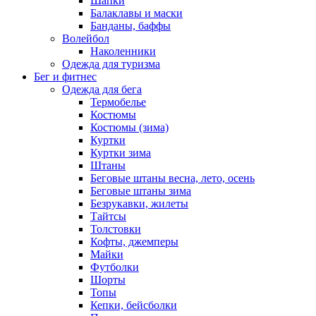
Шапки
Балаклавы и маски
Банданы, баффы
Волейбол
Наколенники
Одежда для туризма
Бег и фитнес
Одежда для бега
Термобелье
Костюмы
Костюмы (зима)
Куртки
Куртки зима
Штаны
Беговые штаны весна, лето, осень
Беговые штаны зима
Безрукавки, жилеты
Тайтсы
Толстовки
Кофты, джемперы
Майки
Футболки
Шорты
Топы
Кепки, бейсболки