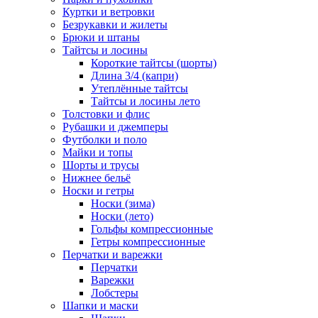
Куртки и ветровки
Безрукавки и жилеты
Брюки и штаны
Тайтсы и лосины
Короткие тайтсы (шорты)
Длина 3/4 (капри)
Утеплённые тайтсы
Тайтсы и лосины лето
Толстовки и флис
Рубашки и джемперы
Футболки и поло
Майки и топы
Шорты и трусы
Нижнее бельё
Носки и гетры
Носки (зима)
Носки (лето)
Гольфы компрессионные
Гетры компрессионные
Перчатки и варежки
Перчатки
Варежки
Лобстеры
Шапки и маски