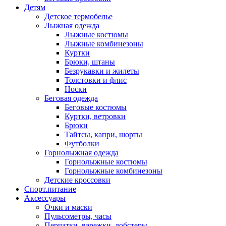
Детям
Детское термобелье
Лыжная одежда
Лыжные костюмы
Лыжные комбинезоны
Куртки
Брюки, штаны
Безрукавки и жилеты
Толстовки и флис
Носки
Беговая одежда
Беговые костюмы
Куртки, ветровки
Брюки
Тайтсы, капри, шорты
Футболки
Горнолыжная одежда
Горнолыжные костюмы
Горнолыжные комбинезоны
Детские кроссовки
Спорт.питание
Аксессуары
Очки и маски
Пульсометры, часы
Перчатки, варежки, лобстеры