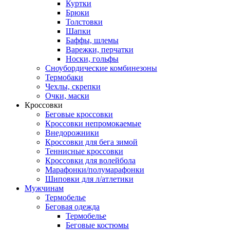
Куртки
Брюки
Толстовки
Шапки
Баффы, шлемы
Варежки, перчатки
Носки, гольфы
Сноубордические комбинезоны
Термобаки
Чехлы, скрепки
Очки, маски
Кроссовки
Беговые кроссовки
Кроссовки непромокаемые
Внедорожники
Кроссовки для бега зимой
Теннисные кроссовки
Кроссовки для волейбола
Марафонки/полумарафонки
Шиповки для л/атлетики
Мужчинам
Термобелье
Беговая одежда
Термобелье
Беговые костюмы