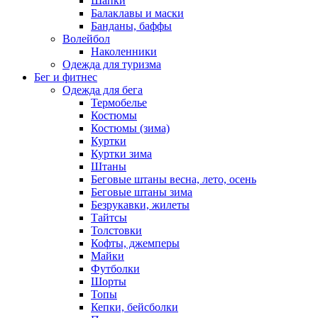
Шапки
Балаклавы и маски
Банданы, баффы
Волейбол
Наколенники
Одежда для туризма
Бег и фитнес
Одежда для бега
Термобелье
Костюмы
Костюмы (зима)
Куртки
Куртки зима
Штаны
Беговые штаны весна, лето, осень
Беговые штаны зима
Безрукавки, жилеты
Тайтсы
Толстовки
Кофты, джемперы
Майки
Футболки
Шорты
Топы
Кепки, бейсболки