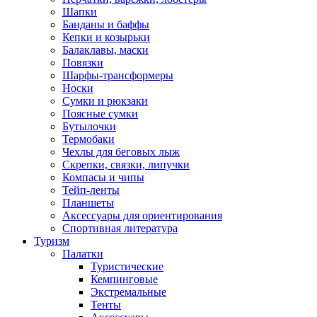
Шапки
Банданы и баффы
Кепки и козырьки
Балаклавы, маски
Повязки
Шарфы-трансформеры
Носки
Сумки и рюкзаки
Поясные сумки
Бутылочки
Термобаки
Чехлы для беговых лыж
Скрепки, связки, липучки
Компасы и чипы
Тейп-ленты
Планшеты
Аксессуары для ориентирования
Спортивная литература
Туризм
Палатки
Туристические
Кемпинговые
Экстремальные
Тенты