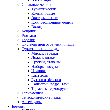
Аксессуары
Спальные мешки
Туристические
Кемпинговые
Экстремальные
Компрессионные мешки
Вкладыши
Коврики
Рюкзаки
Горелки
Системы приготовления пищи
Туристическая посуда
Миски, тарелки
Ложки, вилки
Кружки, стаканы
Наборы посуды
Чайники
Кастрюли
Бутылки, фляжки
Канистры, ведра, тазы
Термосы, термокружки
Гермомешки
Телескопические палки
Аксессуары
Бренды