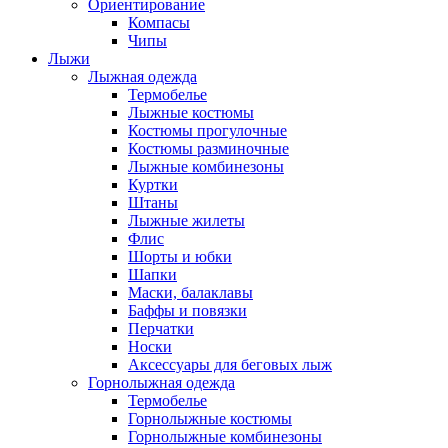
Ориентирование
Компасы
Чипы
Лыжи
Лыжная одежда
Термобелье
Лыжные костюмы
Костюмы прогулочные
Костюмы разминочные
Лыжные комбинезоны
Куртки
Штаны
Лыжные жилеты
Флис
Шорты и юбки
Шапки
Маски, балаклавы
Баффы и повязки
Перчатки
Носки
Аксессуары для беговых лыж
Горнолыжная одежда
Термобелье
Горнолыжные костюмы
Горнолыжные комбинезоны