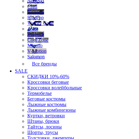
NordSki
Craft
Noname
Enklepp
Victory Code
Asics
Brubeck
Cool Zone
Mizuno
V-Motion
Salomon
Все бренды
SALE
СКИДКИ 10%-60%
Кроссовки беговые
Кроссовки волейбольные
Термобелье
Беговые костюмы
Лыжные костюмы
Лыжные комбинезоны
Куртки, ветровки
Штаны, брюки
Тайтсы, лосины
Шорты, трусы
Толстовки, джемперы