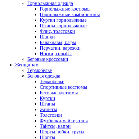
Горнолыжная одежда
Горнолыжные костюмы
Горнолыжные комбинезоны
Куртки горнолыжные
Штаны горнолыжные
Флис, толстовки
Шапки
Балаклавы, бафы
Перчатки, варежки
Носки, гольфы
Беговые кроссовки
Женщинам
Термобелье
Беговая одежда
Термобелье
Спортивные костюмы
Беговые костюмы
Куртки
Штаны
Жилеты
Толстовки
Футболки,майки,топы
Тайтсы, капри
Шорты, юбки, трусы
Шорты