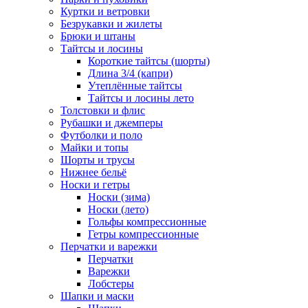
Куртки и ветровки
Безрукавки и жилеты
Брюки и штаны
Тайтсы и лосины
Короткие тайтсы (шорты)
Длина 3/4 (капри)
Утеплённые тайтсы
Тайтсы и лосины лето
Толстовки и флис
Рубашки и джемперы
Футболки и поло
Майки и топы
Шорты и трусы
Нижнее бельё
Носки и гетры
Носки (зима)
Носки (лето)
Гольфы компрессионные
Гетры компрессионные
Перчатки и варежки
Перчатки
Варежки
Лобстеры
Шапки и маски