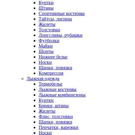
Куртки
Штаны
Спортивные костюмы
Тайтсы, лосины
Жилеты
Толстовки
Лонгсливы, рубашки
Футболки
Майки
Шорты
Нижнее белье
Носки
Шапки, повязки
Компрессия
Лыжная одежда
Термобелье
Лыжные костюмы
Лыжные комбинезоны
Куртки
Брюки, штаны
Жилеты
Флис, толстовки
Шапки, повязки
Перчатки, варежки
Носки