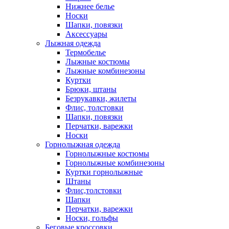
Нижнее белье
Носки
Шапки, повязки
Аксессуары
Лыжная одежда
Термобелье
Лыжные костюмы
Лыжные комбинезоны
Куртки
Брюки, штаны
Безрукавки, жилеты
Флис, толстовки
Шапки, повязки
Перчатки, варежки
Носки
Горнолыжная одежда
Горнолыжные костюмы
Горнолыжные комбинезоны
Куртки горнолыжные
Штаны
Флис,толстовки
Шапки
Перчатки, варежки
Носки, гольфы
Беговые кроссовки