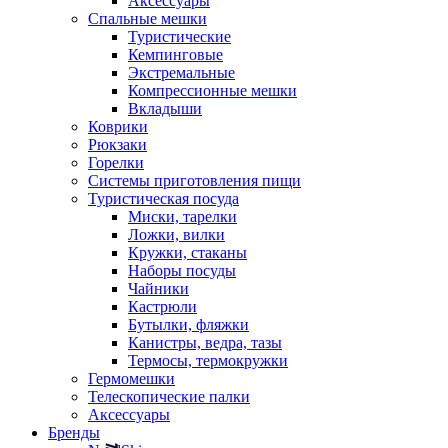
Аксессуары
Спальные мешки
Туристические
Кемпинговые
Экстремальные
Компрессионные мешки
Вкладыши
Коврики
Рюкзаки
Горелки
Системы приготовления пищи
Туристическая посуда
Миски, тарелки
Ложки, вилки
Кружки, стаканы
Наборы посуды
Чайники
Кастрюли
Бутылки, фляжки
Канистры, ведра, тазы
Термосы, термокружки
Гермомешки
Телескопические палки
Аксессуары
Бренды