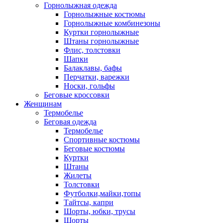
Горнолыжная одежда
Горнолыжные костюмы
Горнолыжные комбинезоны
Куртки горнолыжные
Штаны горнолыжные
Флис, толстовки
Шапки
Балаклавы, бафы
Перчатки, варежки
Носки, гольфы
Беговые кроссовки
Женщинам
Термобелье
Беговая одежда
Термобелье
Спортивные костюмы
Беговые костюмы
Куртки
Штаны
Жилеты
Толстовки
Футболки,майки,топы
Тайтсы, капри
Шорты, юбки, трусы
Шорты