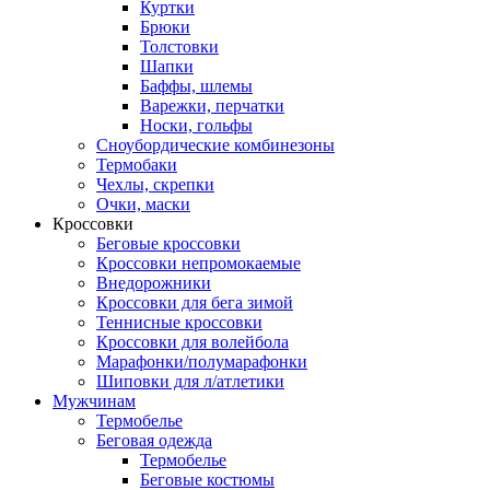
Куртки
Брюки
Толстовки
Шапки
Баффы, шлемы
Варежки, перчатки
Носки, гольфы
Сноубордические комбинезоны
Термобаки
Чехлы, скрепки
Очки, маски
Кроссовки
Беговые кроссовки
Кроссовки непромокаемые
Внедорожники
Кроссовки для бега зимой
Теннисные кроссовки
Кроссовки для волейбола
Марафонки/полумарафонки
Шиповки для л/атлетики
Мужчинам
Термобелье
Беговая одежда
Термобелье
Беговые костюмы