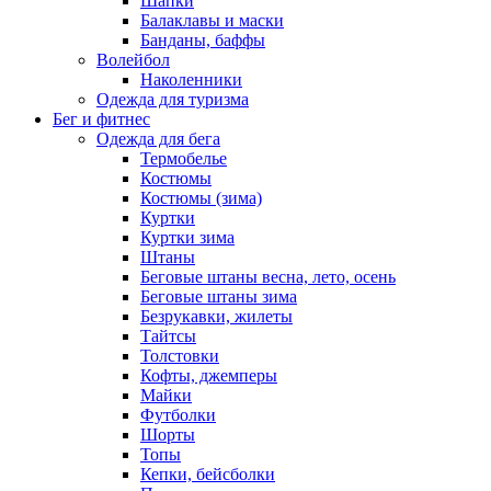
Шапки
Балаклавы и маски
Банданы, баффы
Волейбол
Наколенники
Одежда для туризма
Бег и фитнес
Одежда для бега
Термобелье
Костюмы
Костюмы (зима)
Куртки
Куртки зима
Штаны
Беговые штаны весна, лето, осень
Беговые штаны зима
Безрукавки, жилеты
Тайтсы
Толстовки
Кофты, джемперы
Майки
Футболки
Шорты
Топы
Кепки, бейсболки