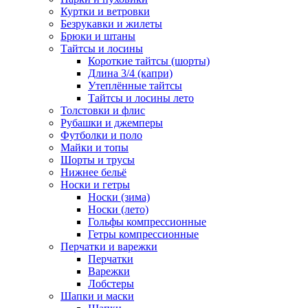
Куртки и ветровки
Безрукавки и жилеты
Брюки и штаны
Тайтсы и лосины
Короткие тайтсы (шорты)
Длина 3/4 (капри)
Утеплённые тайтсы
Тайтсы и лосины лето
Толстовки и флис
Рубашки и джемперы
Футболки и поло
Майки и топы
Шорты и трусы
Нижнее бельё
Носки и гетры
Носки (зима)
Носки (лето)
Гольфы компрессионные
Гетры компрессионные
Перчатки и варежки
Перчатки
Варежки
Лобстеры
Шапки и маски