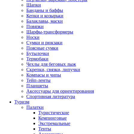
Шапки
Банданы и баффы
Кепки и козырьки
Балаклавы, маски
Повязки
Шарфы-трансформеры
Носки
Сумки и рюкзаки
Поясные сумки
Бутылочки
Термобаки
Чехлы для беговых лыж
Скрепки, связки, липучки
Компасы и чипы
Тейп-ленты
Планшеты
Аксессуары для ориентирования
Спортивная литература
Туризм
Палатки
Туристические
Кемпинговые
Экстремальные
Тенты