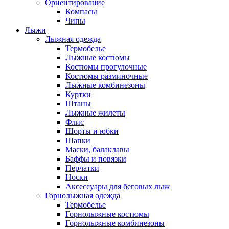
Ориентирование
Компасы
Чипы
Лыжи
Лыжная одежда
Термобелье
Лыжные костюмы
Костюмы прогулочные
Костюмы разминочные
Лыжные комбинезоны
Куртки
Штаны
Лыжные жилеты
Флис
Шорты и юбки
Шапки
Маски, балаклавы
Баффы и повязки
Перчатки
Носки
Аксессуары для беговых лыж
Горнолыжная одежда
Термобелье
Горнолыжные костюмы
Горнолыжные комбинезоны