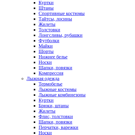
Куртки
Штаны
Спортивные костюмы
Тайтсы, лосины
Жилеты
Толстовки
Лонгсливы, рубашки
Футболки
Майки
Шорты
Нижнее белье
Носки
Шапки, повязки
Компрессия
Лыжная одежда
Термобелье
Лыжные костюмы
Лыжные комбинезоны
Куртки
Брюки, штаны
Жилеты
Флис, толстовки
Шапки, повязки
Перчатки, варежки
Носки