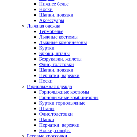
Нижнее белье
Носки
Шапки, повязки
Аксессуары
Лыжная одежда
Термобелье
Лыжные костюмы
Лыжные комбинезоны
Куртки
Брюки, штаны
Безрукавки, жилеты
Флис, толстовки
Шапки, повязки
Перчатки, варежки
Носки
Горнолыжная одежда
Горнолыжные костюмы
Горнолыжные комбинезоны
Куртки горнолыжные
Штаны
Флис,толстовки
Шапки
Перчатки, варежки
Носки, гольфы
Беговые кроссовки