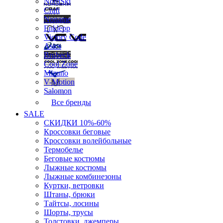
NordSki
Craft
Noname
Enklepp
Victory Code
Asics
Brubeck
Cool Zone
Mizuno
V-Motion
Salomon
Все бренды
SALE
СКИДКИ 10%-60%
Кроссовки беговые
Кроссовки волейбольные
Термобелье
Беговые костюмы
Лыжные костюмы
Лыжные комбинезоны
Куртки, ветровки
Штаны, брюки
Тайтсы, лосины
Шорты, трусы
Толстовки, джемперы