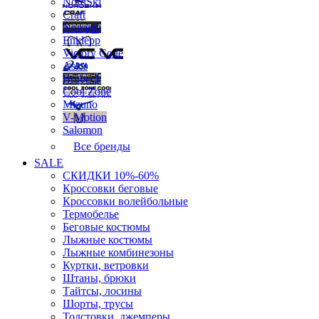
NordSki
Craft
Noname
Enklepp
Victory Code
Asics
Brubeck
Cool Zone
Mizuno
V-Motion
Salomon
Все бренды
SALE
СКИДКИ 10%-60%
Кроссовки беговые
Кроссовки волейбольные
Термобелье
Беговые костюмы
Лыжные костюмы
Лыжные комбинезоны
Куртки, ветровки
Штаны, брюки
Тайтсы, лосины
Шорты, трусы
Толстовки, джемперы