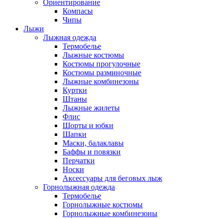
Ориентирование
Компасы
Чипы
Лыжи
Лыжная одежда
Термобелье
Лыжные костюмы
Костюмы прогулочные
Костюмы разминочные
Лыжные комбинезоны
Куртки
Штаны
Лыжные жилеты
Флис
Шорты и юбки
Шапки
Маски, балаклавы
Баффы и повязки
Перчатки
Носки
Аксессуары для беговых лыж
Горнолыжная одежда
Термобелье
Горнолыжные костюмы
Горнолыжные комбинезоны