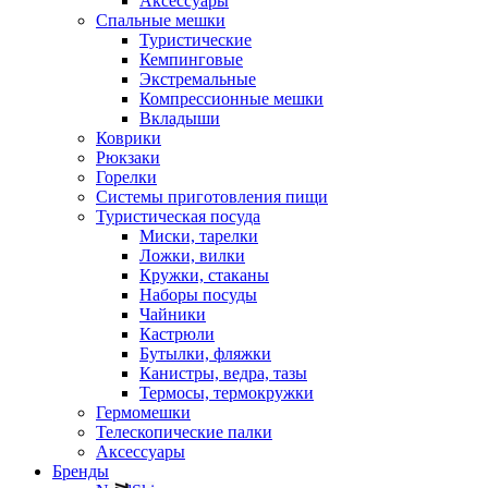
Аксессуары
Спальные мешки
Туристические
Кемпинговые
Экстремальные
Компрессионные мешки
Вкладыши
Коврики
Рюкзаки
Горелки
Системы приготовления пищи
Туристическая посуда
Миски, тарелки
Ложки, вилки
Кружки, стаканы
Наборы посуды
Чайники
Кастрюли
Бутылки, фляжки
Канистры, ведра, тазы
Термосы, термокружки
Гермомешки
Телескопические палки
Аксессуары
Бренды