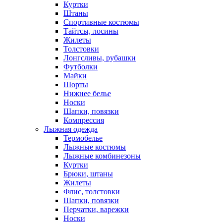
Куртки
Штаны
Спортивные костюмы
Тайтсы, лосины
Жилеты
Толстовки
Лонгсливы, рубашки
Футболки
Майки
Шорты
Нижнее белье
Носки
Шапки, повязки
Компрессия
Лыжная одежда
Термобелье
Лыжные костюмы
Лыжные комбинезоны
Куртки
Брюки, штаны
Жилеты
Флис, толстовки
Шапки, повязки
Перчатки, варежки
Носки