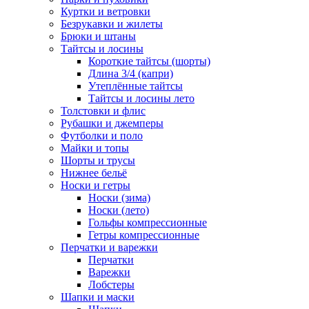
Куртки и ветровки
Безрукавки и жилеты
Брюки и штаны
Тайтсы и лосины
Короткие тайтсы (шорты)
Длина 3/4 (капри)
Утеплённые тайтсы
Тайтсы и лосины лето
Толстовки и флис
Рубашки и джемперы
Футболки и поло
Майки и топы
Шорты и трусы
Нижнее бельё
Носки и гетры
Носки (зима)
Носки (лето)
Гольфы компрессионные
Гетры компрессионные
Перчатки и варежки
Перчатки
Варежки
Лобстеры
Шапки и маски