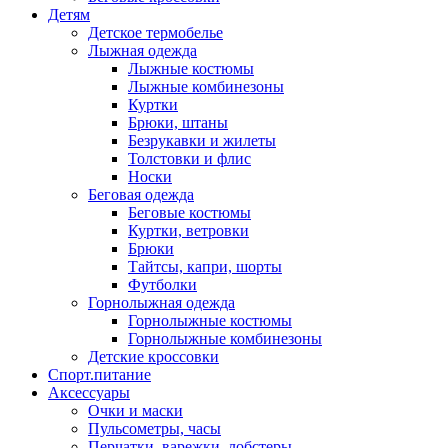
Детям
Детское термобелье
Лыжная одежда
Лыжные костюмы
Лыжные комбинезоны
Куртки
Брюки, штаны
Безрукавки и жилеты
Толстовки и флис
Носки
Беговая одежда
Беговые костюмы
Куртки, ветровки
Брюки
Тайтсы, капри, шорты
Футболки
Горнолыжная одежда
Горнолыжные костюмы
Горнолыжные комбинезоны
Детские кроссовки
Спорт.питание
Аксессуары
Очки и маски
Пульсометры, часы
Перчатки, варежки, лобстеры