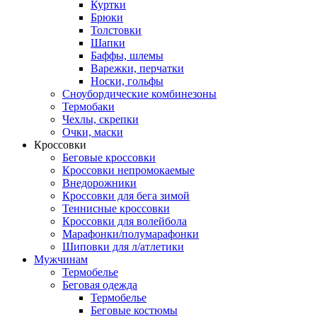
Куртки
Брюки
Толстовки
Шапки
Баффы, шлемы
Варежки, перчатки
Носки, гольфы
Сноубордические комбинезоны
Термобаки
Чехлы, скрепки
Очки, маски
Кроссовки
Беговые кроссовки
Кроссовки непромокаемые
Внедорожники
Кроссовки для бега зимой
Теннисные кроссовки
Кроссовки для волейбола
Марафонки/полумарафонки
Шиповки для л/атлетики
Мужчинам
Термобелье
Беговая одежда
Термобелье
Беговые костюмы