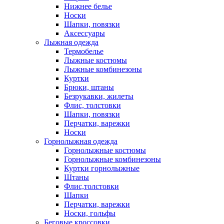
Нижнее белье
Носки
Шапки, повязки
Аксессуары
Лыжная одежда
Термобелье
Лыжные костюмы
Лыжные комбинезоны
Куртки
Брюки, штаны
Безрукавки, жилеты
Флис, толстовки
Шапки, повязки
Перчатки, варежки
Носки
Горнолыжная одежда
Горнолыжные костюмы
Горнолыжные комбинезоны
Куртки горнолыжные
Штаны
Флис,толстовки
Шапки
Перчатки, варежки
Носки, гольфы
Беговые кроссовки