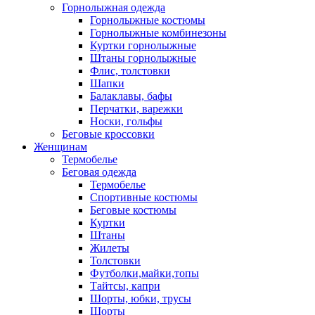
Горнолыжная одежда
Горнолыжные костюмы
Горнолыжные комбинезоны
Куртки горнолыжные
Штаны горнолыжные
Флис, толстовки
Шапки
Балаклавы, бафы
Перчатки, варежки
Носки, гольфы
Беговые кроссовки
Женщинам
Термобелье
Беговая одежда
Термобелье
Спортивные костюмы
Беговые костюмы
Куртки
Штаны
Жилеты
Толстовки
Футболки,майки,топы
Тайтсы, капри
Шорты, юбки, трусы
Шорты