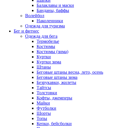
Шапки
Балаклавы и маски
Банданы, баффы
Волейбол
Наколенники
Одежда для туризма
Бег и фитнес
Одежда для бега
Термобелье
Костюмы
Костюмы (зима)
Куртки
Куртки зима
Штаны
Беговые штаны весна, лето, осень
Беговые штаны зима
Безрукавки, жилеты
Тайтсы
Толстовки
Кофты, джемперы
Майки
Футболки
Шорты
Топы
Кепки, бейсболки