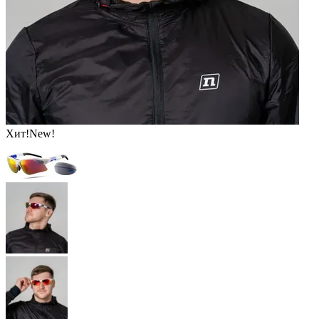
Хит!
New!