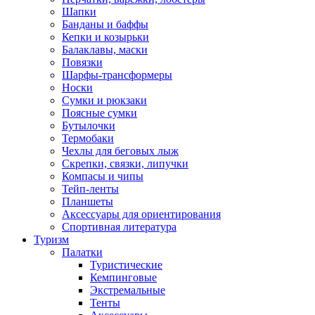
Шапки
Банданы и баффы
Кепки и козырьки
Балаклавы, маски
Повязки
Шарфы-трансформеры
Носки
Сумки и рюкзаки
Поясные сумки
Бутылочки
Термобаки
Чехлы для беговых лыж
Скрепки, связки, липучки
Компасы и чипы
Тейп-ленты
Планшеты
Аксессуары для ориентирования
Спортивная литература
Туризм
Палатки
Туристические
Кемпинговые
Экстремальные
Тенты