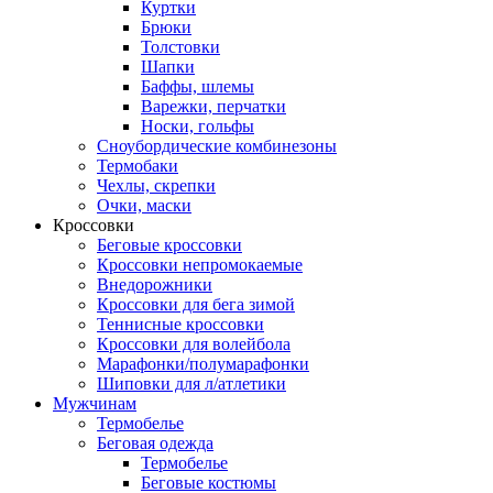
Куртки
Брюки
Толстовки
Шапки
Баффы, шлемы
Варежки, перчатки
Носки, гольфы
Сноубордические комбинезоны
Термобаки
Чехлы, скрепки
Очки, маски
Кроссовки
Беговые кроссовки
Кроссовки непромокаемые
Внедорожники
Кроссовки для бега зимой
Теннисные кроссовки
Кроссовки для волейбола
Марафонки/полумарафонки
Шиповки для л/атлетики
Мужчинам
Термобелье
Беговая одежда
Термобелье
Беговые костюмы