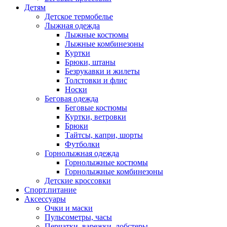
Детям
Детское термобелье
Лыжная одежда
Лыжные костюмы
Лыжные комбинезоны
Куртки
Брюки, штаны
Безрукавки и жилеты
Толстовки и флис
Носки
Беговая одежда
Беговые костюмы
Куртки, ветровки
Брюки
Тайтсы, капри, шорты
Футболки
Горнолыжная одежда
Горнолыжные костюмы
Горнолыжные комбинезоны
Детские кроссовки
Спорт.питание
Аксессуары
Очки и маски
Пульсометры, часы
Перчатки, варежки, лобстеры