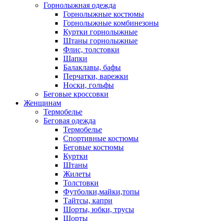
Горнолыжная одежда
Горнолыжные костюмы
Горнолыжные комбинезоны
Куртки горнолыжные
Штаны горнолыжные
Флис, толстовки
Шапки
Балаклавы, бафы
Перчатки, варежки
Носки, гольфы
Беговые кроссовки
Женщинам
Термобелье
Беговая одежда
Термобелье
Спортивные костюмы
Беговые костюмы
Куртки
Штаны
Жилеты
Толстовки
Футболки,майки,топы
Тайтсы, капри
Шорты, юбки, трусы
Шорты