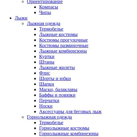
Ориентирование
Компасы
Чипы
Лыжи
Лыжная одежда
Термобелье
Лыжные костюмы
Костюмы прогулочные
Костюмы разминочные
Лыжные комбинезоны
Куртки
Штаны
Лыжные жилеты
Флис
Шорты и юбки
Шапки
Маски, балаклавы
Баффы и повязки
Перчатки
Носки
Аксессуары для беговых лыж
Горнолыжная одежда
Термобелье
Горнолыжные костюмы
Горнолыжные комбинезоны