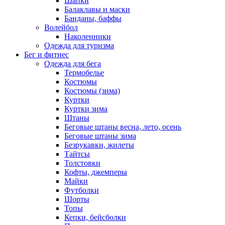
Шапки
Балаклавы и маски
Банданы, баффы
Волейбол
Наколенники
Одежда для туризма
Бег и фитнес
Одежда для бега
Термобелье
Костюмы
Костюмы (зима)
Куртки
Куртки зима
Штаны
Беговые штаны весна, лето, осень
Беговые штаны зима
Безрукавки, жилеты
Тайтсы
Толстовки
Кофты, джемперы
Майки
Футболки
Шорты
Топы
Кепки, бейсболки