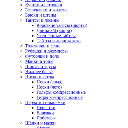
Куртки и ветровки
Безрукавки и жилеты
Брюки и штаны
Тайтсы и лосины
Короткие тайтсы (шорты)
Длина 3/4 (капри)
Утеплённые тайтсы
Тайтсы и лосины лето
Толстовки и флис
Рубашки и джемперы
Футболки и поло
Майки и топы
Шорты и трусы
Нижнее бельё
Носки и гетры
Носки (зима)
Носки (лето)
Гольфы компрессионные
Гетры компрессионные
Перчатки и варежки
Перчатки
Варежки
Лобстеры
Шапки и маски