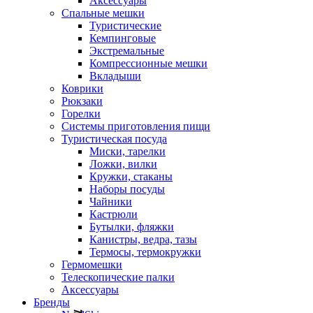
Аксессуары
Спальные мешки
Туристические
Кемпинговые
Экстремальные
Компрессионные мешки
Вкладыши
Коврики
Рюкзаки
Горелки
Системы приготовления пищи
Туристическая посуда
Миски, тарелки
Ложки, вилки
Кружки, стаканы
Наборы посуды
Чайники
Кастрюли
Бутылки, фляжки
Канистры, ведра, тазы
Термосы, термокружки
Гермомешки
Телескопические палки
Аксессуары
Бренды