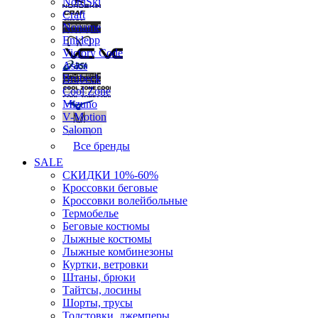
NordSki
Craft
Noname
Enklepp
Victory Code
Asics
Brubeck
Cool Zone
Mizuno
V-Motion
Salomon
Все бренды
SALE
СКИДКИ 10%-60%
Кроссовки беговые
Кроссовки волейбольные
Термобелье
Беговые костюмы
Лыжные костюмы
Лыжные комбинезоны
Куртки, ветровки
Штаны, брюки
Тайтсы, лосины
Шорты, трусы
Толстовки, джемперы