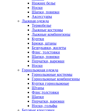
Нижнее белье
Носки
Шапки, повязки
Аксессуары
Лыжная одежда
Термобелье
Лыжные костюмы
Лыжные комбинезоны
Куртки
Брюки, штаны
Безрукавки, жилеты
Флис, толстовки
Шапки, повязки
Перчатки, варежки
Носки
Горнолыжная одежда
Горнолыжные костюмы
Горнолыжные комбинезоны
Куртки горнолыжные
Штаны
Флис,толстовки
Шапки
Перчатки, варежки
Носки, гольфы
Беговые кроссовки