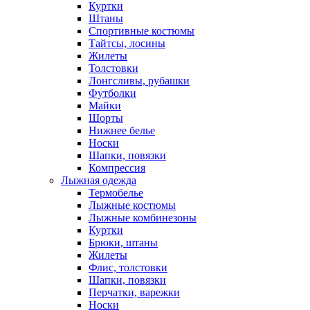
Куртки
Штаны
Спортивные костюмы
Тайтсы, лосины
Жилеты
Толстовки
Лонгсливы, рубашки
Футболки
Майки
Шорты
Нижнее белье
Носки
Шапки, повязки
Компрессия
Лыжная одежда
Термобелье
Лыжные костюмы
Лыжные комбинезоны
Куртки
Брюки, штаны
Жилеты
Флис, толстовки
Шапки, повязки
Перчатки, варежки
Носки