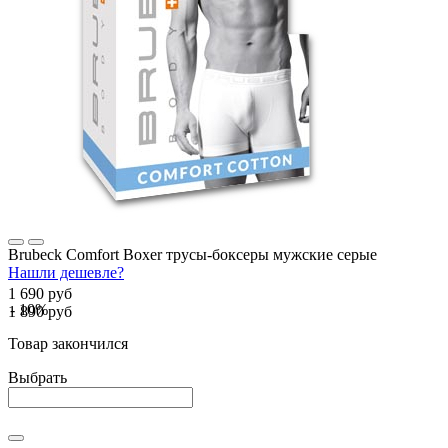
Brubeck Comfort Boxer трусы-боксеры мужские серые
Нашли дешевле?
1 690 руб
- 10%
1 890 руб
Товар закончился
Выбрать