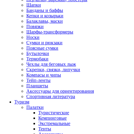
Шапки
Банданы и баффы
Кепки и козырьки
Балаклавы, маски
Повязки
Шарфы-трансформеры
Носки
Сумки и рюкзаки
Поясные сумки
Бутылочки
Термобаки
Чехлы для беговых лыж
Скрепки, связки, липучки
Компасы и чипы
Тейп-ленты
Планшеты
Аксессуары для ориентирования
Спортивная литература
Туризм
Палатки
Туристические
Кемпинговые
Экстремальные
Тенты