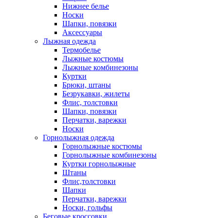
Нижнее белье
Носки
Шапки, повязки
Аксессуары
Лыжная одежда
Термобелье
Лыжные костюмы
Лыжные комбинезоны
Куртки
Брюки, штаны
Безрукавки, жилеты
Флис, толстовки
Шапки, повязки
Перчатки, варежки
Носки
Горнолыжная одежда
Горнолыжные костюмы
Горнолыжные комбинезоны
Куртки горнолыжные
Штаны
Флис,толстовки
Шапки
Перчатки, варежки
Носки, гольфы
Беговые кроссовки