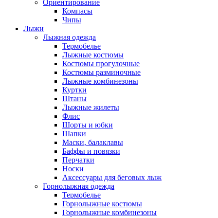
Ориентирование
Компасы
Чипы
Лыжи
Лыжная одежда
Термобелье
Лыжные костюмы
Костюмы прогулочные
Костюмы разминочные
Лыжные комбинезоны
Куртки
Штаны
Лыжные жилеты
Флис
Шорты и юбки
Шапки
Маски, балаклавы
Баффы и повязки
Перчатки
Носки
Аксессуары для беговых лыж
Горнолыжная одежда
Термобелье
Горнолыжные костюмы
Горнолыжные комбинезоны