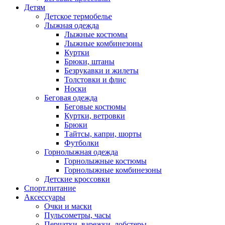
Детям
Детское термобелье
Лыжная одежда
Лыжные костюмы
Лыжные комбинезоны
Куртки
Брюки, штаны
Безрукавки и жилеты
Толстовки и флис
Носки
Беговая одежда
Беговые костюмы
Куртки, ветровки
Брюки
Тайтсы, капри, шорты
Футболки
Горнолыжная одежда
Горнолыжные костюмы
Горнолыжные комбинезоны
Детские кроссовки
Спорт.питание
Аксессуары
Очки и маски
Пульсометры, часы
Перчатки, варежки, лобстеры