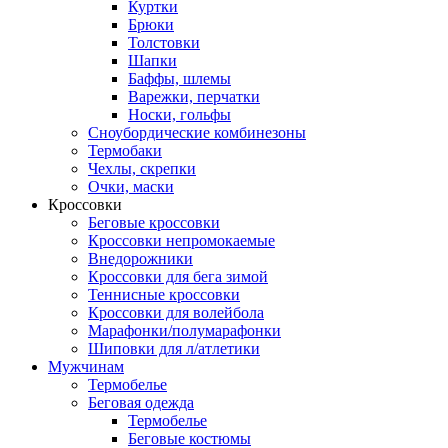
Куртки
Брюки
Толстовки
Шапки
Баффы, шлемы
Варежки, перчатки
Носки, гольфы
Сноубордические комбинезоны
Термобаки
Чехлы, скрепки
Очки, маски
Кроссовки
Беговые кроссовки
Кроссовки непромокаемые
Внедорожники
Кроссовки для бега зимой
Теннисные кроссовки
Кроссовки для волейбола
Марафонки/полумарафонки
Шиповки для л/атлетики
Мужчинам
Термобелье
Беговая одежда
Термобелье
Беговые костюмы