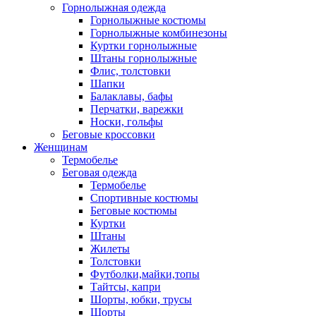
Горнолыжная одежда
Горнолыжные костюмы
Горнолыжные комбинезоны
Куртки горнолыжные
Штаны горнолыжные
Флис, толстовки
Шапки
Балаклавы, бафы
Перчатки, варежки
Носки, гольфы
Беговые кроссовки
Женщинам
Термобелье
Беговая одежда
Термобелье
Спортивные костюмы
Беговые костюмы
Куртки
Штаны
Жилеты
Толстовки
Футболки,майки,топы
Тайтсы, капри
Шорты, юбки, трусы
Шорты