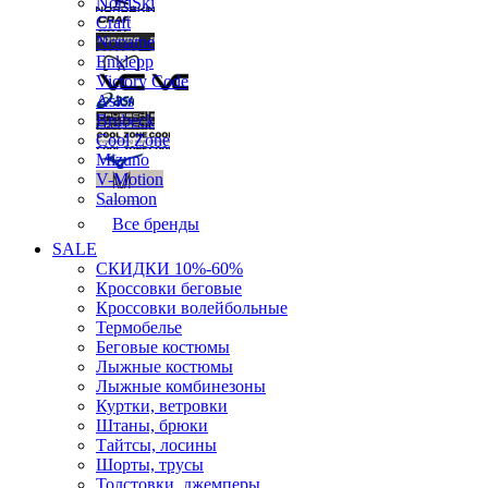
NordSki
Craft
Noname
Enklepp
Victory Code
Asics
Brubeck
Cool Zone
Mizuno
V-Motion
Salomon
Все бренды
SALE
СКИДКИ 10%-60%
Кроссовки беговые
Кроссовки волейбольные
Термобелье
Беговые костюмы
Лыжные костюмы
Лыжные комбинезоны
Куртки, ветровки
Штаны, брюки
Тайтсы, лосины
Шорты, трусы
Толстовки, джемперы