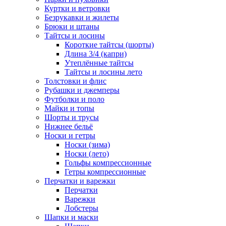
Куртки и ветровки
Безрукавки и жилеты
Брюки и штаны
Тайтсы и лосины
Короткие тайтсы (шорты)
Длина 3/4 (капри)
Утеплённые тайтсы
Тайтсы и лосины лето
Толстовки и флис
Рубашки и джемперы
Футболки и поло
Майки и топы
Шорты и трусы
Нижнее бельё
Носки и гетры
Носки (зима)
Носки (лето)
Гольфы компрессионные
Гетры компрессионные
Перчатки и варежки
Перчатки
Варежки
Лобстеры
Шапки и маски