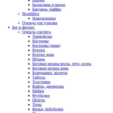
Шапки
Балаклавы и маски
Банданы, баффы
Волейбол
Наколенники
Одежда для туризма
Бег и фитнес
Одежда для бега
Термобелье
Костюмы
Костюмы (зима)
Куртки
Куртки зима
Штаны
Беговые штаны весна, лето, осень
Беговые штаны зима
Безрукавки, жилеты
Тайтсы
Толстовки
Кофты, джемперы
Майки
Футболки
Шорты
Топы
Кепки, бейсболки