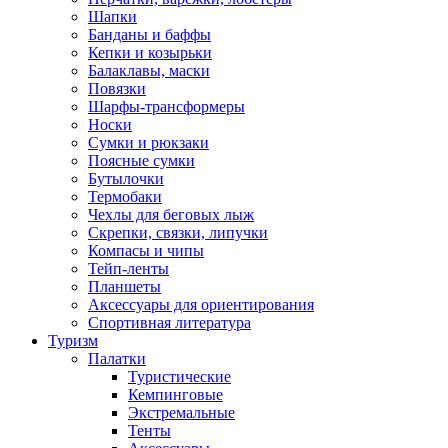
Шапки
Банданы и баффы
Кепки и козырьки
Балаклавы, маски
Повязки
Шарфы-трансформеры
Носки
Сумки и рюкзаки
Поясные сумки
Бутылочки
Термобаки
Чехлы для беговых лыж
Скрепки, связки, липучки
Компасы и чипы
Тейп-ленты
Планшеты
Аксессуары для ориентирования
Спортивная литература
Туризм
Палатки
Туристические
Кемпинговые
Экстремальные
Тенты