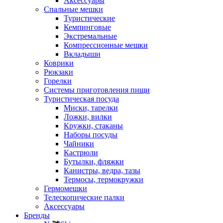
Аксессуары
Спальные мешки
Туристические
Кемпинговые
Экстремальные
Компрессионные мешки
Вкладыши
Коврики
Рюкзаки
Горелки
Системы приготовления пищи
Туристическая посуда
Миски, тарелки
Ложки, вилки
Кружки, стаканы
Наборы посуды
Чайники
Кастрюли
Бутылки, фляжки
Канистры, ведра, тазы
Термосы, термокружки
Гермомешки
Телескопические палки
Аксессуары
Бренды