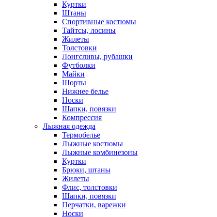
Куртки
Штаны
Спортивные костюмы
Тайтсы, лосины
Жилеты
Толстовки
Лонгсливы, рубашки
Футболки
Майки
Шорты
Нижнее белье
Носки
Шапки, повязки
Компрессия
Лыжная одежда
Термобелье
Лыжные костюмы
Лыжные комбинезоны
Куртки
Брюки, штаны
Жилеты
Флис, толстовки
Шапки, повязки
Перчатки, варежки
Носки