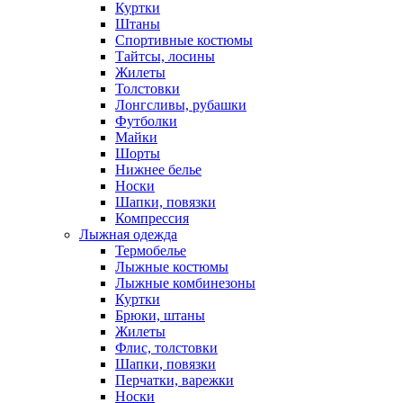
Куртки
Штаны
Спортивные костюмы
Тайтсы, лосины
Жилеты
Толстовки
Лонгсливы, рубашки
Футболки
Майки
Шорты
Нижнее белье
Носки
Шапки, повязки
Компрессия
Лыжная одежда
Термобелье
Лыжные костюмы
Лыжные комбинезоны
Куртки
Брюки, штаны
Жилеты
Флис, толстовки
Шапки, повязки
Перчатки, варежки
Носки