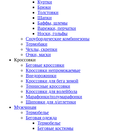
Куртки
Брюки
Толстовки
Шапки
Баффы, шлемы
Варежки, перчатки
Носки, гольфы
Сноубордические комбинезоны
Термобаки
Чехлы, скрепки
Очки, маски
Кроссовки
Беговые кроссовки
Кроссовки непромокаемые
Внедорожники
Кроссовки для бега зимой
Теннисные кроссовки
Кроссовки для волейбола
Марафонки/полумарафонки
Шиповки для л/атлетики
Мужчинам
Термобелье
Беговая одежда
Термобелье
Беговые костюмы