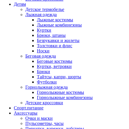
Детям
Детское термобелье
Лыжная одежда
Лыжные костюмы
Лыжные комбинезоны
Куртки
Брюки, штаны
Безрукавки и жилеты
Толстовки и флис
Носки
Беговая одежда
Беговые костюмы
Куртки, ветровки
Брюки
Тайтсы, капри, шорты
Футболки
Горнолыжная одежда
Горнолыжные костюмы
Горнолыжные комбинезоны
Детские кроссовки
Спорт.питание
Аксессуары
Очки и маски
Пульсометры, часы
Перчатки, варежки, лобстеры