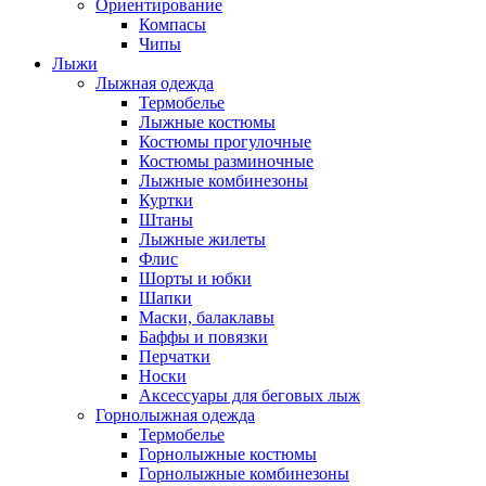
Ориентирование
Компасы
Чипы
Лыжи
Лыжная одежда
Термобелье
Лыжные костюмы
Костюмы прогулочные
Костюмы разминочные
Лыжные комбинезоны
Куртки
Штаны
Лыжные жилеты
Флис
Шорты и юбки
Шапки
Маски, балаклавы
Баффы и повязки
Перчатки
Носки
Аксессуары для беговых лыж
Горнолыжная одежда
Термобелье
Горнолыжные костюмы
Горнолыжные комбинезоны