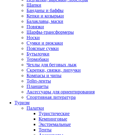
Шапки
Банданы и баффы
Кепки и козырьки
Балаклавы, маски
Повязки
Шарфы-трансформеры
Носки
Сумки и рюкзаки
Поясные сумки
Бутылочки
Термобаки
Чехлы для беговых лыж
Скрепки, связки, липучки
Компасы и чипы
Тейп-ленты
Планшеты
Аксессуары для ориентирования
Спортивная литература
Туризм
Палатки
Туристические
Кемпинговые
Экстремальные
Тенты