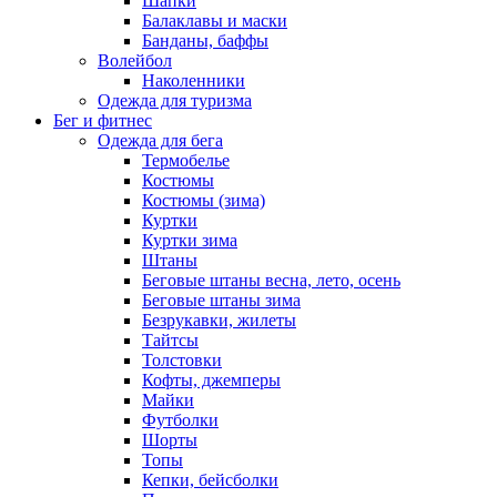
Шапки
Балаклавы и маски
Банданы, баффы
Волейбол
Наколенники
Одежда для туризма
Бег и фитнес
Одежда для бега
Термобелье
Костюмы
Костюмы (зима)
Куртки
Куртки зима
Штаны
Беговые штаны весна, лето, осень
Беговые штаны зима
Безрукавки, жилеты
Тайтсы
Толстовки
Кофты, джемперы
Майки
Футболки
Шорты
Топы
Кепки, бейсболки