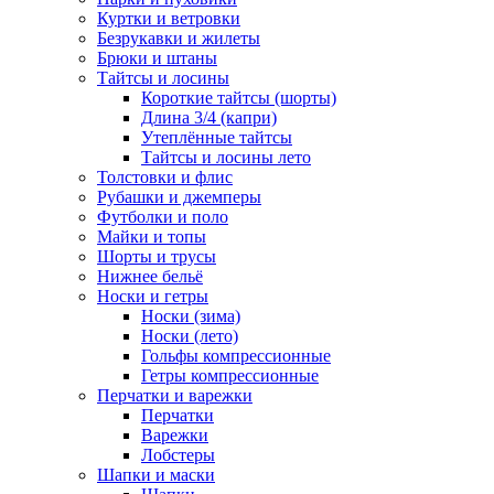
Куртки и ветровки
Безрукавки и жилеты
Брюки и штаны
Тайтсы и лосины
Короткие тайтсы (шорты)
Длина 3/4 (капри)
Утеплённые тайтсы
Тайтсы и лосины лето
Толстовки и флис
Рубашки и джемперы
Футболки и поло
Майки и топы
Шорты и трусы
Нижнее бельё
Носки и гетры
Носки (зима)
Носки (лето)
Гольфы компрессионные
Гетры компрессионные
Перчатки и варежки
Перчатки
Варежки
Лобстеры
Шапки и маски