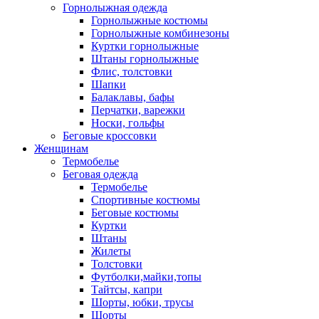
Горнолыжная одежда
Горнолыжные костюмы
Горнолыжные комбинезоны
Куртки горнолыжные
Штаны горнолыжные
Флис, толстовки
Шапки
Балаклавы, бафы
Перчатки, варежки
Носки, гольфы
Беговые кроссовки
Женщинам
Термобелье
Беговая одежда
Термобелье
Спортивные костюмы
Беговые костюмы
Куртки
Штаны
Жилеты
Толстовки
Футболки,майки,топы
Тайтсы, капри
Шорты, юбки, трусы
Шорты