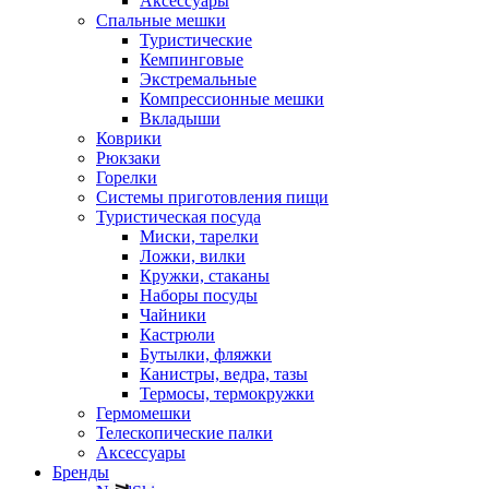
Аксессуары
Спальные мешки
Туристические
Кемпинговые
Экстремальные
Компрессионные мешки
Вкладыши
Коврики
Рюкзаки
Горелки
Системы приготовления пищи
Туристическая посуда
Миски, тарелки
Ложки, вилки
Кружки, стаканы
Наборы посуды
Чайники
Кастрюли
Бутылки, фляжки
Канистры, ведра, тазы
Термосы, термокружки
Гермомешки
Телескопические палки
Аксессуары
Бренды