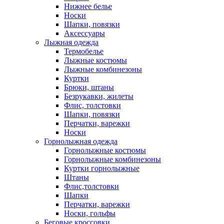
Нижнее белье
Носки
Шапки, повязки
Аксессуары
Лыжная одежда
Термобелье
Лыжные костюмы
Лыжные комбинезоны
Куртки
Брюки, штаны
Безрукавки, жилеты
Флис, толстовки
Шапки, повязки
Перчатки, варежки
Носки
Горнолыжная одежда
Горнолыжные костюмы
Горнолыжные комбинезоны
Куртки горнолыжные
Штаны
Флис,толстовки
Шапки
Перчатки, варежки
Носки, гольфы
Беговые кроссовки