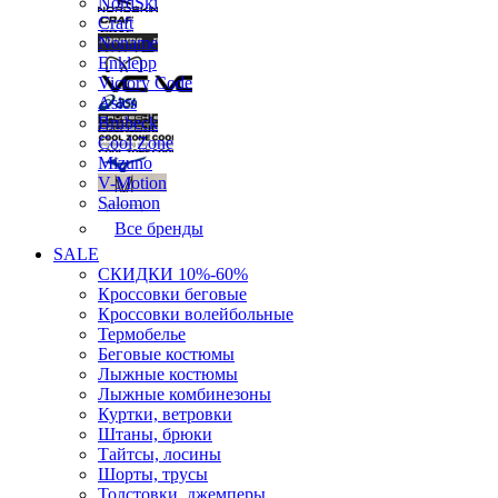
NordSki
Craft
Noname
Enklepp
Victory Code
Asics
Brubeck
Cool Zone
Mizuno
V-Motion
Salomon
Все бренды
SALE
СКИДКИ 10%-60%
Кроссовки беговые
Кроссовки волейбольные
Термобелье
Беговые костюмы
Лыжные костюмы
Лыжные комбинезоны
Куртки, ветровки
Штаны, брюки
Тайтсы, лосины
Шорты, трусы
Толстовки, джемперы