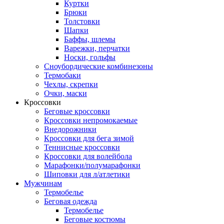
Куртки
Брюки
Толстовки
Шапки
Баффы, шлемы
Варежки, перчатки
Носки, гольфы
Сноубордические комбинезоны
Термобаки
Чехлы, скрепки
Очки, маски
Кроссовки
Беговые кроссовки
Кроссовки непромокаемые
Внедорожники
Кроссовки для бега зимой
Теннисные кроссовки
Кроссовки для волейбола
Марафонки/полумарафонки
Шиповки для л/атлетики
Мужчинам
Термобелье
Беговая одежда
Термобелье
Беговые костюмы