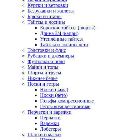
Куртки и ветровки
Безрукавки и жилеты
Брюки и штаны
Тайтсы и лосины
Короткие тайтсы (шорты)
Длина 3/4 (капри)
Утеплённые тайтсы
Тайтсы и лосины лето
Толстовки и флис
Рубашки и джемперы
Футболки и поло
Майки и топы
Шорты и трусы
Нижнее бельё
Носки и гетры
Носки (зима)
Носки (лето)
Гольфы компрессионные
Гетры компрессионные
Перчатки и варежки
Перчатки
Варежки
Лобстеры
Шапки и маски