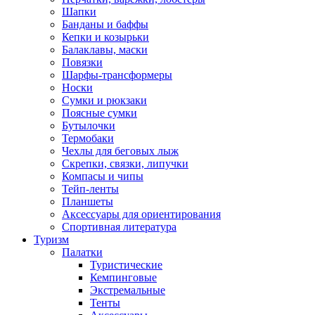
Шапки
Банданы и баффы
Кепки и козырьки
Балаклавы, маски
Повязки
Шарфы-трансформеры
Носки
Сумки и рюкзаки
Поясные сумки
Бутылочки
Термобаки
Чехлы для беговых лыж
Скрепки, связки, липучки
Компасы и чипы
Тейп-ленты
Планшеты
Аксессуары для ориентирования
Спортивная литература
Туризм
Палатки
Туристические
Кемпинговые
Экстремальные
Тенты