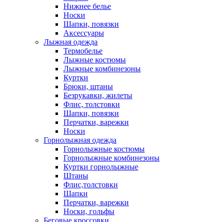
Нижнее белье
Носки
Шапки, повязки
Аксессуары
Лыжная одежда
Термобелье
Лыжные костюмы
Лыжные комбинезоны
Куртки
Брюки, штаны
Безрукавки, жилеты
Флис, толстовки
Шапки, повязки
Перчатки, варежки
Носки
Горнолыжная одежда
Горнолыжные костюмы
Горнолыжные комбинезоны
Куртки горнолыжные
Штаны
Флис,толстовки
Шапки
Перчатки, варежки
Носки, гольфы
Беговые кроссовки