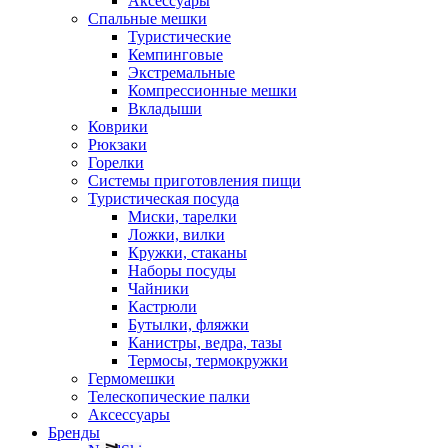
Аксессуары
Спальные мешки
Туристические
Кемпинговые
Экстремальные
Компрессионные мешки
Вкладыши
Коврики
Рюкзаки
Горелки
Системы приготовления пищи
Туристическая посуда
Миски, тарелки
Ложки, вилки
Кружки, стаканы
Наборы посуды
Чайники
Кастрюли
Бутылки, фляжки
Канистры, ведра, тазы
Термосы, термокружки
Гермомешки
Телескопические палки
Аксессуары
Бренды