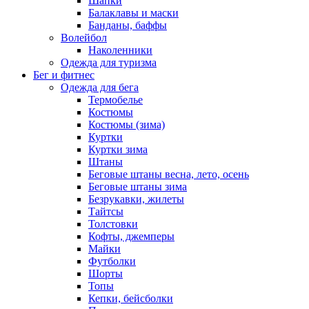
Шапки
Балаклавы и маски
Банданы, баффы
Волейбол
Наколенники
Одежда для туризма
Бег и фитнес
Одежда для бега
Термобелье
Костюмы
Костюмы (зима)
Куртки
Куртки зима
Штаны
Беговые штаны весна, лето, осень
Беговые штаны зима
Безрукавки, жилеты
Тайтсы
Толстовки
Кофты, джемперы
Майки
Футболки
Шорты
Топы
Кепки, бейсболки