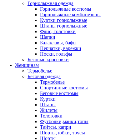
Горнолыжная одежда
Горнолыжные костюмы
Горнолыжные комбинезоны
Куртки горнолыжные
Штаны горнолыжные
Флис, толстовки
Шапки
Балаклавы, бафы
Перчатки, варежки
Носки, гольфы
Беговые кроссовки
Женщинам
Термобелье
Беговая одежда
Термобелье
Спортивные костюмы
Беговые костюмы
Куртки
Штаны
Жилеты
Толстовки
Футболки,майки,топы
Тайтсы, капри
Шорты, юбки, трусы
Шорты