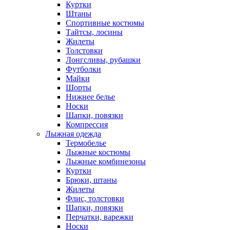
Куртки
Штаны
Спортивные костюмы
Тайтсы, лосины
Жилеты
Толстовки
Лонгсливы, рубашки
Футболки
Майки
Шорты
Нижнее белье
Носки
Шапки, повязки
Компрессия
Лыжная одежда
Термобелье
Лыжные костюмы
Лыжные комбинезоны
Куртки
Брюки, штаны
Жилеты
Флис, толстовки
Шапки, повязки
Перчатки, варежки
Носки