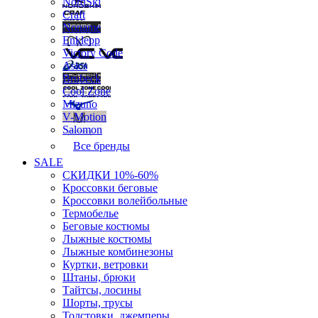
NordSki
Craft
Noname
Enklepp
Victory Code
Asics
Brubeck
Cool Zone
Mizuno
V-Motion
Salomon
Все бренды
SALE
СКИДКИ 10%-60%
Кроссовки беговые
Кроссовки волейбольные
Термобелье
Беговые костюмы
Лыжные костюмы
Лыжные комбинезоны
Куртки, ветровки
Штаны, брюки
Тайтсы, лосины
Шорты, трусы
Толстовки, джемперы