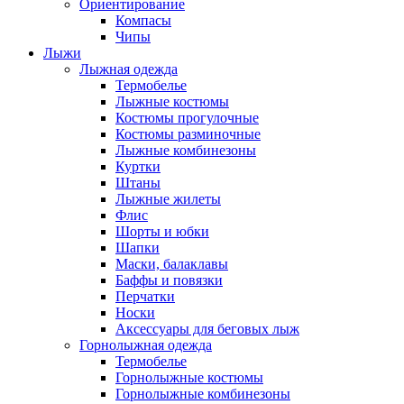
Ориентирование
Компасы
Чипы
Лыжи
Лыжная одежда
Термобелье
Лыжные костюмы
Костюмы прогулочные
Костюмы разминочные
Лыжные комбинезоны
Куртки
Штаны
Лыжные жилеты
Флис
Шорты и юбки
Шапки
Маски, балаклавы
Баффы и повязки
Перчатки
Носки
Аксессуары для беговых лыж
Горнолыжная одежда
Термобелье
Горнолыжные костюмы
Горнолыжные комбинезоны