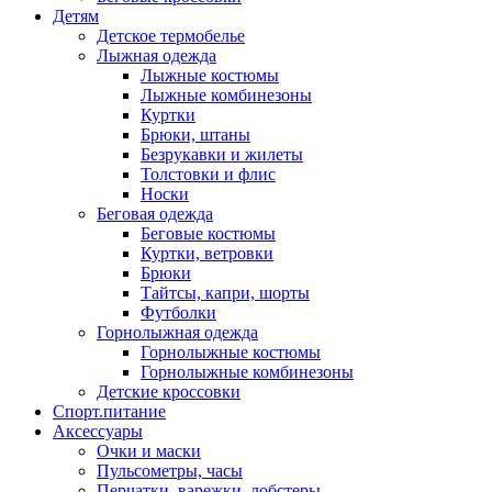
Детям
Детское термобелье
Лыжная одежда
Лыжные костюмы
Лыжные комбинезоны
Куртки
Брюки, штаны
Безрукавки и жилеты
Толстовки и флис
Носки
Беговая одежда
Беговые костюмы
Куртки, ветровки
Брюки
Тайтсы, капри, шорты
Футболки
Горнолыжная одежда
Горнолыжные костюмы
Горнолыжные комбинезоны
Детские кроссовки
Спорт.питание
Аксессуары
Очки и маски
Пульсометры, часы
Перчатки, варежки, лобстеры