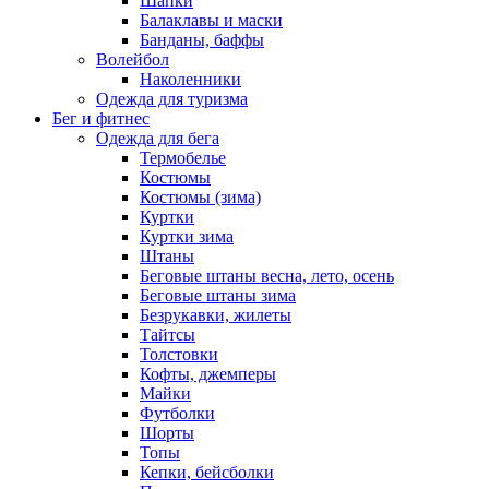
Шапки
Балаклавы и маски
Банданы, баффы
Волейбол
Наколенники
Одежда для туризма
Бег и фитнес
Одежда для бега
Термобелье
Костюмы
Костюмы (зима)
Куртки
Куртки зима
Штаны
Беговые штаны весна, лето, осень
Беговые штаны зима
Безрукавки, жилеты
Тайтсы
Толстовки
Кофты, джемперы
Майки
Футболки
Шорты
Топы
Кепки, бейсболки