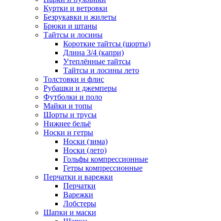
Куртки и ветровки
Безрукавки и жилеты
Брюки и штаны
Тайтсы и лосины
Короткие тайтсы (шорты)
Длина 3/4 (капри)
Утеплённые тайтсы
Тайтсы и лосины лето
Толстовки и флис
Рубашки и джемперы
Футболки и поло
Майки и топы
Шорты и трусы
Нижнее бельё
Носки и гетры
Носки (зима)
Носки (лето)
Гольфы компрессионные
Гетры компрессионные
Перчатки и варежки
Перчатки
Варежки
Лобстеры
Шапки и маски