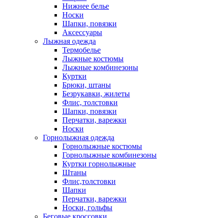
Нижнее белье
Носки
Шапки, повязки
Аксессуары
Лыжная одежда
Термобелье
Лыжные костюмы
Лыжные комбинезоны
Куртки
Брюки, штаны
Безрукавки, жилеты
Флис, толстовки
Шапки, повязки
Перчатки, варежки
Носки
Горнолыжная одежда
Горнолыжные костюмы
Горнолыжные комбинезоны
Куртки горнолыжные
Штаны
Флис,толстовки
Шапки
Перчатки, варежки
Носки, гольфы
Беговые кроссовки