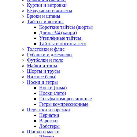
Куртки и ветровки
Безрукавки и жилеты
Брюки и штаны
Тайтсы и лосины
Короткие тайтсы (шорты)
Длина 3/4 (капри)
Утеплённые тайтсы
Тайтсы и лосины лето
Толстовки и флис
Рубашки и джемперы
Футболки и поло
Майки и топы
Шорты и трусы
Нижнее бельё
Носки и гетры
Носки (зима)
Носки (лето)
Гольфы компрессионные
Гетры компрессионные
Перчатки и варежки
Перчатки
Варежки
Лобстеры
Шапки и маски