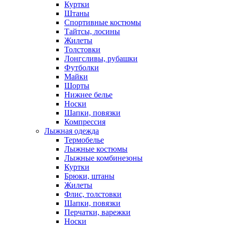
Куртки
Штаны
Спортивные костюмы
Тайтсы, лосины
Жилеты
Толстовки
Лонгсливы, рубашки
Футболки
Майки
Шорты
Нижнее белье
Носки
Шапки, повязки
Компрессия
Лыжная одежда
Термобелье
Лыжные костюмы
Лыжные комбинезоны
Куртки
Брюки, штаны
Жилеты
Флис, толстовки
Шапки, повязки
Перчатки, варежки
Носки