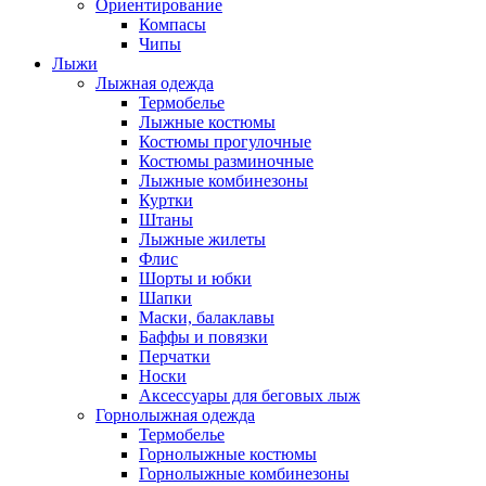
Ориентирование
Компасы
Чипы
Лыжи
Лыжная одежда
Термобелье
Лыжные костюмы
Костюмы прогулочные
Костюмы разминочные
Лыжные комбинезоны
Куртки
Штаны
Лыжные жилеты
Флис
Шорты и юбки
Шапки
Маски, балаклавы
Баффы и повязки
Перчатки
Носки
Аксессуары для беговых лыж
Горнолыжная одежда
Термобелье
Горнолыжные костюмы
Горнолыжные комбинезоны