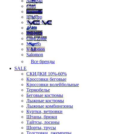
NordSki
Craft
Noname
Enklepp
Victory Code
Asics
Brubeck
Cool Zone
Mizuno
V-Motion
Salomon
Все бренды
SALE
СКИДКИ 10%-60%
Кроссовки беговые
Кроссовки волейбольные
Термобелье
Беговые костюмы
Лыжные костюмы
Лыжные комбинезоны
Куртки, ветровки
Штаны, брюки
Тайтсы, лосины
Шорты, трусы
Толстовки, джемперы