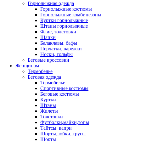
Горнолыжная одежда
Горнолыжные костюмы
Горнолыжные комбинезоны
Куртки горнолыжные
Штаны горнолыжные
Флис, толстовки
Шапки
Балаклавы, бафы
Перчатки, варежки
Носки, гольфы
Беговые кроссовки
Женщинам
Термобелье
Беговая одежда
Термобелье
Спортивные костюмы
Беговые костюмы
Куртки
Штаны
Жилеты
Толстовки
Футболки,майки,топы
Тайтсы, капри
Шорты, юбки, трусы
Шорты