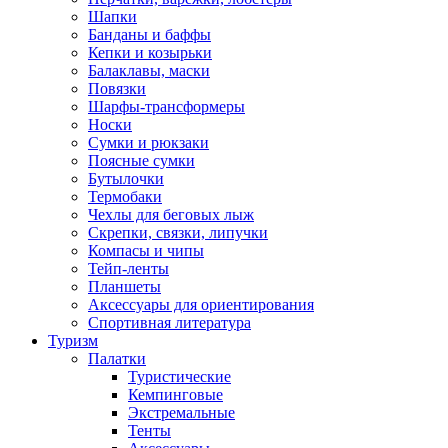
Шапки
Банданы и баффы
Кепки и козырьки
Балаклавы, маски
Повязки
Шарфы-трансформеры
Носки
Сумки и рюкзаки
Поясные сумки
Бутылочки
Термобаки
Чехлы для беговых лыж
Скрепки, связки, липучки
Компасы и чипы
Тейп-ленты
Планшеты
Аксессуары для ориентирования
Спортивная литература
Туризм
Палатки
Туристические
Кемпинговые
Экстремальные
Тенты