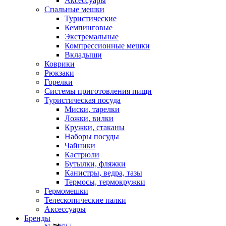
Аксессуары
Спальные мешки
Туристические
Кемпинговые
Экстремальные
Компрессионные мешки
Вкладыши
Коврики
Рюкзаки
Горелки
Системы приготовления пищи
Туристическая посуда
Миски, тарелки
Ложки, вилки
Кружки, стаканы
Наборы посуды
Чайники
Кастрюли
Бутылки, фляжки
Канистры, ведра, тазы
Термосы, термокружки
Гермомешки
Телескопические палки
Аксессуары
Бренды