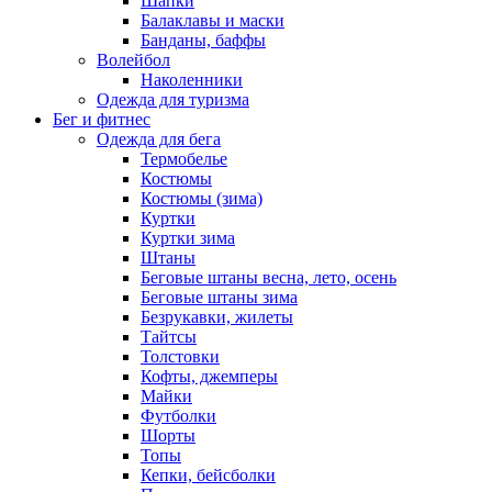
Шапки
Балаклавы и маски
Банданы, баффы
Волейбол
Наколенники
Одежда для туризма
Бег и фитнес
Одежда для бега
Термобелье
Костюмы
Костюмы (зима)
Куртки
Куртки зима
Штаны
Беговые штаны весна, лето, осень
Беговые штаны зима
Безрукавки, жилеты
Тайтсы
Толстовки
Кофты, джемперы
Майки
Футболки
Шорты
Топы
Кепки, бейсболки