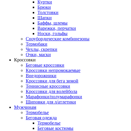
Куртки
Брюки
Толстовки
Шапки
Баффы, шлемы
Варежки, перчатки
Носки, гольфы
Сноубордические комбинезоны
Термобаки
Чехлы, скрепки
Очки, маски
Кроссовки
Беговые кроссовки
Кроссовки непромокаемые
Внедорожники
Кроссовки для бега зимой
Теннисные кроссовки
Кроссовки для волейбола
Марафонки/полумарафонки
Шиповки для л/атлетики
Мужчинам
Термобелье
Беговая одежда
Термобелье
Беговые костюмы