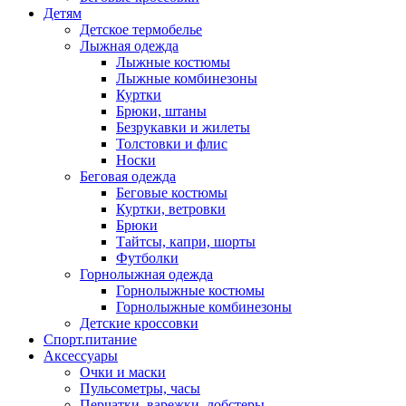
Детям
Детское термобелье
Лыжная одежда
Лыжные костюмы
Лыжные комбинезоны
Куртки
Брюки, штаны
Безрукавки и жилеты
Толстовки и флис
Носки
Беговая одежда
Беговые костюмы
Куртки, ветровки
Брюки
Тайтсы, капри, шорты
Футболки
Горнолыжная одежда
Горнолыжные костюмы
Горнолыжные комбинезоны
Детские кроссовки
Спорт.питание
Аксессуары
Очки и маски
Пульсометры, часы
Перчатки, варежки, лобстеры