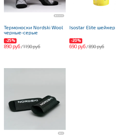
Термоноски Nordski Wool
Isostar Elite шейкер
черные-серые
-25%
-20%
890 руб
690 руб
1 190 руб
890 руб
/
/