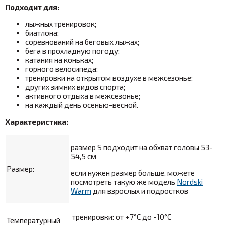
Подходит для:
лыжных тренировок;
биатлона;
соревнований на беговых лыжах;
бега в прохладную погоду;
катания на коньках;
горного велосипеда;
тренировки на открытом воздухе в межсезонье;
других зимних видов спорта;
активного отдыха в межсезонье;
на каждый день осенью-весной.
Характеристика:
размер S подходит на обхват головы 53-
54,5 см
Размер:
если нужен размер больше, можете
посмотреть такую же модель
Nordski
Warm
для взрослых и подростков
тренировки: от +7
°С до -10°С
Температурный