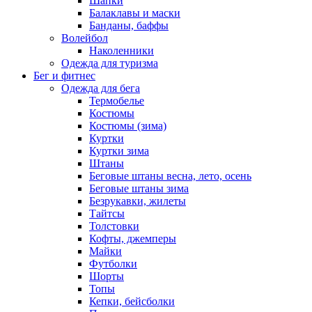
Шапки
Балаклавы и маски
Банданы, баффы
Волейбол
Наколенники
Одежда для туризма
Бег и фитнес
Одежда для бега
Термобелье
Костюмы
Костюмы (зима)
Куртки
Куртки зима
Штаны
Беговые штаны весна, лето, осень
Беговые штаны зима
Безрукавки, жилеты
Тайтсы
Толстовки
Кофты, джемперы
Майки
Футболки
Шорты
Топы
Кепки, бейсболки