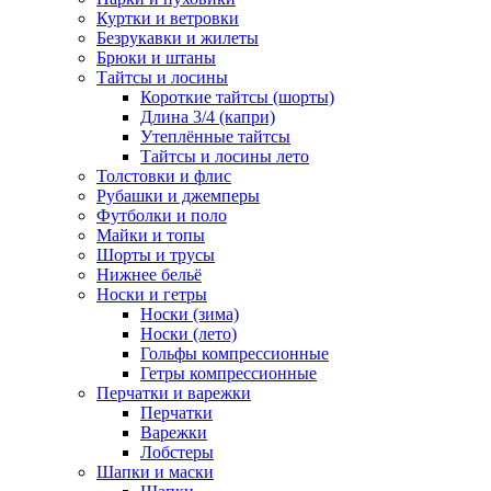
Куртки и ветровки
Безрукавки и жилеты
Брюки и штаны
Тайтсы и лосины
Короткие тайтсы (шорты)
Длина 3/4 (капри)
Утеплённые тайтсы
Тайтсы и лосины лето
Толстовки и флис
Рубашки и джемперы
Футболки и поло
Майки и топы
Шорты и трусы
Нижнее бельё
Носки и гетры
Носки (зима)
Носки (лето)
Гольфы компрессионные
Гетры компрессионные
Перчатки и варежки
Перчатки
Варежки
Лобстеры
Шапки и маски