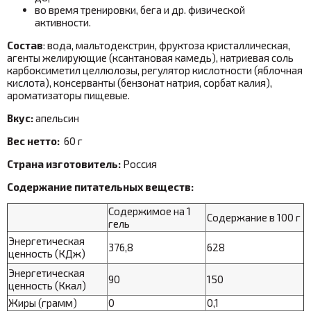
во время тренировки, бега и др. физической
активности.
Состав
: вода, мальтодекстрин, фруктоза кристаллическая,
агенты желирующие (ксантановая камедь), натриевая соль
карбоксиметил целлюлозы, регулятор кислотности (яблочная
кислота), консерванты (бензонат натрия, сорбат калия),
ароматизаторы пищевые.
Вкус:
апельсин
Вес нетто:
60 г
Страна изготовитель:
Россия
Содержание питательных веществ:
Содержимое на 1
Содержание в 100 г
гель
Энергетическая
376,8
628
ценность (КДж)
Энергетическая
90
150
ценность (Ккал)
Жиры (грамм)
0
0,1