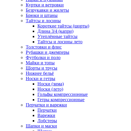
Куртки и ветровки
Безрукавки и жилеты
Брюки и штаны
Тайтсы и лосины
Короткие тайтсы (шорты)
Длина 3/4 (капри)
Утеплённые тайтсы
Тайтсы и лосины лето
Толстовки и флис
Рубашки и джемперы
Футболки и поло
Майки и топы
Шорты и трусы
Нижнее бельё
Носки и гетры
Носки (зима)
Носки (лето)
Гольфы компрессионные
Гетры компрессионные
Перчатки и варежки
Перчатки
Варежки
Лобстеры
Шапки и маски