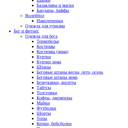
Шапки
Балаклавы и маски
Банданы, баффы
Волейбол
Наколенники
Одежда для туризма
Бег и фитнес
Одежда для бега
Термобелье
Костюмы
Костюмы (зима)
Куртки
Куртки зима
Штаны
Беговые штаны весна, лето, осень
Беговые штаны зима
Безрукавки, жилеты
Тайтсы
Толстовки
Кофты, джемперы
Майки
Футболки
Шорты
Топы
Кепки, бейсболки