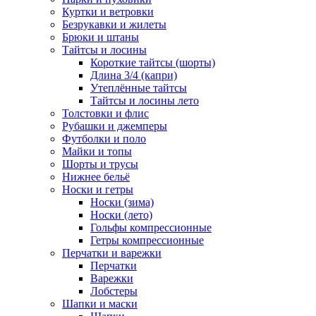
Куртки и ветровки
Безрукавки и жилеты
Брюки и штаны
Тайтсы и лосины
Короткие тайтсы (шорты)
Длина 3/4 (капри)
Утеплённые тайтсы
Тайтсы и лосины лето
Толстовки и флис
Рубашки и джемперы
Футболки и поло
Майки и топы
Шорты и трусы
Нижнее бельё
Носки и гетры
Носки (зима)
Носки (лето)
Гольфы компрессионные
Гетры компрессионные
Перчатки и варежки
Перчатки
Варежки
Лобстеры
Шапки и маски