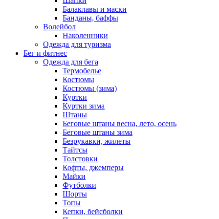
Шапки
Балаклавы и маски
Банданы, баффы
Волейбол
Наколенники
Одежда для туризма
Бег и фитнес
Одежда для бега
Термобелье
Костюмы
Костюмы (зима)
Куртки
Куртки зима
Штаны
Беговые штаны весна, лето, осень
Беговые штаны зима
Безрукавки, жилеты
Тайтсы
Толстовки
Кофты, джемперы
Майки
Футболки
Шорты
Топы
Кепки, бейсболки