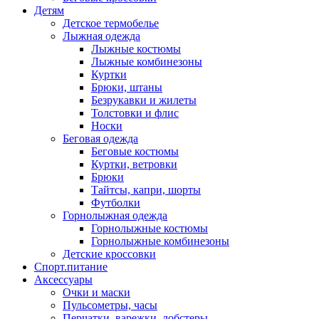
Детям
Детское термобелье
Лыжная одежда
Лыжные костюмы
Лыжные комбинезоны
Куртки
Брюки, штаны
Безрукавки и жилеты
Толстовки и флис
Носки
Беговая одежда
Беговые костюмы
Куртки, ветровки
Брюки
Тайтсы, капри, шорты
Футболки
Горнолыжная одежда
Горнолыжные костюмы
Горнолыжные комбинезоны
Детские кроссовки
Спорт.питание
Аксессуары
Очки и маски
Пульсометры, часы
Перчатки, варежки, лобстеры