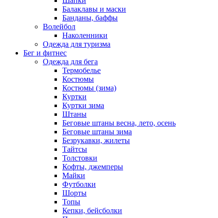
Шапки
Балаклавы и маски
Банданы, баффы
Волейбол
Наколенники
Одежда для туризма
Бег и фитнес
Одежда для бега
Термобелье
Костюмы
Костюмы (зима)
Куртки
Куртки зима
Штаны
Беговые штаны весна, лето, осень
Беговые штаны зима
Безрукавки, жилеты
Тайтсы
Толстовки
Кофты, джемперы
Майки
Футболки
Шорты
Топы
Кепки, бейсболки