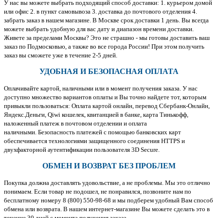
У нас вы можете выбрать подходящий способ доставки: 1. курьером домой
или офис 2. в пункт самовывоза 3. доставка до почтового отделения 4.
забрать заказ в нашем магазине. В Москве срок доставки 1 день. Вы всегда
можете выбрать удобную для вас дату и диапазон времени доставки.
Живете за пределами Москвы? Это не страшно - мы готовы доставить ваш
заказ по Подмосковью, а также во все города России! При этом получить
заказ вы сможете уже в течение 2-5 дней.
УДОБНАЯ И БЕЗОПАСНАЯ ОПЛАТА
Оплачивайте картой, наличными или в момент получения заказа. У нас
доступно множество вариантов оплаты и Вы точно найдете тот, которым
привыкли пользоваться: Оплата картой онлайн, перевод Сбербанк-Онлайн,
Яндекс.Деньги, Qiwi кошелек, квитанцией в банке, карта Тинькофф,
наложенный платеж в почтовом отделении и оплата
наличными. Безопасность платежей с помощью банковских карт
обеспечивается технологиями защищенного соединения HTTPS и
двухфакторной аутентификации пользователя 3D Secure.
ОБМЕН И ВОЗВРАТ БЕЗ ПРОБЛЕМ
Покупка должна доставлять удовольствие, а не проблемы. Мы это отлично
понимаем. Если товар не подошел, не понравился, позвоните нам по
бесплатному номеру 8 (800) 550-98-68 и мы подберем удобный Вам способ
обмена или возврата. В нашем интернет-магазине Вы можете сделать это в
течение 30 дней с момента получения заказа.