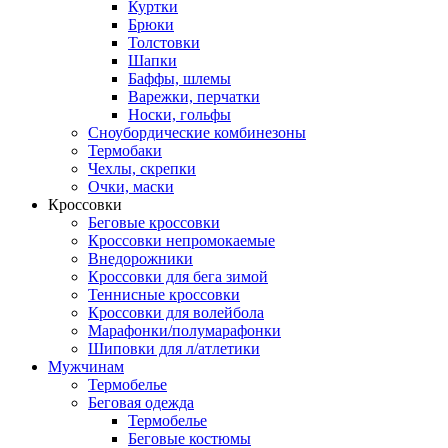
Куртки
Брюки
Толстовки
Шапки
Баффы, шлемы
Варежки, перчатки
Носки, гольфы
Сноубордические комбинезоны
Термобаки
Чехлы, скрепки
Очки, маски
Кроссовки
Беговые кроссовки
Кроссовки непромокаемые
Внедорожники
Кроссовки для бега зимой
Теннисные кроссовки
Кроссовки для волейбола
Марафонки/полумарафонки
Шиповки для л/атлетики
Мужчинам
Термобелье
Беговая одежда
Термобелье
Беговые костюмы