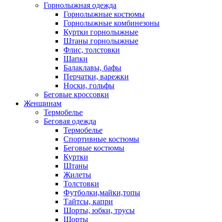
Горнолыжная одежда
Горнолыжные костюмы
Горнолыжные комбинезоны
Куртки горнолыжные
Штаны горнолыжные
Флис, толстовки
Шапки
Балаклавы, бафы
Перчатки, варежки
Носки, гольфы
Беговые кроссовки
Женщинам
Термобелье
Беговая одежда
Термобелье
Спортивные костюмы
Беговые костюмы
Куртки
Штаны
Жилеты
Толстовки
Футболки,майки,топы
Тайтсы, капри
Шорты, юбки, трусы
Шорты