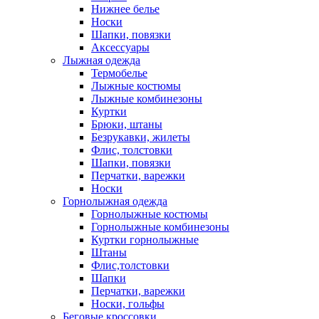
Нижнее белье
Носки
Шапки, повязки
Аксессуары
Лыжная одежда
Термобелье
Лыжные костюмы
Лыжные комбинезоны
Куртки
Брюки, штаны
Безрукавки, жилеты
Флис, толстовки
Шапки, повязки
Перчатки, варежки
Носки
Горнолыжная одежда
Горнолыжные костюмы
Горнолыжные комбинезоны
Куртки горнолыжные
Штаны
Флис,толстовки
Шапки
Перчатки, варежки
Носки, гольфы
Беговые кроссовки