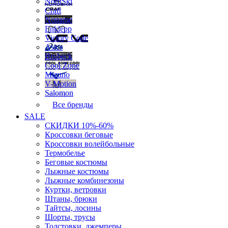
NordSki
Craft
Noname
Enklepp
Victory Code
Asics
Brubeck
Cool Zone
Mizuno
V-Motion
Salomon
Все бренды
SALE
СКИДКИ 10%-60%
Кроссовки беговые
Кроссовки волейбольные
Термобелье
Беговые костюмы
Лыжные костюмы
Лыжные комбинезоны
Куртки, ветровки
Штаны, брюки
Тайтсы, лосины
Шорты, трусы
Толстовки, джемперы