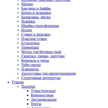
Шапки
Банданы и баффы
Кепки и козырьки
Балаклавы, маски
Повязки
Шарфы-трансформеры
Носки
Сумки и рюкзаки
Поясные сумки
Бутылочки
Термобаки
Чехлы для беговых лыж
Скрепки, связки, липучки
Компасы и чипы
Тейп-ленты
Планшеты
Аксессуары для ориентирования
Спортивная литература
Туризм
Палатки
Туристические
Кемпинговые
Экстремальные
Тенты