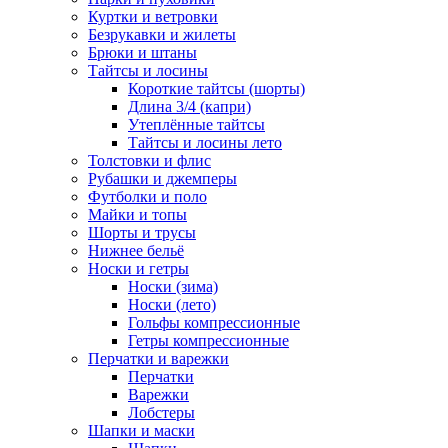
Куртки и ветровки
Безрукавки и жилеты
Брюки и штаны
Тайтсы и лосины
Короткие тайтсы (шорты)
Длина 3/4 (капри)
Утеплённые тайтсы
Тайтсы и лосины лето
Толстовки и флис
Рубашки и джемперы
Футболки и поло
Майки и топы
Шорты и трусы
Нижнее бельё
Носки и гетры
Носки (зима)
Носки (лето)
Гольфы компрессионные
Гетры компрессионные
Перчатки и варежки
Перчатки
Варежки
Лобстеры
Шапки и маски