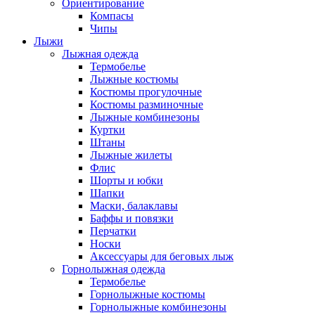
Ориентирование
Компасы
Чипы
Лыжи
Лыжная одежда
Термобелье
Лыжные костюмы
Костюмы прогулочные
Костюмы разминочные
Лыжные комбинезоны
Куртки
Штаны
Лыжные жилеты
Флис
Шорты и юбки
Шапки
Маски, балаклавы
Баффы и повязки
Перчатки
Носки
Аксессуары для беговых лыж
Горнолыжная одежда
Термобелье
Горнолыжные костюмы
Горнолыжные комбинезоны