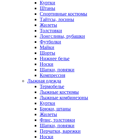
Куртки
Штаны
Спортивные костюмы
Тайтсы, лосины
Жилеты
Толстовки
Лонгсливы, рубашки
Футболки
Майки
Шорты
Нижнее белье
Носки
Шапки, повязки
Компрессия
Лыжная одежда
Термобелье
Лыжные костюмы
Лыжные комбинезоны
Куртки
Брюки, штаны
Жилеты
Флис, толстовки
Шапки, повязки
Перчатки, варежки
Носки