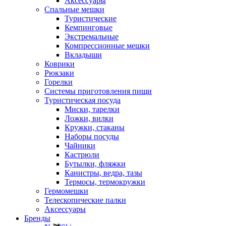
Аксессуары
Спальные мешки
Туристические
Кемпинговые
Экстремальные
Компрессионные мешки
Вкладыши
Коврики
Рюкзаки
Горелки
Системы приготовления пищи
Туристическая посуда
Миски, тарелки
Ложки, вилки
Кружки, стаканы
Наборы посуды
Чайники
Кастрюли
Бутылки, фляжки
Канистры, ведра, тазы
Термосы, термокружки
Гермомешки
Телескопические палки
Аксессуары
Бренды