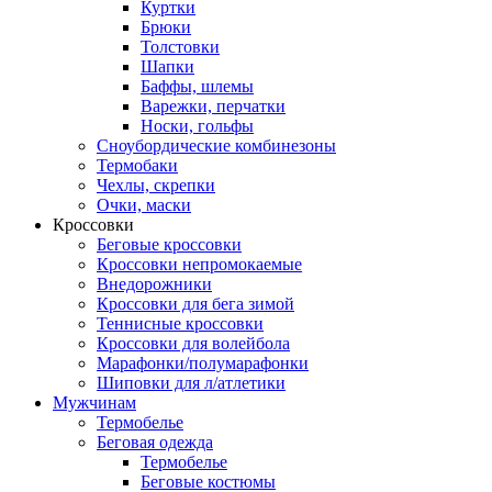
Куртки
Брюки
Толстовки
Шапки
Баффы, шлемы
Варежки, перчатки
Носки, гольфы
Сноубордические комбинезоны
Термобаки
Чехлы, скрепки
Очки, маски
Кроссовки
Беговые кроссовки
Кроссовки непромокаемые
Внедорожники
Кроссовки для бега зимой
Теннисные кроссовки
Кроссовки для волейбола
Марафонки/полумарафонки
Шиповки для л/атлетики
Мужчинам
Термобелье
Беговая одежда
Термобелье
Беговые костюмы