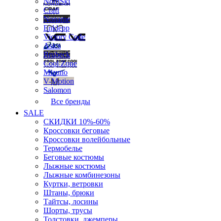
NordSki
Craft
Noname
Enklepp
Victory Code
Asics
Brubeck
Cool Zone
Mizuno
V-Motion
Salomon
Все бренды
SALE
СКИДКИ 10%-60%
Кроссовки беговые
Кроссовки волейбольные
Термобелье
Беговые костюмы
Лыжные костюмы
Лыжные комбинезоны
Куртки, ветровки
Штаны, брюки
Тайтсы, лосины
Шорты, трусы
Толстовки, джемперы