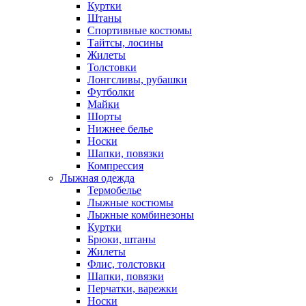
Куртки
Штаны
Спортивные костюмы
Тайтсы, лосины
Жилеты
Толстовки
Лонгсливы, рубашки
Футболки
Майки
Шорты
Нижнее белье
Носки
Шапки, повязки
Компрессия
Лыжная одежда
Термобелье
Лыжные костюмы
Лыжные комбинезоны
Куртки
Брюки, штаны
Жилеты
Флис, толстовки
Шапки, повязки
Перчатки, варежки
Носки