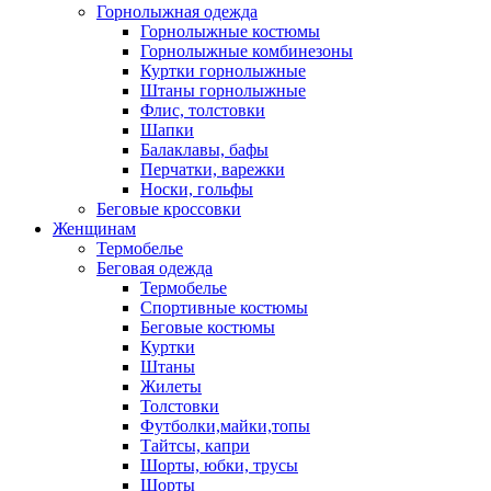
Горнолыжная одежда
Горнолыжные костюмы
Горнолыжные комбинезоны
Куртки горнолыжные
Штаны горнолыжные
Флис, толстовки
Шапки
Балаклавы, бафы
Перчатки, варежки
Носки, гольфы
Беговые кроссовки
Женщинам
Термобелье
Беговая одежда
Термобелье
Спортивные костюмы
Беговые костюмы
Куртки
Штаны
Жилеты
Толстовки
Футболки,майки,топы
Тайтсы, капри
Шорты, юбки, трусы
Шорты