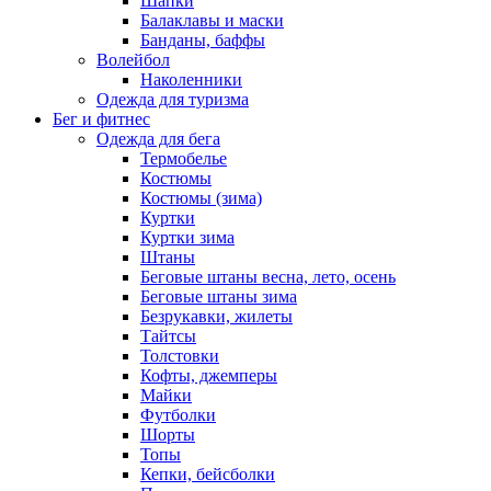
Шапки
Балаклавы и маски
Банданы, баффы
Волейбол
Наколенники
Одежда для туризма
Бег и фитнес
Одежда для бега
Термобелье
Костюмы
Костюмы (зима)
Куртки
Куртки зима
Штаны
Беговые штаны весна, лето, осень
Беговые штаны зима
Безрукавки, жилеты
Тайтсы
Толстовки
Кофты, джемперы
Майки
Футболки
Шорты
Топы
Кепки, бейсболки