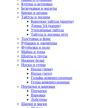
Куртки и ветровки
Безрукавки и жилеты
Брюки и штаны
Тайтсы и лосины
Короткие тайтсы (шорты)
Длина 3/4 (капри)
Утеплённые тайтсы
Тайтсы и лосины лето
Толстовки и флис
Рубашки и джемперы
Футболки и поло
Майки и топы
Шорты и трусы
Нижнее бельё
Носки и гетры
Носки (зима)
Носки (лето)
Гольфы компрессионные
Гетры компрессионные
Перчатки и варежки
Перчатки
Варежки
Лобстеры
Шапки и маски