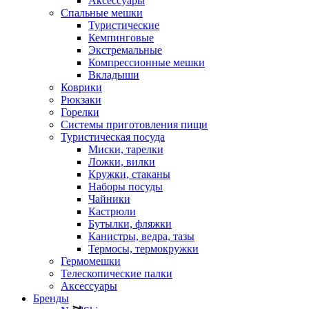
Аксессуары
Спальные мешки
Туристические
Кемпинговые
Экстремальные
Компрессионные мешки
Вкладыши
Коврики
Рюкзаки
Горелки
Системы приготовления пищи
Туристическая посуда
Миски, тарелки
Ложки, вилки
Кружки, стаканы
Наборы посуды
Чайники
Кастрюли
Бутылки, фляжки
Канистры, ведра, тазы
Термосы, термокружки
Гермомешки
Телескопические палки
Аксессуары
Бренды