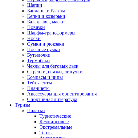
Шапки
Банданы и баффы
Кепки и козырьки
Балаклавы, маски
Повязки
Шарфы-трансформеры
Носки
Сумки и рюкзаки
Поясные сумки
Бутылочки
Термобаки
Чехлы для беговых лыж
Скрепки, связки, липучки
Компасы и чипы
Тейп-ленты
Планшеты
Аксессуары для ориентирования
Спортивная литература
Туризм
Палатки
Туристические
Кемпинговые
Экстремальные
Тенты