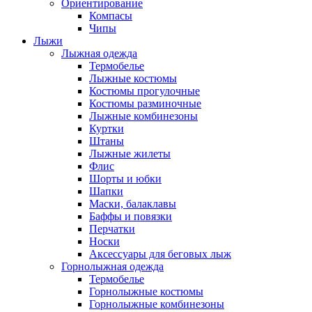
Ориентирование
Компасы
Чипы
Лыжи
Лыжная одежда
Термобелье
Лыжные костюмы
Костюмы прогулочные
Костюмы разминочные
Лыжные комбинезоны
Куртки
Штаны
Лыжные жилеты
Флис
Шорты и юбки
Шапки
Маски, балаклавы
Баффы и повязки
Перчатки
Носки
Аксессуары для беговых лыж
Горнолыжная одежда
Термобелье
Горнолыжные костюмы
Горнолыжные комбинезоны