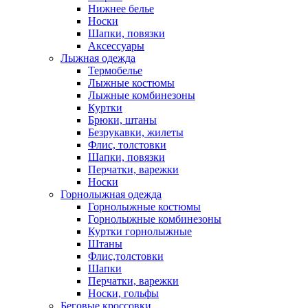
Нижнее белье
Носки
Шапки, повязки
Аксессуары
Лыжная одежда
Термобелье
Лыжные костюмы
Лыжные комбинезоны
Куртки
Брюки, штаны
Безрукавки, жилеты
Флис, толстовки
Шапки, повязки
Перчатки, варежки
Носки
Горнолыжная одежда
Горнолыжные костюмы
Горнолыжные комбинезоны
Куртки горнолыжные
Штаны
Флис,толстовки
Шапки
Перчатки, варежки
Носки, гольфы
Беговые кроссовки