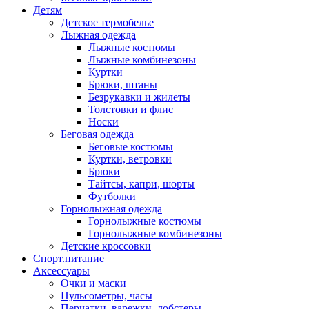
Детям
Детское термобелье
Лыжная одежда
Лыжные костюмы
Лыжные комбинезоны
Куртки
Брюки, штаны
Безрукавки и жилеты
Толстовки и флис
Носки
Беговая одежда
Беговые костюмы
Куртки, ветровки
Брюки
Тайтсы, капри, шорты
Футболки
Горнолыжная одежда
Горнолыжные костюмы
Горнолыжные комбинезоны
Детские кроссовки
Спорт.питание
Аксессуары
Очки и маски
Пульсометры, часы
Перчатки, варежки, лобстеры