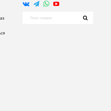
каз
ься