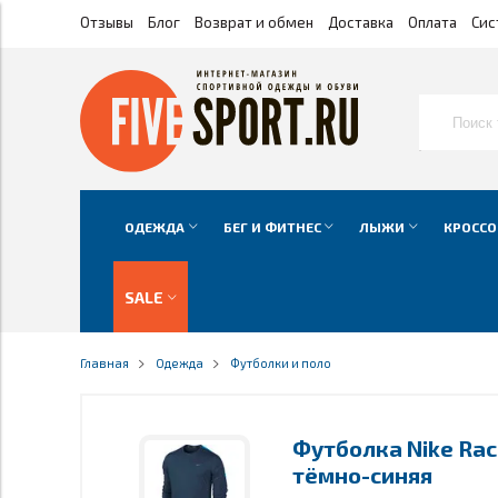
Отзывы
Блог
Возврат и обмен
Доставка
Оплата
Сис
ОДЕЖДА
БЕГ И ФИТНЕС
ЛЫЖИ
КРОССО
SALE
Главная
Одежда
Футболки и поло
Футболка Nike Rac
тёмно-синяя