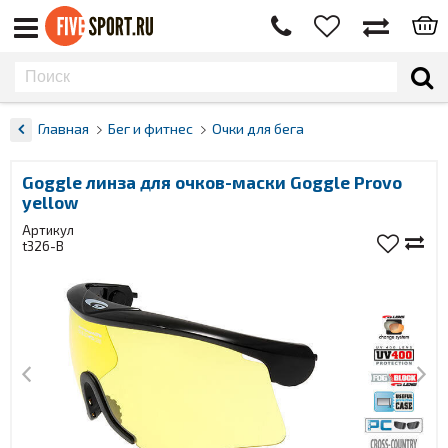
Главная
Бег и фитнес
Очки для бега
Goggle линза для oчков-маски Goggle Provo
yellow
Артикул
t326-B