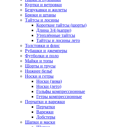
Куртки и ветровки
Безрукавки и жилеты
Брюки и штаны
Тайтсы и лосины
Короткие тайтсы (шорты)
Длина 3/4 (капри)
Утеплённые тайтсы
Тайтсы и лосины лето
Толстовки и флис
Рубашки и джемперы
Футболки и поло
Майки и топы
Шорты и трусы
Нижнее бельё
Носки и гетры
Носки (зима)
Носки (лето)
Гольфы компрессионные
Гетры компрессионные
Перчатки и варежки
Перчатки
Варежки
Лобстеры
Шапки и маски