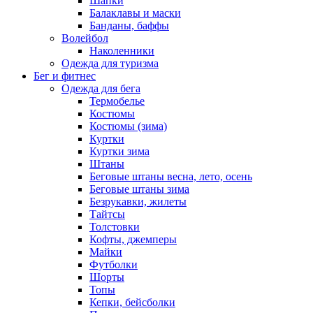
Шапки
Балаклавы и маски
Банданы, баффы
Волейбол
Наколенники
Одежда для туризма
Бег и фитнес
Одежда для бега
Термобелье
Костюмы
Костюмы (зима)
Куртки
Куртки зима
Штаны
Беговые штаны весна, лето, осень
Беговые штаны зима
Безрукавки, жилеты
Тайтсы
Толстовки
Кофты, джемперы
Майки
Футболки
Шорты
Топы
Кепки, бейсболки