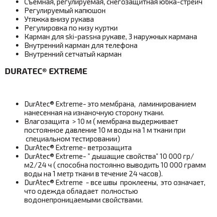
Съемная, регулируемая, снегозащитная юбка-стрейч
Регулируемый капюшон
Утяжка внизу рукава
Регулировка по низу куртки
Карман для ski-passна рукаве, 3 наружных кармана
Внутренний карман для телефона
Внутренний сетчатый карман
DURATEC® EXTREME
DurAtec® Extreme- это мембрана, ламинированием
нанесенная на изнаночную сторону ткани.
Влагозащита > 10 м ( мембрана выдерживает
постоянное давление 10 м воды на 1 м ткани при
специальном тестировании)
DurAtec® Extreme- ветрозащита
DurAtec® Extreme- ” дышащие свойства” 10 000 гр/
м2/24 ч ( способна постоянно выводить 10 000 грамм
воды на 1 метр ткани в течение 24 часов).
DurAtec® Extreme - все швы проклеены, это означает,
что одежда обладает полностью
водонепроницаемыми свойствами.