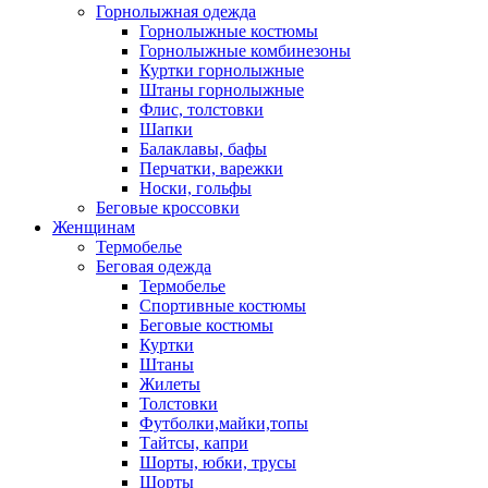
Горнолыжная одежда
Горнолыжные костюмы
Горнолыжные комбинезоны
Куртки горнолыжные
Штаны горнолыжные
Флис, толстовки
Шапки
Балаклавы, бафы
Перчатки, варежки
Носки, гольфы
Беговые кроссовки
Женщинам
Термобелье
Беговая одежда
Термобелье
Спортивные костюмы
Беговые костюмы
Куртки
Штаны
Жилеты
Толстовки
Футболки,майки,топы
Тайтсы, капри
Шорты, юбки, трусы
Шорты