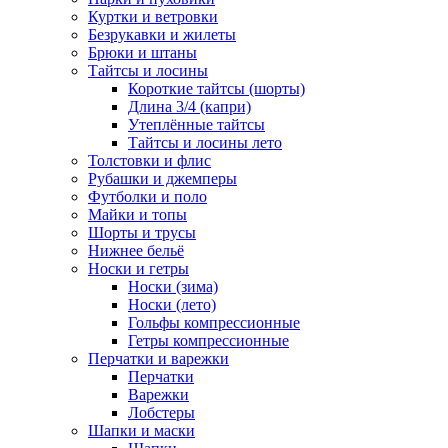
Куртки и ветровки
Безрукавки и жилеты
Брюки и штаны
Тайтсы и лосины
Короткие тайтсы (шорты)
Длина 3/4 (капри)
Утеплённые тайтсы
Тайтсы и лосины лето
Толстовки и флис
Рубашки и джемперы
Футболки и поло
Майки и топы
Шорты и трусы
Нижнее бельё
Носки и гетры
Носки (зима)
Носки (лето)
Гольфы компрессионные
Гетры компрессионные
Перчатки и варежки
Перчатки
Варежки
Лобстеры
Шапки и маски