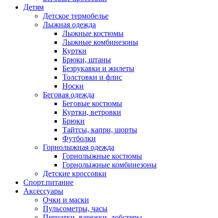
Детям
Детское термобелье
Лыжная одежда
Лыжные костюмы
Лыжные комбинезоны
Куртки
Брюки, штаны
Безрукавки и жилеты
Толстовки и флис
Носки
Беговая одежда
Беговые костюмы
Куртки, ветровки
Брюки
Тайтсы, капри, шорты
Футболки
Горнолыжная одежда
Горнолыжные костюмы
Горнолыжные комбинезоны
Детские кроссовки
Спорт.питание
Аксессуары
Очки и маски
Пульсометры, часы
Перчатки, варежки, лобстеры