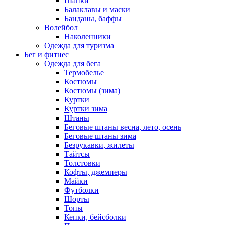
Шапки
Балаклавы и маски
Банданы, баффы
Волейбол
Наколенники
Одежда для туризма
Бег и фитнес
Одежда для бега
Термобелье
Костюмы
Костюмы (зима)
Куртки
Куртки зима
Штаны
Беговые штаны весна, лето, осень
Беговые штаны зима
Безрукавки, жилеты
Тайтсы
Толстовки
Кофты, джемперы
Майки
Футболки
Шорты
Топы
Кепки, бейсболки