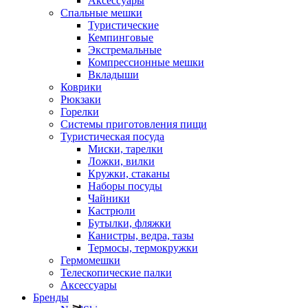
Аксессуары
Спальные мешки
Туристические
Кемпинговые
Экстремальные
Компрессионные мешки
Вкладыши
Коврики
Рюкзаки
Горелки
Системы приготовления пищи
Туристическая посуда
Миски, тарелки
Ложки, вилки
Кружки, стаканы
Наборы посуды
Чайники
Кастрюли
Бутылки, фляжки
Канистры, ведра, тазы
Термосы, термокружки
Гермомешки
Телескопические палки
Аксессуары
Бренды