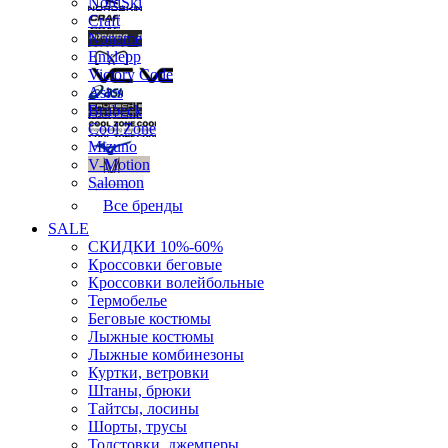
NordSki
Craft
Noname
Enklepp
Victory Code
Asics
Brubeck
Cool Zone
Mizuno
V-Motion
Salomon
Все бренды
SALE
СКИДКИ 10%-60%
Кроссовки беговые
Кроссовки волейбольные
Термобелье
Беговые костюмы
Лыжные костюмы
Лыжные комбинезоны
Куртки, ветровки
Штаны, брюки
Тайтсы, лосины
Шорты, трусы
Толстовки, джемперы