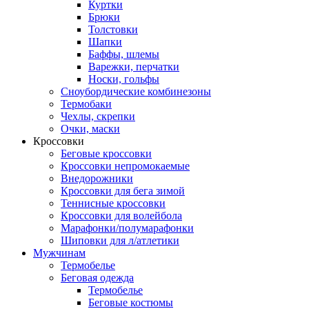
Куртки
Брюки
Толстовки
Шапки
Баффы, шлемы
Варежки, перчатки
Носки, гольфы
Сноубордические комбинезоны
Термобаки
Чехлы, скрепки
Очки, маски
Кроссовки
Беговые кроссовки
Кроссовки непромокаемые
Внедорожники
Кроссовки для бега зимой
Теннисные кроссовки
Кроссовки для волейбола
Марафонки/полумарафонки
Шиповки для л/атлетики
Мужчинам
Термобелье
Беговая одежда
Термобелье
Беговые костюмы