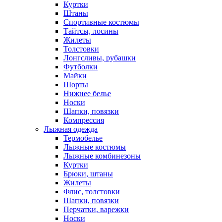
Куртки
Штаны
Спортивные костюмы
Тайтсы, лосины
Жилеты
Толстовки
Лонгсливы, рубашки
Футболки
Майки
Шорты
Нижнее белье
Носки
Шапки, повязки
Компрессия
Лыжная одежда
Термобелье
Лыжные костюмы
Лыжные комбинезоны
Куртки
Брюки, штаны
Жилеты
Флис, толстовки
Шапки, повязки
Перчатки, варежки
Носки