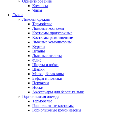
Ориентирование
Компасы
Чипы
Лыжи
Лыжная одежда
Термобелье
Лыжные костюмы
Костюмы прогулочные
Костюмы разминочные
Лыжные комбинезоны
Куртки
Штаны
Лыжные жилеты
Флис
Шорты и юбки
Шапки
Маски, балаклавы
Баффы и повязки
Перчатки
Носки
Аксессуары для беговых лыж
Горнолыжная одежда
Термобелье
Горнолыжные костюмы
Горнолыжные комбинезоны