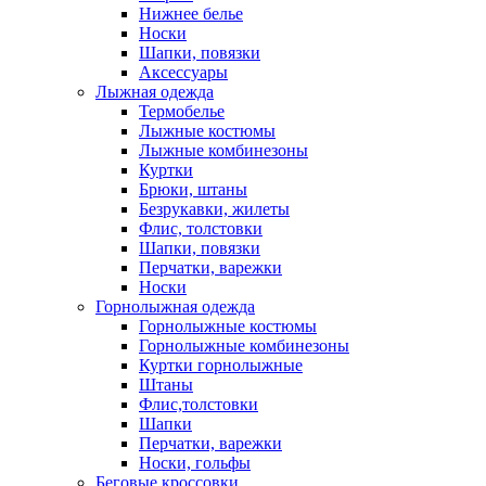
Нижнее белье
Носки
Шапки, повязки
Аксессуары
Лыжная одежда
Термобелье
Лыжные костюмы
Лыжные комбинезоны
Куртки
Брюки, штаны
Безрукавки, жилеты
Флис, толстовки
Шапки, повязки
Перчатки, варежки
Носки
Горнолыжная одежда
Горнолыжные костюмы
Горнолыжные комбинезоны
Куртки горнолыжные
Штаны
Флис,толстовки
Шапки
Перчатки, варежки
Носки, гольфы
Беговые кроссовки