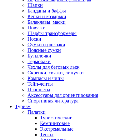
Шапки
Банданы и баффы
Кепки и козырьки
Балаклавы, маски
Повязки
Шарфы-трансформеры
Носки
Сумки и рюкзаки
Поясные сумки
Бутылочки
Термобаки
Чехлы для беговых лыж
Скрепки, связки, липучки
Компасы и чипы
Тейп-ленты
Планшеты
Аксессуары для ориентирования
Спортивная литература
Туризм
Палатки
Туристические
Кемпинговые
Экстремальные
Тенты