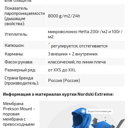
Показатель
паропроницаемости
8000
g/m2/24h
(дышащие
свойства):
микроволокно Hetta 200г/м2 и 100г/
Утеплитель:
м2
Капюшон:
регулируется, отстегивается
Карманы:
3 внешних + 2 внутренних
Фасон рукава:
классический, по линии плеча
Размерный ряд:
от XXS до XXL
Страна бренда
Россия (Россия)
(производитель):
Информация о материалах куртки Nordski Extreme:
Мембрана
Prekson Mount -
поровая
мембрана с
превосходными