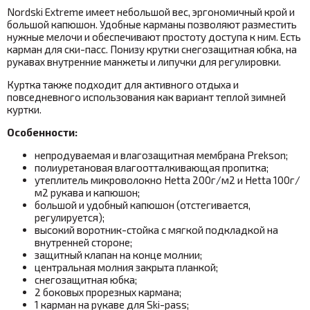
Nordski Extreme имеет небольшой вес, эргономичный крой и
большой капюшон. Удобные карманы позволяют разместить
нужные мелочи и обеспечивают простоту доступа к ним. Есть
карман для ски-пасс. Понизу крутки снегозащитная юбка, на
рукавах внутренние манжеты и липучки для регулировки.
Куртка также подходит для активного отдыха и
повседневного использования как вариант теплой зимней
куртки.
Особенности:
непродуваемая и влагозащитная мембрана Prekson;
полиуретановая влагоотталкивающая пропитка;
утеплитель микроволокно Hetta 200
г/м2 и
Hetta 100
г/
м2 рукава и капюшон;
большой и удобный капюшон (отстегивается,
регулируется);
высокий воротник-стойка с мягкой подкладкой на
внутренней стороне;
защитный клапан на конце молнии;
центральная молния закрыта планкой;
снегозащитная юбка;
2 боковых прорезных кармана;
1 карман на рукаве для Ski-pass;