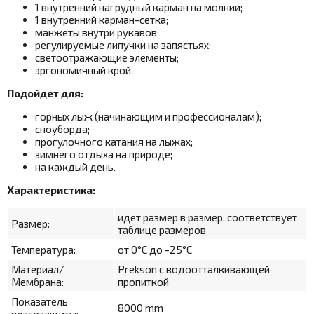
1 внутренний нагрудный карман на молнии;
1 внутренний карман-сетка;
манжеты внутри рукавов;
регулируемые липучки на запястьях;
светоотражающие элементы;
эргономичный крой.
Подойдет для:
горных лыж (начинающим и профессионалам);
сноуборда;
прогулочного катания на лыжах;
зимнего отдыха на природе;
на каждый день.
Характеристика:
идет размер в размер, соответствует
Размер:
таблице размеров
Температура:
от 0°С до -25°С
Материал/
Prekson с водоотталкивающей
Мембрана:
пропиткой
Показатель
8000
mm
влагозащиты: