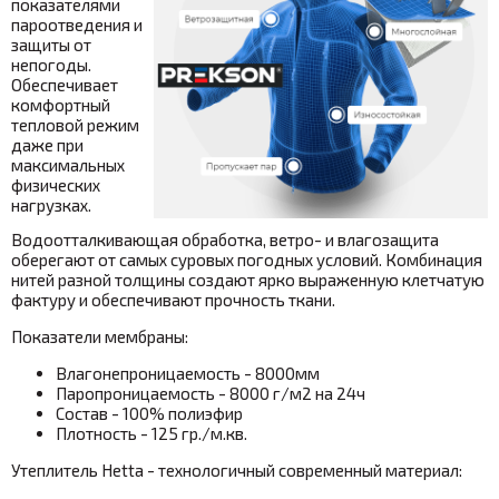
показателями
пароотведения и
защиты от
непогоды.
Обеспечивает
комфортный
тепловой режим
даже при
максимальных
физических
нагрузках.
Водоотталкивающая обработка, ветро- и влагозащита
оберегают от самых суровых погодных условий. Комбинация
нитей разной толщины создают ярко выраженную клетчатую
фактуру и обеспечивают прочность ткани.
Показатели мембраны:
Влагонепроницаемость - 8000мм
Паропроницаемость - 8000 г/м2 на 24ч
Состав - 100% полиэфир
Плотность - 125 гр./м.кв.
Утеплитель Hetta - технологичный современный материал: