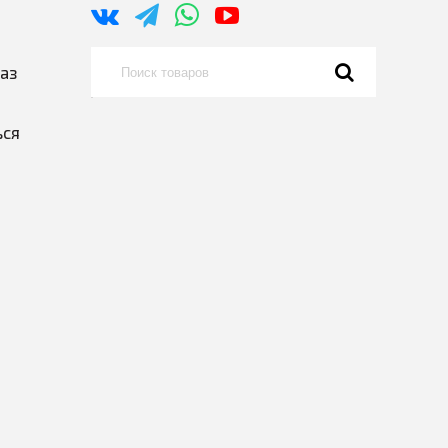
каз
ься