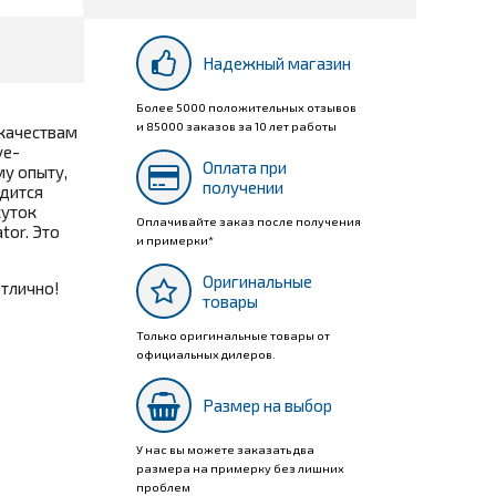
Надежный магазин
Более 5000 положительных отзывов
и 85000 заказов за 10 лет работы
 качествам
ve-
Оплата при
му опыту,
получении
одится
суток
Оплачивайте заказ после получения
or. Это
и примерки*
Оригинальные
отлично!
товары
Только оригинальные товары от
официальных дилеров.
Размер на выбор
У нас вы можете заказать два
размера на примерку без лишних
проблем