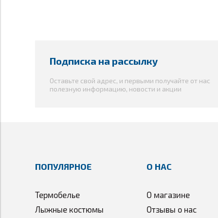
Вставки из сетки под коленом
Новый облегающий крой
Светоотражающие элементы
1 карман
Просечивающийся материал
Подписка на рассылку
Оставьте свой адрес, и первыми получайте от нас
полезную информацию, новости и акции
ПОПУЛЯРНОЕ
О НАС
Термобелье
О магазине
Лыжные костюмы
Отзывы о нас