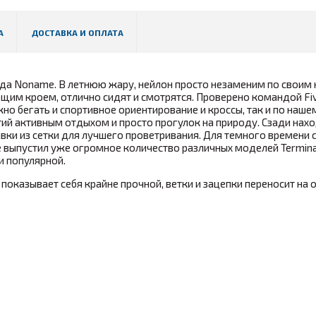
А
ДОСТАВКА И ОПЛАТА
нда Noname. В летнюю жару, нейлон просто незаменим по своим
щим кроем, отлично сидят и смотрятся. Проверено командой Fi
жно бегать и спортивное ориентирование и кроссы, так и по наше
ий активным отдыхом и просто прогулок на природу. Сзади нах
ки из сетки для лучшего проветривания. Для темного времени 
ыпустил уже огромное количество различных моделей Terminat
 и популярной.
показывает себя крайне прочной, ветки и зацепки переносит на 