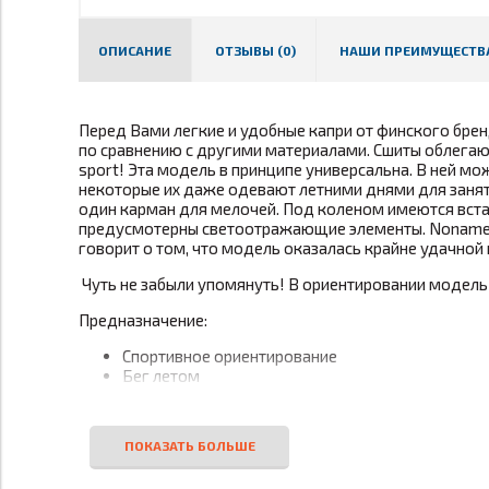
ОПИСАНИЕ
ОТЗЫВЫ (0)
НАШИ ПРЕИМУЩЕСТВ
Перед Вами легкие и удобные капри от финского бре
по сравнению с другими материалами. Сшиты облегаю
sport! Эта модель в принципе универсальна. В ней мо
некоторые их даже одевают летними днями для занят
один карман для мелочей. Под коленом имеются встав
предусмотерны светоотражающие элементы. Noname в
говорит о том, что модель оказалась крайне удачной
Чуть не забыли упомянуть! В ориентировании модель 
Предназначение:
Спортивное ориентирование
Бег летом
Активный отдых
Повседневная носка на природе
Особенности:
Легкий и прочный нейлон