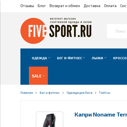
Отзывы
Блог
Возврат и обмен
Доставка
Оплата
Сис
ОДЕЖДА
БЕГ И ФИТНЕС
ЛЫЖИ
КРОССО
SALE
Главная
Бег и фитнес
Одежда для бега
Тайтсы
Капри Noname Ter