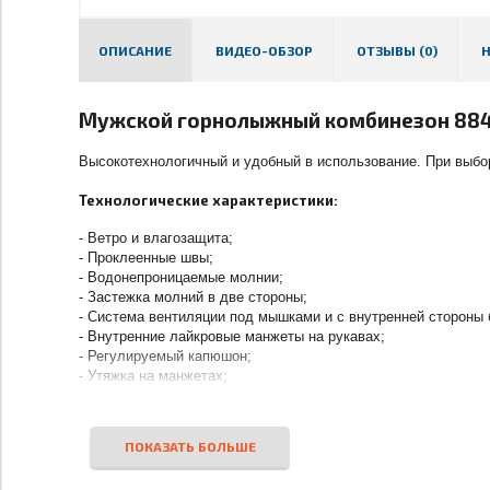
ОПИСАНИЕ
ВИДЕО-ОБЗОР
ОТЗЫВЫ (0)
Мужской горнолыжный комбинезон 8848 
Высокотехнологичный и удобный в использование. При выбор
Технологические характеристики:
- Ветро и влагозащита;
- Проклеенные швы;
- Водонепроницаемые молнии;
- Застежка молний в две стороны;
- Система вентиляции под мышками и с внутренней стороны 
- Внутренние лайкровые манжеты на рукавах;
- Регулируемый капюшон;
- Утяжка на манжетах;
- Защита от попадания снега внизу брюк;
- Регулировка по низу брюк;
- Усиленные кордуровые вставки снизу брюк;
- 7 внешних карманов;
- Карман для ski-pass;