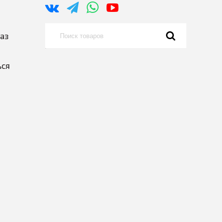
каз
ься