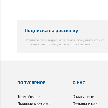
- Внутренний сетчатый карман;
- Шлевки для ремня;
- Теплые карманы, отделанные внутри флисом;
- Широкий крой.
Мембрана:
10.000mm/10.000g
Материал:
Подписка на рассылку
DuAtec Extreme
Оставьте свой адрес, и первыми получайте от нас
полезную информацию, новости и акции
ПОПУЛЯРНОЕ
О НАС
Термобелье
О магазине
Лыжные костюмы
Отзывы о нас