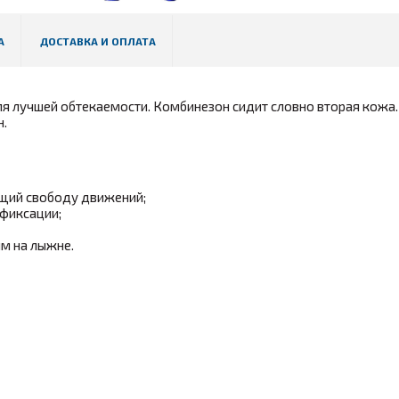
А
ДОСТАВКА И ОПЛАТА
я лучшей обтекаемости. Комбинезон сидит словно вторая кожа.
н.
щий свободу движений;
 фиксации;
ым на лыжне.
сти от интенсивности тренировок и термобелья