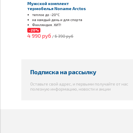
Мужской комплект
термобелья Noname Arctos
Underwear
теплое до -20°С
на каждый день и для спорта
Финляндия. ХИТ!
-20%
4 990 руб
6 390 руб
/
Подписка на рассылку
Оставьте свой адрес, и первыми получайте от нас
полезную информацию, новости и акции