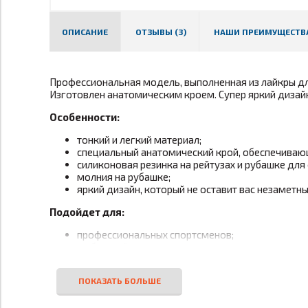
ОПИСАНИЕ
ОТЗЫВЫ (3)
НАШИ ПРЕИМУЩЕСТВ
Профессиональная модель, выполненная из лайкры дл
Изготовлен анатомическим кроем. Супер яркий дизай
Особенности:
тонкий и легкий материал;
специальный анатомический крой, обеспечиваю
силиконовая резинка на рейтузах и рубашке для
молния на рубашке;
яркий дизайн, который не оставит вас незаметн
Подойдет для:
профессиональных спортсменов;
любителей лыжных видов спорта;
тренировок и соревнований.
Температурный режим:
от +5
°
С до -15
°
С в зависимо
Состав:
лайкра 100%