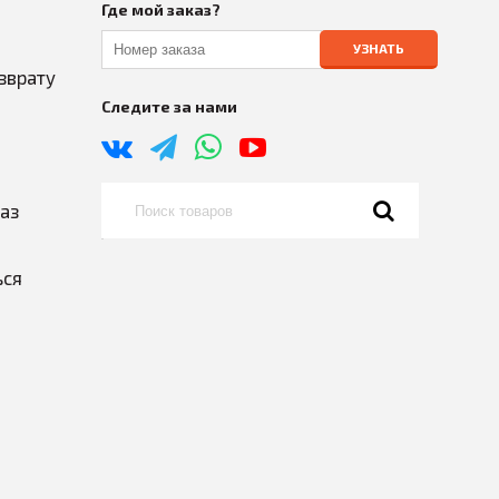
Где мой заказ?
УЗНАТЬ
зврату
Следите за нами
каз
ься