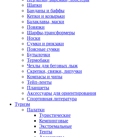
Шапки
Банданы и баффы
Кепки и козырьки
Балаклавы, маски
Повязки
Шарфы-трансформеры
Носки
Сумки и рюкзаки
Поясные сумки
Бутылочки
Термобаки
Чехлы для беговых лыж
Скрепки, связки, липучки
Компасы и чипы
Тейп-ленты
Планшеты
Аксессуары для ориентирования
Спортивная литература
Туризм
Палатки
Туристические
Кемпинговые
Экстремальные
Тенты