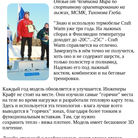
Отзыв от Чемпиона Мира по
спортивному ориентированию на
лыжах, МСМК, Тихонова Глеба.
"Знаю и использую термобелье Craft
Warm уже три года. На лыжных
сборах в Финляндии температура
доходит до -20С°..-25С° - Craft
Warm справляется на отлично.
Замерзнуть в нём точно не получится,
хоть оно и не содержит шерсти, а
только полиэстер и полиамид.
Надеваю его под лыжный
костюм, комбинезон и на беговые
тренировки.
Каждый год модель обновляется и улучшается. Инженеры
Крафт не стоят на месте. Они изучили самые "горячие" места
на теле во время нагрузки и разработали тепловую карту тела.
Здесь и используется эта технология - влага лучше всего
выводится в "горячих" зонах, благодаря более тонким и
функциональным вставкам. Там, где нужно
сохранить тепло - вязка плотнее. Модель имеет бесшовное 3D
плетение.