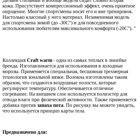
Дизайн стильный и вообще модель сидит словно вторая
кожа. Присутствует компрессионный эффект, очень приятное
ощущение. Многие спортсмены носят его и вне тренировок.
Настолько классный у него материал. Незаменимая модель
для спортсмена зимой (до -30С°) и для повседневного
использования любителям максимального комфорта (-20С°). "
Коллекция
Craft warm
- одна из самых теплых в линейке
бренда. Изготавливается для использования в холодные
морозы. Применяется специальная, бесшовная трехмерная
технология зональной вязки. Волокна изготовлены таким
образом, что создаются воздушные полости, которые
регулируют температуру. Обеспечивается отличное
согревание. На внешнем слое используется полиэстер для
отвода влаги при физической активности. Также применяется
добавка против
запаха пота
. По рисунку вы можете увидеть,
что используется принцип карты тела.
Предназначено для: