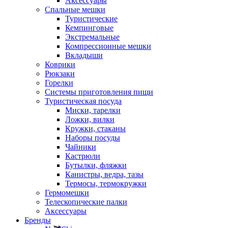
Аксессуары
Спальные мешки
Туристические
Кемпинговые
Экстремальные
Компрессионные мешки
Вкладыши
Коврики
Рюкзаки
Горелки
Системы приготовления пищи
Туристическая посуда
Миски, тарелки
Ложки, вилки
Кружки, стаканы
Наборы посуды
Чайники
Кастрюли
Бутылки, фляжки
Канистры, ведра, тазы
Термосы, термокружки
Гермомешки
Телескопические палки
Аксессуары
Бренды