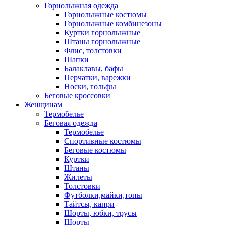
Горнолыжная одежда
Горнолыжные костюмы
Горнолыжные комбинезоны
Куртки горнолыжные
Штаны горнолыжные
Флис, толстовки
Шапки
Балаклавы, бафы
Перчатки, варежки
Носки, гольфы
Беговые кроссовки
Женщинам
Термобелье
Беговая одежда
Термобелье
Спортивные костюмы
Беговые костюмы
Куртки
Штаны
Жилеты
Толстовки
Футболки,майки,топы
Тайтсы, капри
Шорты, юбки, трусы
Шорты