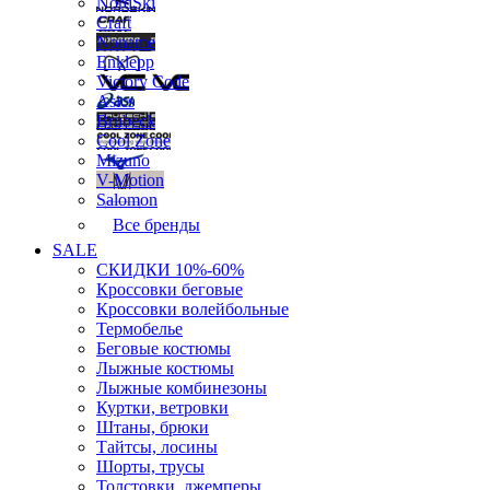
NordSki
Craft
Noname
Enklepp
Victory Code
Asics
Brubeck
Cool Zone
Mizuno
V-Motion
Salomon
Все бренды
SALE
СКИДКИ 10%-60%
Кроссовки беговые
Кроссовки волейбольные
Термобелье
Беговые костюмы
Лыжные костюмы
Лыжные комбинезоны
Куртки, ветровки
Штаны, брюки
Тайтсы, лосины
Шорты, трусы
Толстовки, джемперы