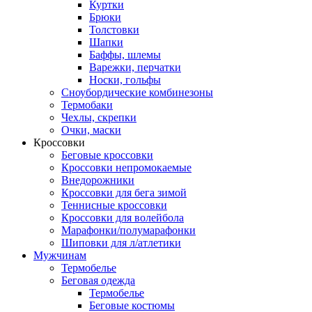
Куртки
Брюки
Толстовки
Шапки
Баффы, шлемы
Варежки, перчатки
Носки, гольфы
Сноубордические комбинезоны
Термобаки
Чехлы, скрепки
Очки, маски
Кроссовки
Беговые кроссовки
Кроссовки непромокаемые
Внедорожники
Кроссовки для бега зимой
Теннисные кроссовки
Кроссовки для волейбола
Марафонки/полумарафонки
Шиповки для л/атлетики
Мужчинам
Термобелье
Беговая одежда
Термобелье
Беговые костюмы