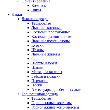
Ориентирование
Компасы
Чипы
Лыжи
Лыжная одежда
Термобелье
Лыжные костюмы
Костюмы прогулочные
Костюмы разминочные
Лыжные комбинезоны
Куртки
Штаны
Лыжные жилеты
Флис
Шорты и юбки
Шапки
Маски, балаклавы
Баффы и повязки
Перчатки
Носки
Аксессуары для беговых лыж
Горнолыжная одежда
Термобелье
Горнолыжные костюмы
Горнолыжные комбинезоны