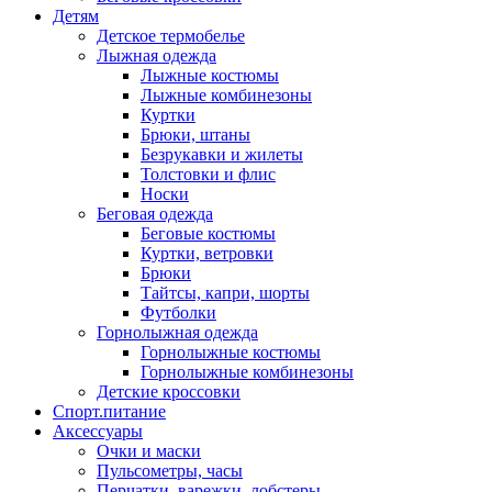
Детям
Детское термобелье
Лыжная одежда
Лыжные костюмы
Лыжные комбинезоны
Куртки
Брюки, штаны
Безрукавки и жилеты
Толстовки и флис
Носки
Беговая одежда
Беговые костюмы
Куртки, ветровки
Брюки
Тайтсы, капри, шорты
Футболки
Горнолыжная одежда
Горнолыжные костюмы
Горнолыжные комбинезоны
Детские кроссовки
Спорт.питание
Аксессуары
Очки и маски
Пульсометры, часы
Перчатки, варежки, лобстеры