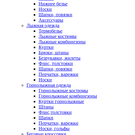
Нижнее белье
Носки
Шапки, повязки
Аксессуары
Лыжная одежда
Термобелье
Лыжные костюмы
Лыжные комбинезоны
Куртки
Брюки, штаны
Безрукавки, жилеты
Флис, толстовки
Шапки, повязки
Перчатки, варежки
Носки
Горнолыжная одежда
Горнолыжные костюмы
Горнолыжные комбинезоны
Куртки горнолыжные
Штаны
Флис,толстовки
Шапки
Перчатки, варежки
Носки, гольфы
Беговые кроссовки