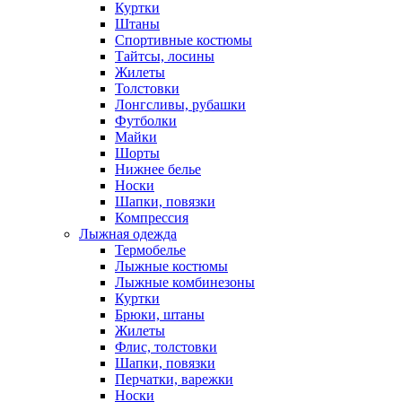
Куртки
Штаны
Спортивные костюмы
Тайтсы, лосины
Жилеты
Толстовки
Лонгсливы, рубашки
Футболки
Майки
Шорты
Нижнее белье
Носки
Шапки, повязки
Компрессия
Лыжная одежда
Термобелье
Лыжные костюмы
Лыжные комбинезоны
Куртки
Брюки, штаны
Жилеты
Флис, толстовки
Шапки, повязки
Перчатки, варежки
Носки