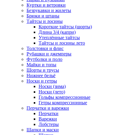
Куртки и ветровки
Безрукавки и жилеты
Брюки и штаны
Тайтсы и лосины
Короткие тайтсы (шорты)
Длина 3/4 (капри)
Утеплённые тайтсы
Тайтсы и лосины лето
Толстовки и флис
Рубашки и джемперы
Футболки и поло
Майки и топы
Шорты и трусы
Нижнее бельё
Носки и гетры
Носки (зима)
Носки (лето)
Гольфы компрессионные
Гетры компрессионные
Перчатки и варежки
Перчатки
Варежки
Лобстеры
Шапки и маски