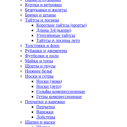
Куртки и ветровки
Безрукавки и жилеты
Брюки и штаны
Тайтсы и лосины
Короткие тайтсы (шорты)
Длина 3/4 (капри)
Утеплённые тайтсы
Тайтсы и лосины лето
Толстовки и флис
Рубашки и джемперы
Футболки и поло
Майки и топы
Шорты и трусы
Нижнее бельё
Носки и гетры
Носки (зима)
Носки (лето)
Гольфы компрессионные
Гетры компрессионные
Перчатки и варежки
Перчатки
Варежки
Лобстеры
Шапки и маски