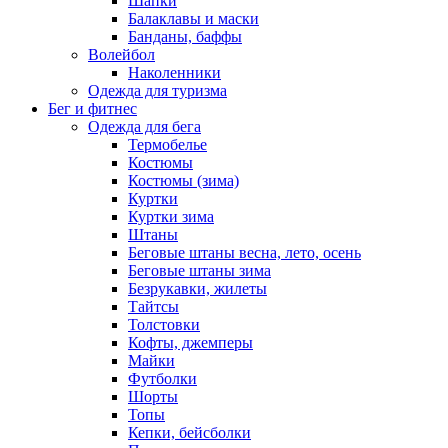
Шапки
Балаклавы и маски
Банданы, баффы
Волейбол
Наколенники
Одежда для туризма
Бег и фитнес
Одежда для бега
Термобелье
Костюмы
Костюмы (зима)
Куртки
Куртки зима
Штаны
Беговые штаны весна, лето, осень
Беговые штаны зима
Безрукавки, жилеты
Тайтсы
Толстовки
Кофты, джемперы
Майки
Футболки
Шорты
Топы
Кепки, бейсболки