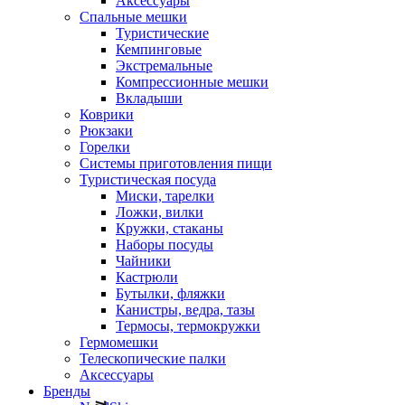
Аксессуары
Спальные мешки
Туристические
Кемпинговые
Экстремальные
Компрессионные мешки
Вкладыши
Коврики
Рюкзаки
Горелки
Системы приготовления пищи
Туристическая посуда
Миски, тарелки
Ложки, вилки
Кружки, стаканы
Наборы посуды
Чайники
Кастрюли
Бутылки, фляжки
Канистры, ведра, тазы
Термосы, термокружки
Гермомешки
Телескопические палки
Аксессуары
Бренды