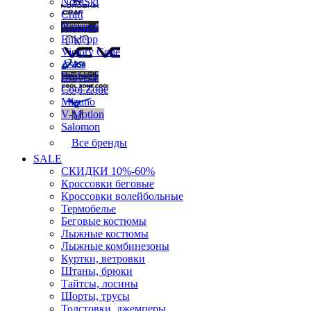
NordSki
Craft
Noname
Enklepp
Victory Code
Asics
Brubeck
Cool Zone
Mizuno
V-Motion
Salomon
Все бренды
SALE
СКИДКИ 10%-60%
Кроссовки беговые
Кроссовки волейбольные
Термобелье
Беговые костюмы
Лыжные костюмы
Лыжные комбинезоны
Куртки, ветровки
Штаны, брюки
Тайтсы, лосины
Шорты, трусы
Толстовки, джемперы