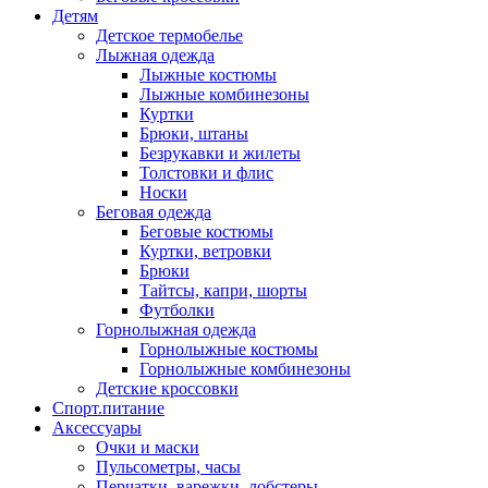
Детям
Детское термобелье
Лыжная одежда
Лыжные костюмы
Лыжные комбинезоны
Куртки
Брюки, штаны
Безрукавки и жилеты
Толстовки и флис
Носки
Беговая одежда
Беговые костюмы
Куртки, ветровки
Брюки
Тайтсы, капри, шорты
Футболки
Горнолыжная одежда
Горнолыжные костюмы
Горнолыжные комбинезоны
Детские кроссовки
Спорт.питание
Аксессуары
Очки и маски
Пульсометры, часы
Перчатки, варежки, лобстеры