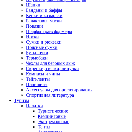
Шапки
Банданы и баффы
Кепки и козырьки
Балаклавы, маски
Повязки
Шарфы-трансформеры
Носки
Сумки и рюкзаки
Поясные сумки
Бутылочки
Термобаки
Чехлы для беговых лыж
Скрепки, связки, липучки
Компасы и чипы
Тейп-ленты
Планшеты
Аксессуары для ориентирования
Спортивная литература
Туризм
Палатки
Туристические
Кемпинговые
Экстремальные
Тенты