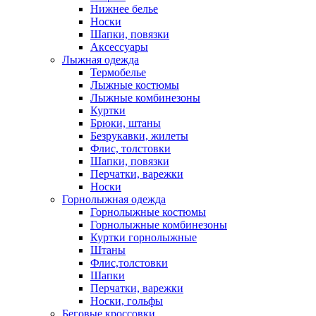
Нижнее белье
Носки
Шапки, повязки
Аксессуары
Лыжная одежда
Термобелье
Лыжные костюмы
Лыжные комбинезоны
Куртки
Брюки, штаны
Безрукавки, жилеты
Флис, толстовки
Шапки, повязки
Перчатки, варежки
Носки
Горнолыжная одежда
Горнолыжные костюмы
Горнолыжные комбинезоны
Куртки горнолыжные
Штаны
Флис,толстовки
Шапки
Перчатки, варежки
Носки, гольфы
Беговые кроссовки