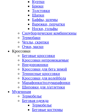
Куртки
Брюки
Толстовки
Шапки
Баффы, шлемы
Варежки, перчатки
Носки, гольфы
Сноубордические комбинезоны
Термобаки
Чехлы, скрепки
Очки, маски
Кроссовки
Беговые кроссовки
Кроссовки непромокаемые
Внедорожники
Кроссовки для бега зимой
Теннисные кроссовки
Кроссовки для волейбола
Марафонки/полумарафонки
Шиповки для л/атлетики
Мужчинам
Термобелье
Беговая одежда
Термобелье
Беговые костюмы