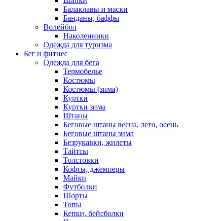
Шапки
Балаклавы и маски
Банданы, баффы
Волейбол
Наколенники
Одежда для туризма
Бег и фитнес
Одежда для бега
Термобелье
Костюмы
Костюмы (зима)
Куртки
Куртки зима
Штаны
Беговые штаны весна, лето, осень
Беговые штаны зима
Безрукавки, жилеты
Тайтсы
Толстовки
Кофты, джемперы
Майки
Футболки
Шорты
Топы
Кепки, бейсболки