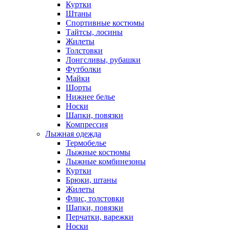
Куртки
Штаны
Спортивные костюмы
Тайтсы, лосины
Жилеты
Толстовки
Лонгсливы, рубашки
Футболки
Майки
Шорты
Нижнее белье
Носки
Шапки, повязки
Компрессия
Лыжная одежда
Термобелье
Лыжные костюмы
Лыжные комбинезоны
Куртки
Брюки, штаны
Жилеты
Флис, толстовки
Шапки, повязки
Перчатки, варежки
Носки