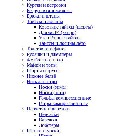
Куртки и ветровки
Безрукавки и жилеты
Брюки и штаны
Тайтсы и лосины
Короткие тайтсы (шорты)
Длина 3/4 (капри)
Утеплённые тайтсы
Тайтсы и лосины лето
Толстовки и флис
Рубашки и джемперы
Футболки и поло
Майки и топы
Шорты и трусы
Нижнее бельё
Носки и гетры
Носки (зима)
Носки (лето)
Гольфы компрессионные
Гетры компрессионные
Перчатки и варежки
Перчатки
Варежки
Лобстеры
Шапки и маски