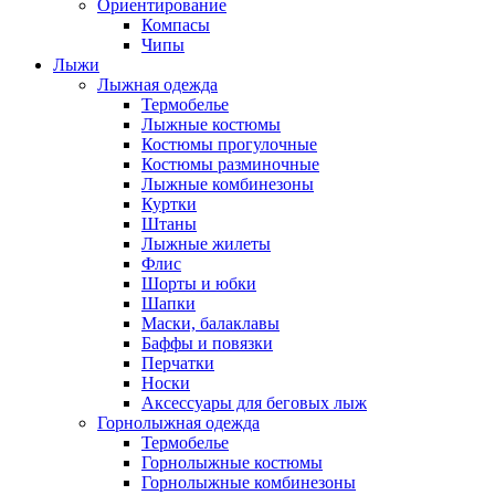
Ориентирование
Компасы
Чипы
Лыжи
Лыжная одежда
Термобелье
Лыжные костюмы
Костюмы прогулочные
Костюмы разминочные
Лыжные комбинезоны
Куртки
Штаны
Лыжные жилеты
Флис
Шорты и юбки
Шапки
Маски, балаклавы
Баффы и повязки
Перчатки
Носки
Аксессуары для беговых лыж
Горнолыжная одежда
Термобелье
Горнолыжные костюмы
Горнолыжные комбинезоны