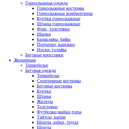
Горнолыжная одежда
Горнолыжные костюмы
Горнолыжные комбинезоны
Куртки горнолыжные
Штаны горнолыжные
Флис, толстовки
Шапки
Балаклавы, бафы
Перчатки, варежки
Носки, гольфы
Беговые кроссовки
Женщинам
Термобелье
Беговая одежда
Термобелье
Спортивные костюмы
Беговые костюмы
Куртки
Штаны
Жилеты
Толстовки
Футболки,майки,топы
Тайтсы, капри
Шорты, юбки, трусы
Шорты